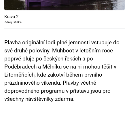
Cool Esport
Krava 2
Pořady
Zdroj: Milka
TV Program
Plavba originální lodi plné jemnosti vstupuje do
Sledujte prima+
své druhé poloviny. Muhboot v letošním roce
poprvé pluje po českých řekách a po
Přihlášení
Poděbradech a Mělníku se na ni mohou těšit v
Litoměřicích, kde zakotví během prvního
prázdninového víkendu. Plavby včetně
Sledujte nás
doprovodného programu v přístavu jsou pro
všechny návštěvníky zdarma.