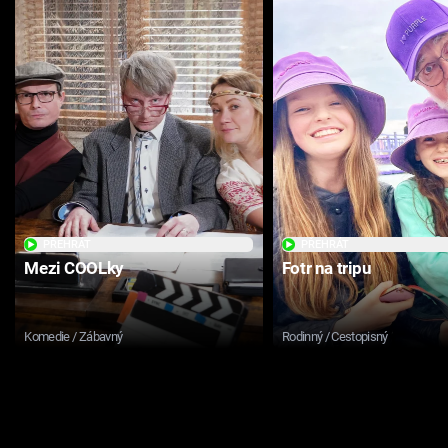
PŘEHRÁT
PŘEHRÁT
Mezi COOLky
Fotr na tripu
Komedie / Zábavný
Rodinný / Cestopisný