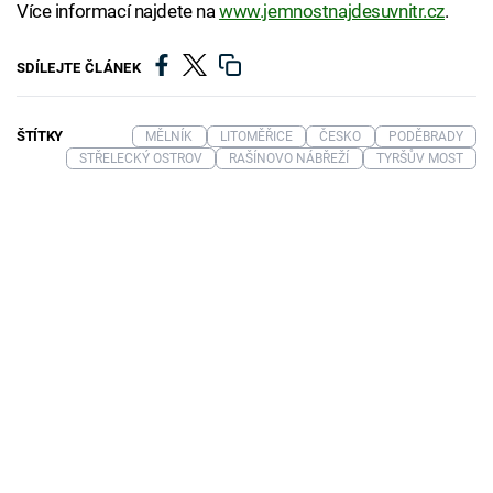
Více informací najdete na
www.jemnostnajdesuvnitr.cz
.
SDÍLEJTE ČLÁNEK
ŠTÍTKY
MĚLNÍK
LITOMĚŘICE
ČESKO
PODĚBRADY
STŘELECKÝ OSTROV
RAŠÍNOVO NÁBŘEŽÍ
TYRŠŮV MOST