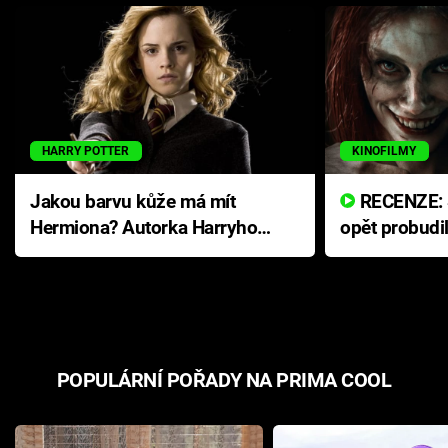
HARRY POTTER
KINOFILMY
Jakou barvu kůže má mít
RECENZE: Smrtelné zlo se
Hermiona? Autorka Harryho
opět probudi
Pottera přišla s ráznou
přichází s n
odpovědí
hororovou n
POPULÁRNÍ POŘADY NA PRIMA COOL