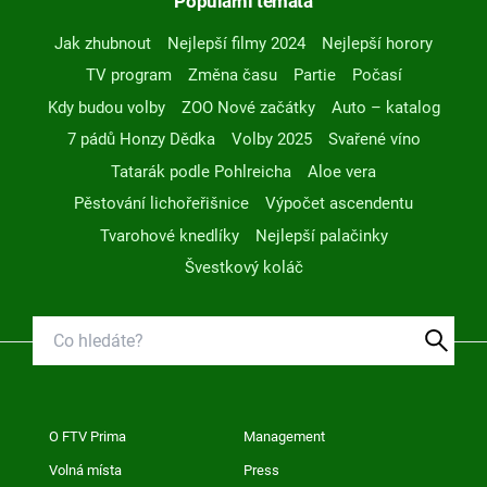
Populární témata
Jak zhubnout
Nejlepší filmy 2024
Nejlepší horory
TV program
Změna času
Partie
Počasí
Kdy budou volby
ZOO Nové začátky
Auto – katalog
7 pádů Honzy Dědka
Volby 2025
Svařené víno
Tatarák podle Pohlreicha
Aloe vera
Pěstování lichořeřišnice
Výpočet ascendentu
Tvarohové knedlíky
Nejlepší palačinky
Švestkový koláč
O FTV Prima
Management
Volná místa
Press