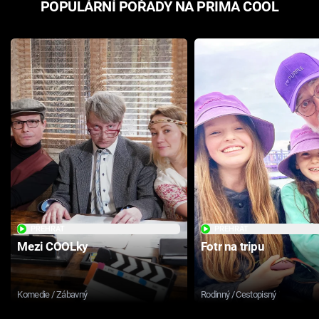
POPULÁRNÍ POŘADY NA PRIMA COOL
PŘEHRÁT
PŘEHRÁT
Mezi COOLky
Fotr na tripu
Komedie / Zábavný
Rodinný / Cestopisný