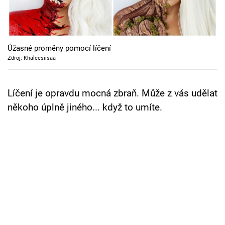
Cool Esport
Pořady
Úžasné proměny pomocí líčení
TV Program
Zdroj: Khaleesiisaa
Sledujte prima+
Líčení je opravdu mocná zbraň. Může z vás udělat
někoho úplně jiného... když to umíte.
Přihlášení
Sledujte nás