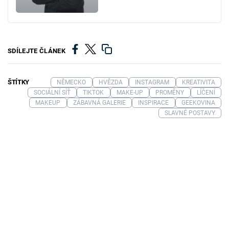
SDÍLEJTE ČLÁNEK
ŠTÍTKY
NĚMECKO
HVĚZDA
INSTAGRAM
KREATIVITA
SOCIÁLNÍ SÍŤ
TIKTOK
MAKE-UP
PROMĚNY
LÍČENÍ
MAKEUP
ZÁBAVNÁ GALERIE
INSPIRACE
GEEKOVINA
SLAVNÉ POSTAVY