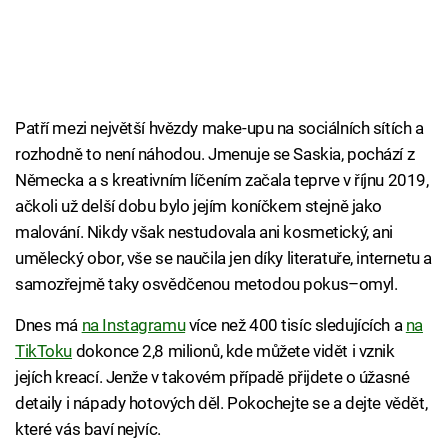
Patří mezi největší hvězdy make-upu na sociálních sítích a
rozhodně to není náhodou. Jmenuje se Saskia, pochází z
Německa a s kreativním líčením začala teprve v říjnu 2019,
ačkoli už delší dobu bylo jejím koníčkem stejně jako
malování. Nikdy však nestudovala ani kosmetický, ani
umělecký obor, vše se naučila jen díky literatuře, internetu a
samozřejmě taky osvědčenou metodou pokus–omyl.
Dnes má
na Instagramu
více než 400 tisíc sledujících a
na
TikToku
dokonce 2,8 milionů, kde můžete vidět i vznik
jejích kreací. Jenže v takovém případě přijdete o úžasné
detaily i nápady hotových děl. Pokochejte se a dejte vědět,
které vás baví nejvíc.