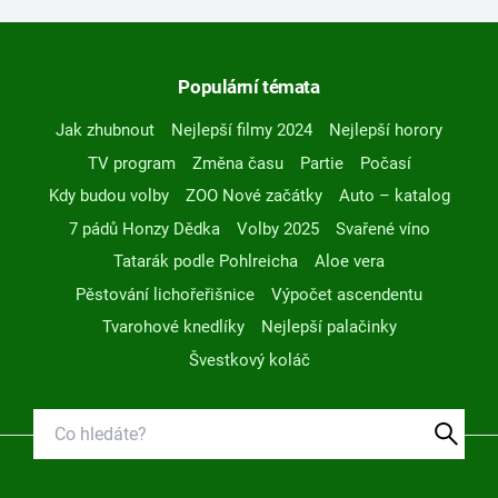
Populární témata
Jak zhubnout
Nejlepší filmy 2024
Nejlepší horory
TV program
Změna času
Partie
Počasí
Kdy budou volby
ZOO Nové začátky
Auto – katalog
7 pádů Honzy Dědka
Volby 2025
Svařené víno
Tatarák podle Pohlreicha
Aloe vera
Pěstování lichořeřišnice
Výpočet ascendentu
Tvarohové knedlíky
Nejlepší palačinky
Švestkový koláč