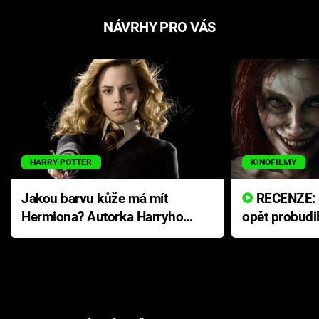
NÁVRHY PRO VÁS
HARRY POTTER
KINOFILMY
Jakou barvu kůže má mít
RECENZE: Smrtelné zlo se
Hermiona? Autorka Harryho
opět probudi
Pottera přišla s ráznou
přichází s n
odpovědí
hororovou n