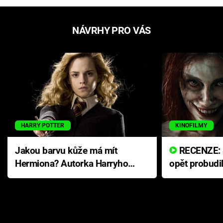
NÁVRHY PRO VÁS
HARRY POTTER
KINOFILMY
Jakou barvu kůže má mít
RECENZE: Smrtelné zlo se
Hermiona? Autorka Harryho
opět probudi
Pottera přišla s ráznou
přichází s n
odpovědí
hororovou n