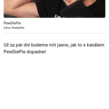
Cool Esport
Pořady
PewDiePie
TV Program
Zdroj: PewDiePie
Sledujte prima+
Už za pár dní budeme mít jasno, jak to s kanálem
PewDiePie dopadne!
Přihlášení
Sledujte nás