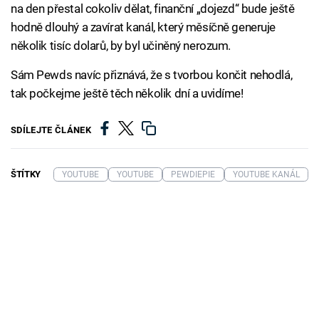
na den přestal cokoliv dělat, finanční „dojezd“ bude ještě
hodně dlouhý a zavírat kanál, který měsíčně generuje
několik tisíc dolarů, by byl učiněný nerozum.
Sám Pewds navíc přiznává, že s tvorbou končit nehodlá,
tak počkejme ještě těch několik dní a uvidíme!
SDÍLEJTE ČLÁNEK
ŠTÍTKY
YOUTUBE
YOUTUBE
PEWDIEPIE
YOUTUBE KANÁL