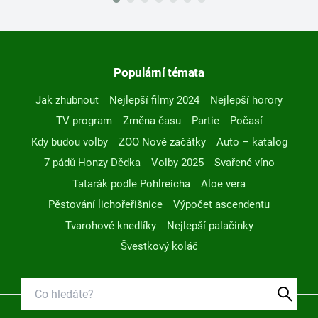
Populární témata
Jak zhubnout
Nejlepší filmy 2024
Nejlepší horory
TV program
Změna času
Partie
Počasí
Kdy budou volby
ZOO Nové začátky
Auto – katalog
7 pádů Honzy Dědka
Volby 2025
Svařené víno
Tatarák podle Pohlreicha
Aloe vera
Pěstování lichořeřišnice
Výpočet ascendentu
Tvarohové knedlíky
Nejlepší palačinky
Švestkový koláč