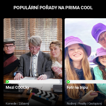
POPULÁRNÍ POŘADY NA PRIMA COOL
PŘEHRÁT
PŘEHRÁT
Mezi COOLky
Fotr na tripu
Komedie / Zábavný
Rodinný / Reality / Cestopisný