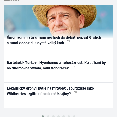
Úmorné, ministři s námi nechodí do debat, popsal Grolich
situaci v opozici. Chystá velký krok
Bartošek k Turkovi: Hyenismus a nehoráznost. Ke stíhání by
ho Sněmovna vydala, míní Vondráček
Lékárničky, drony i pytle na mrtvoly: Jsou tržiště jako
Wildberries legitimním cílem Ukrajiny?