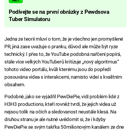
HRY
Podívejte se na první obrázky z Pewdsova
Tuber Simulatoru
Jedna ze teorií mluví o tom, že je všechno jen promyšlené
PR, jiná zase uvažuje o pranku, důvod ale může být ryze
technický. I přes to, že YouTube podobná nařčení popírá,
stále více velkých YouTuberů kritizuje „nový algoritmus“
tohoto video portálu, kvůli kterému jsou do popředí
posouvána videa s interakcemi, namísto videí s kvalitním
obsahem.
Podobně, jako se vyjádřil PewDiePie, vidí problém lidé z
H3H3 productions, kteří rovněž tvrdí, že jejich videa už
nejsou tolik na očích a sledovanost neustále klesá. Na
druhou stranu je ale nutné uvědomit si, že i kdyby
PewDiePie se svým takřka 50milionovým kanálem ze dne