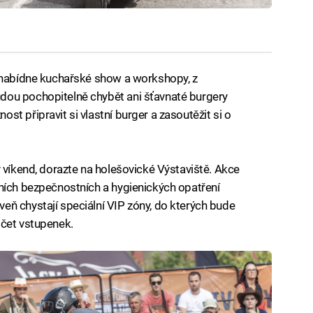
ý nabídne kuchařské show a workshopy, z
dou pochopitelně chybět ani šťavnaté burgery
t připravit si vlastní burger a zasoutěžit si o
 víkend, dorazte na holešovické Výstaviště. Akce
ních bezpečnostních a hygienických opatření
ň chystají speciální VIP zóny, do kterých bude
očet vstupenek.