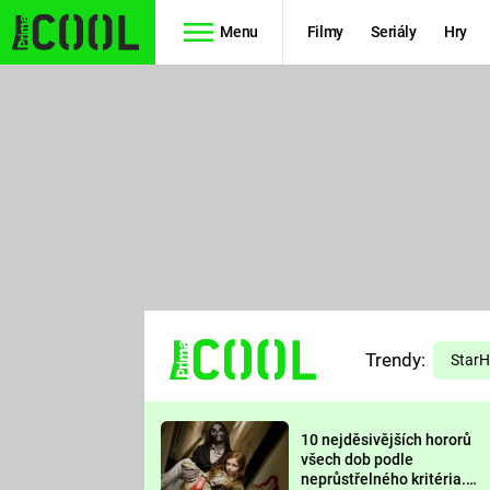
Menu
Filmy
Seriály
Hry
Seriály
Filmy
SIMPSONOVI
STAR WARS
HVĚZDNÁ
AVENGERS
BRÁNA
RYCHLE A
TEORIE
ZBĚSILE 10
Trendy:
VELKÉHO
Star
PREDÁTOR
TŘESKU
10 nejděsivějších hororů
FUTURAMA
všech dob podle
neprůstřelného kritéria.