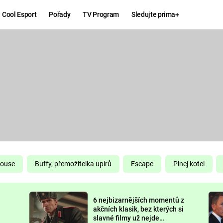
Cool Esport
Pořady
TV Program
Sledujte prima+
Hry
Zábava
MAFIA
ZÁBAVN
GALERI
GTA 6
NEJLEP
KINGDOM
KOMEDI
COME:
DELIVERANCE
CHUCK
House
Buffy, přemožitelka upírů
Escape
Plnej kotel
NORRIS
ESPORT
6 nejbizarnějších momentů z
DEADP
akčních klasik, bez kterých si
slavné filmy už nejde