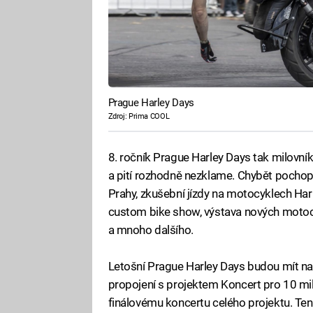
Prague Harley Days
Zdroj: Prima COOL
8. ročník Prague Harley Days tak milovníky
a pití rozhodně nezklame. Chybět pochopi
Prahy, zkušební jízdy na motocyklech Har
custom bike show, výstava nových moto
a mnoho dalšího.
Letošní Prague Harley Days budou mít nav
propojení s projektem Koncert pro 10 mil
finálovému koncertu celého projektu. Ten