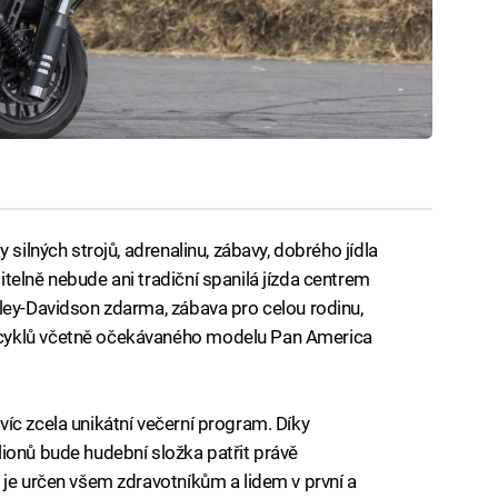
 silných strojů, adrenalinu, zábavy, dobrého jídla
telně nebude ani tradiční spanilá jízda centrem
ley-Davidson zdarma, zábava pro celou rodinu,
cyklů včetně očekávaného modelu Pan America
íc zcela unikátní večerní program. Díky
ionů bude hudební složka patřit právě
 je určen všem zdravotníkům a lidem v první a