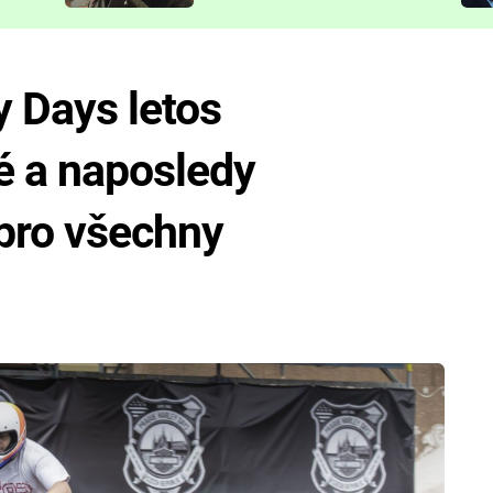
představit
 Days letos
 a naposledy
 pro všechny