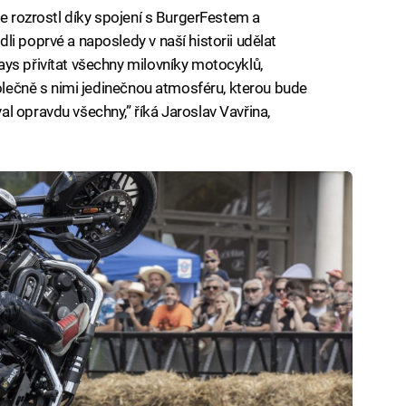
se rozrostl díky spojení s BurgerFestem a
i poprvé a naposledy v naší historii udělat
ys přivítat všechny milovníky motocyklů,
polečně s nimi jedinečnou atmosféru, kterou bude
l opravdu všechny,” říká Jaroslav Vavřina,