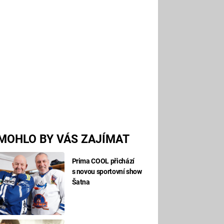
MOHLO BY VÁS ZAJÍMAT
Prima COOL přichází
s novou sportovní show
Šatna