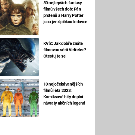
50 nejlepších fantasy
filmů všech dob: Pán
prstenů a Harry Potter
jsou jen špičkou ledovce
KVÍZ: Jak dobře znáte
filmovou sérii Vetřelec?
Otestujte se!
10 nejočekávanějších
filmů léta 2023:
Komiksové hity doplní
návraty akčních legend