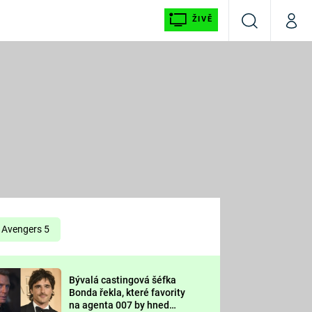
ŽIVĚ
Vyhledávání
Můj p
Prima+
É
CNN Prima NEWS
E
Prima FRESH
ŠÍ
Prima LIVING
E
Prima Ženy
Avengers 5
Prima LAJK
Bývalá castingová šéfka
OOL
Bonda řekla, které favority
Sledujte nás
na agenta 007 by hned