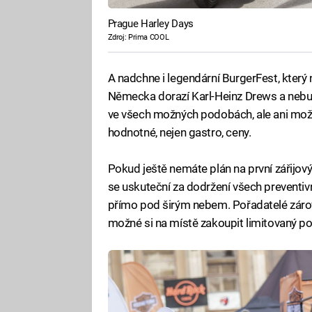
Prague Harley Days
Zdroj: Prima COOL
A nadchne i legendární BurgerFest, kter
Německa dorazí Karl-Heinz Drews a nebu
ve všech možných podobách, ale ani možnos
hodnotné, nejen gastro, ceny.
Pokud ještě nemáte plán na první zářijový
se uskuteční za dodržení všech preventiv
přímo pod širým nebem. Pořadatelé zárove
možné si na místě zakoupit limitovaný p