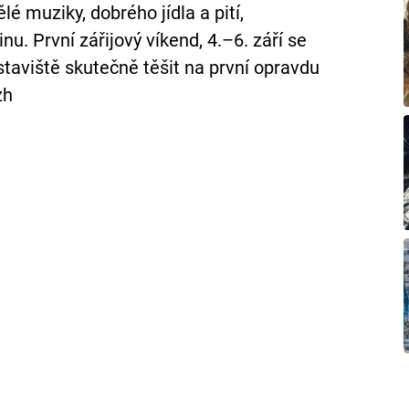
ělé muziky, dobrého jídla a pití,
nu. První zářijový víkend, 4.–6. září se
taviště skutečně těšit na první opravdu
zh