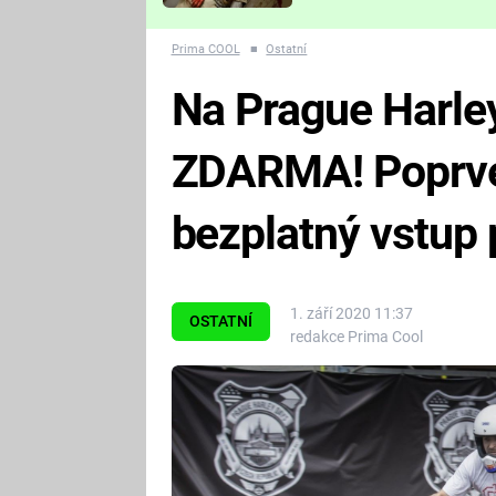
Které děsivé pecky vám
nejvíc zvednou tep?
Prima COOL
■
Ostatní
Na Prague Harley
ZDARMA! Poprvé
bezplatný vstup
1. září 2020 11:37
OSTATNÍ
redakce Prima Cool