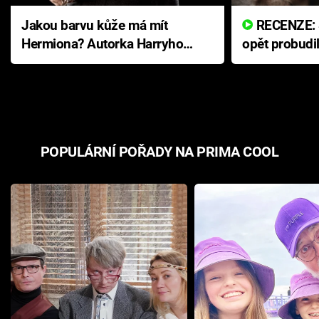
Jakou barvu kůže má mít
RECENZE: Smrtelné zlo se
Hermiona? Autorka Harryho
opět probudi
Pottera přišla s ráznou
přichází s n
odpovědí
hororovou n
POPULÁRNÍ POŘADY NA PRIMA COOL