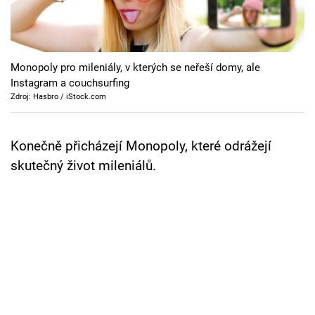
Cool Esport
Pořady
Monopoly pro mileniály, v kterých se neřeší domy, ale
TV Program
Instagram a couchsurfing
Zdroj: Hasbro / iStock.com
Sledujte prima+
Konečně přicházejí Monopoly, které odrážejí
Přihlášení
skutečný život mileniálů.
Sledujte nás