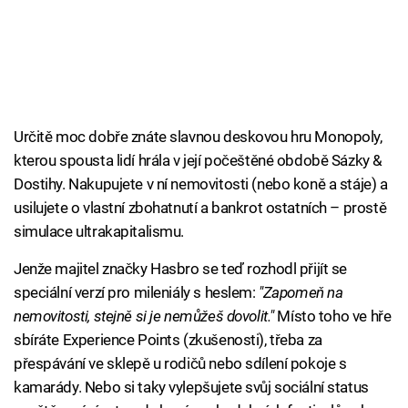
Určitě moc dobře znáte slavnou deskovou hru Monopoly,
kterou spousta lidí hrála v její počeštěné obdobě Sázky &
Dostihy. Nakupujete v ní nemovitosti (nebo koně a stáje) a
usilujete o vlastní zbohatnutí a bankrot ostatních – prostě
simulace ultrakapitalismu.
Jenže majitel značky Hasbro se teď rozhodl přijít se
speciální verzí pro mileniály s heslem:
"Zapomeň na
nemovitosti, stejně si je nemůžeš dovolit."
Místo toho ve hře
sbíráte Experience Points (zkušenosti), třeba za
přespávání ve sklepě u rodičů nebo sdílení pokoje s
kamarády. Nebo si taky vylepšujete svůj sociální status