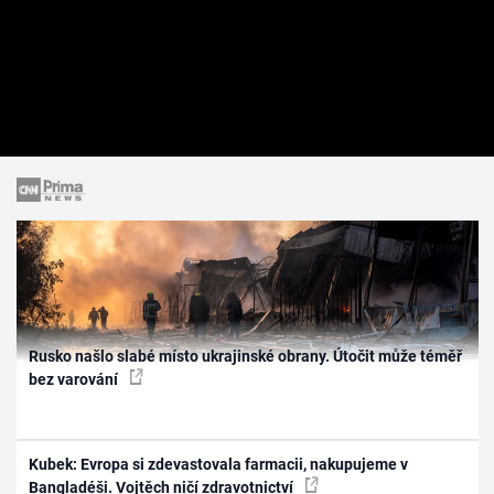
Rusko našlo slabé místo ukrajinské obrany. Útočit může téměř
bez varování
Kubek: Evropa si zdevastovala farmacii, nakupujeme v
Bangladéši. Vojtěch ničí zdravotnictví