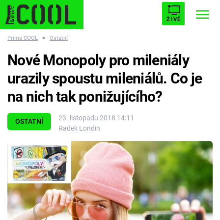
ŽIVĚ
Prima COOL
■
Ostatní
STARHOUSE
BUFFY, PŘEMOŽITELKA UPÍRŮ
Trendy:
Nové Monopoly pro mileniály
ESCAPE
PLNEJ KOTEL
AVENGERS 5
urazily spoustu mileniálů. Co je
na nich tak ponižujícího?
23. listopadu 2018 14:11
OSTATNÍ
Radek Londin
Témata
Filmy
Seriály
Hry