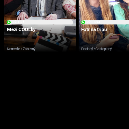
PŘEHRÁT
PŘEHRÁT
Mezi COOLky
Fotr na tripu
Komedie / Zábavný
Rodinný / Cestopisný