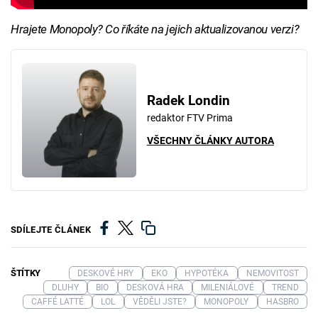
Hrajete Monopoly? Co říkáte na jejich aktualizovanou verzi?
Radek Londin
redaktor FTV Prima
VŠECHNY ČLÁNKY AUTORA
SDÍLEJTE ČLÁNEK
ŠTÍTKY
DESKOVÉ HRY
EKO
HYPOTÉKA
NEMOVITOST
DLUHY
BIO
DESKOVÁ HRA
MILENIÁLOVÉ
TREND
CAFFÉ LATTÉ
LOL
VĚDĚLI JSTE?
MONOPOLY
HASBRO