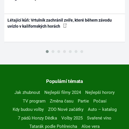
Létající kůň: Vrtulník zachránil zvíře, které během závodu
uvízlo v kalifornských horách
Populární témata
Jak zhubnout
Nejlepší filmy 2024
Nejlepší horory
TV program
Změna času
Partie
Počasí
Kdy budou volby
ZOO Nové začátky
Auto – katalog
7 pádů Honzy Dědka
Volby 2025
Svařené víno
Tatarák podle Pohlreicha
Aloe vera