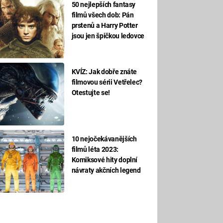
50 nejlepších fantasy
filmů všech dob: Pán
prstenů a Harry Potter
jsou jen špičkou ledovce
KVÍZ: Jak dobře znáte
filmovou sérii Vetřelec?
Otestujte se!
10 nejočekávanějších
filmů léta 2023:
Komiksové hity doplní
návraty akčních legend