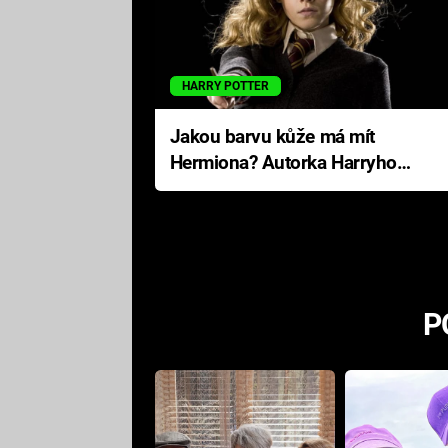
HARRY POTTER
Jakou barvu kůže má mít
Hermiona? Autorka Harryho
Pottera přišla s ráznou
odpovědí
P