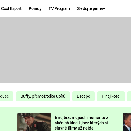
Cool Esport
Pořady
TV Program
Sledujte prima+
Hry
Zábava
MAFIA
ZÁBAVN
GALERI
GTA 6
NEJLEP
KINGDOM
KOMEDI
COME:
DELIVERANCE
CHUCK
House
Buffy, přemožitelka upírů
Escape
Plnej kotel
NORRIS
ESPORT
6 nejbizarnějších momentů z
DEADP
akčních klasik, bez kterých si
slavné filmy už nejde