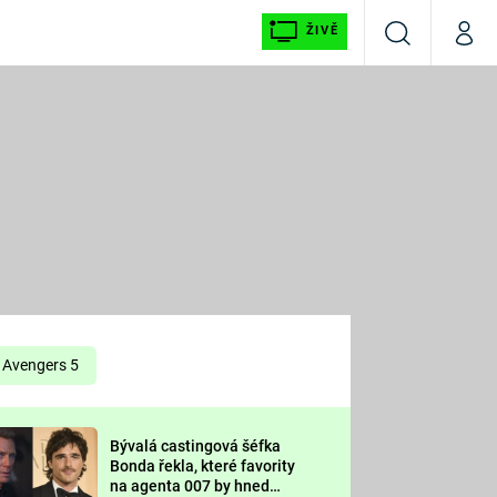
ŽIVĚ
Vyhledávání
Můj p
Prima+
É
CNN Prima NEWS
E
Prima FRESH
ŠÍ
Prima LIVING
E
Prima Ženy
Avengers 5
Prima LAJK
Bývalá castingová šéfka
OOL
Bonda řekla, které favority
Sledujte nás
na agenta 007 by hned