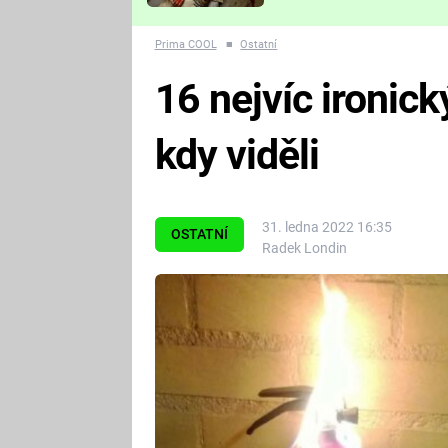
Které děsivé pecky vám
nejvíc zvednou tep?
Prima COOL
■
Ostatní
16 nejvíc ironick
kdy viděli
31. ledna 2022 16:35
OSTATNÍ
Radek Londin