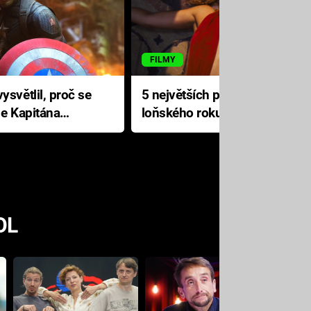
FILMY
ysvětlil, proč se
5 největších propadáků
le Kapitána
loňského roku: Disney na
jediné katastrofě prodělal 200
milionů dolarů
OL