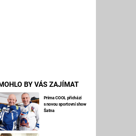
MOHLO BY VÁS ZAJÍMAT
Prima COOL přichází
s novou sportovní show
Šatna