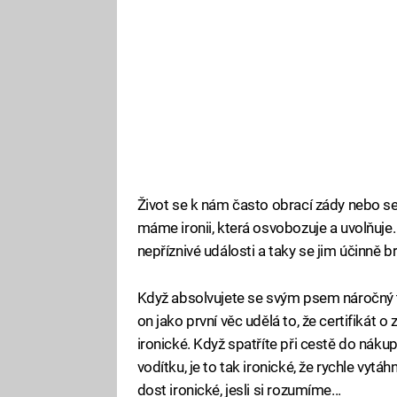
Život se k nám často obrací zády nebo se
máme ironii, která osvobozuje a uvolňuj
nepříznivé události a taky se jim účinně br
Když absolvujete se svým psem náročný t
on jako první věc udělá to, že certifikát 
ironické. Když spatříte při cestě do náku
vodítku, je to tak ironické, že rychle vyt
dost ironické, jesli si rozumíme...