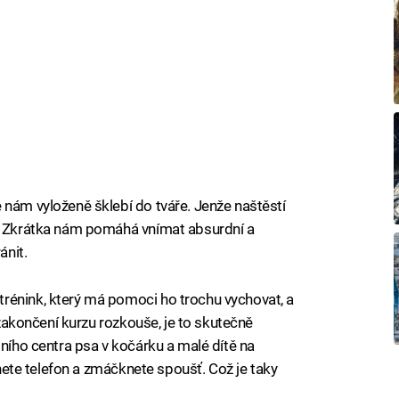
 nám vyloženě šklebí do tváře. Jenže naštěstí
e. Zkrátka nám pomáhá vnímat absurdní a
ánit.
rénink, který má pomoci ho trochu vychovat, a
o zakončení kurzu rozkouše, je to skutečně
pního centra psa v kočárku a malé dítě na
áhnete telefon a zmáčknete spoušť. Což je taky