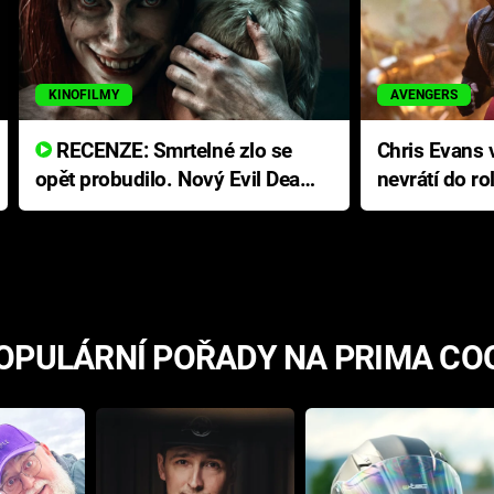
KINOFILMY
AVENGERS
RECENZE: Smrtelné zlo se
Chris Evans v
opět probudilo. Nový Evil Dead
nevrátí do ro
přichází s neodolatelnou
Ameriky
hororovou nabídkou
OPULÁRNÍ POŘADY NA PRIMA CO