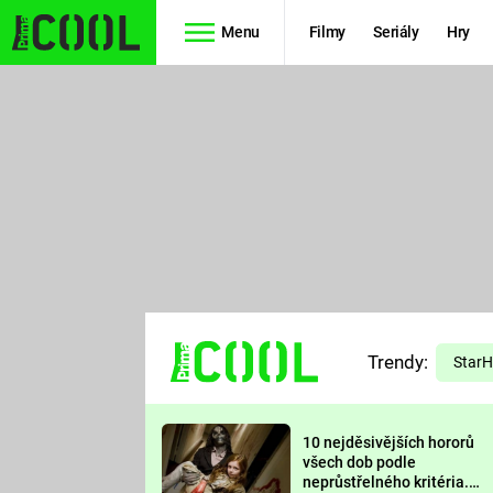
Menu
Filmy
Seriály
Hry
Seriály
Filmy
SIMPSONOVI
STAR WARS
HVĚZDNÁ
AVENGERS
BRÁNA
RYCHLE A
TEORIE
ZBĚSILE 10
Trendy:
VELKÉHO
Star
PREDÁTOR
TŘESKU
10 nejděsivějších hororů
FUTURAMA
všech dob podle
neprůstřelného kritéria.