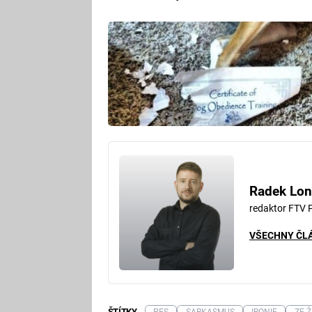
Radek Lon
redaktor FTV 
VŠECHNY ČL
ŠTÍTKY
PES
SARKASMUS
IRONIE
ZE 