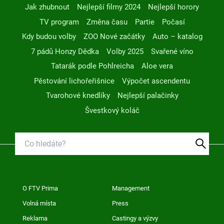
Jak zhubnout
Nejlepší filmy 2024
Nejlepší horory
TV program
Změna času
Partie
Počasí
Kdy budou volby
ZOO Nové začátky
Auto – katalog
7 pádů Honzy Dědka
Volby 2025
Svařené víno
Tatarák podle Pohlreicha
Aloe vera
Pěstování lichořeřišnice
Výpočet ascendentu
Tvarohové knedlíky
Nejlepší palačinky
Švestkový koláč
O FTV Prima
Management
Volná místa
Press
Reklama
Castingy a výzvy