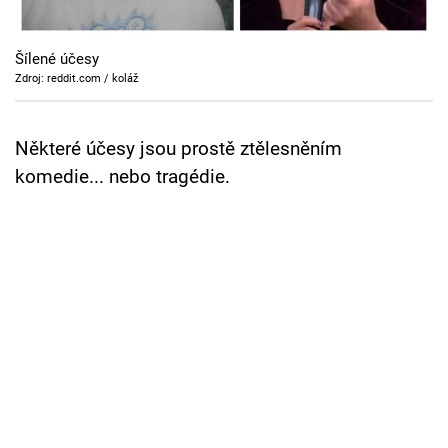
Cool Esport
Šílené účesy
Pořady
Zdroj: reddit.com / koláž
TV Program
Některé účesy jsou prostě ztělesněním
Sledujte prima+
komedie... nebo tragédie.
Přihlášení
Sledujte nás