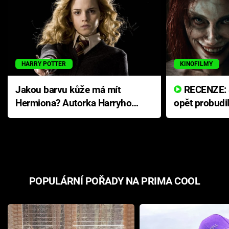
HARRY POTTER
KINOFILMY
Jakou barvu kůže má mít
RECENZE: Smrtelné zlo se
Hermiona? Autorka Harryho
opět probudi
Pottera přišla s ráznou
přichází s n
odpovědí
hororovou n
POPULÁRNÍ POŘADY NA PRIMA COOL