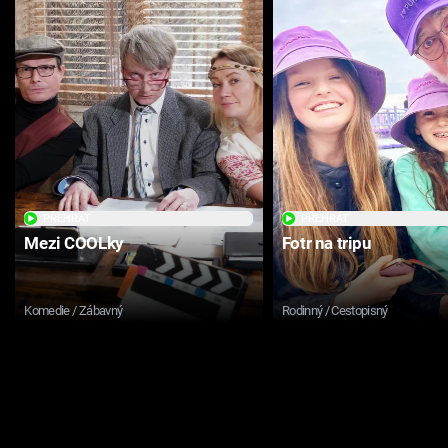
PŘEHRÁT
PŘEHRÁT
Mezi COOLky
Fotr na tripu
Komedie / Zábavný
Rodinný / Cestopisný