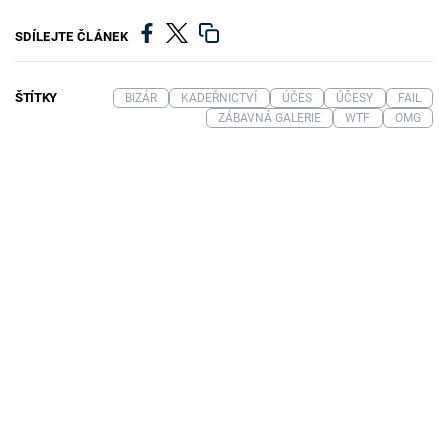
SDÍLEJTE ČLÁNEK
ŠTÍTKY
BIZÁR
KADEŘNICTVÍ
ÚČES
ÚČESY
FAIL
ZÁBAVNÁ GALERIE
WTF
OMG