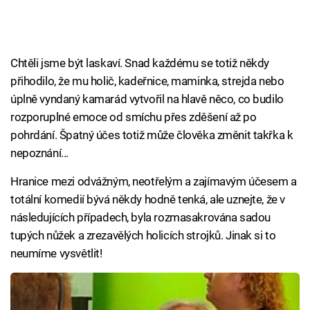
Chtěli jsme být laskaví. Snad každému se totiž někdy
přihodilo, že mu holič, kadeřnice, maminka, strejda nebo
úplně vyndaný kamarád vytvořil na hlavě něco, co budilo
rozporuplné emoce od smíchu přes zděšení až po
pohrdání. Špatný účes totiž může člověka změnit takřka k
nepoznání...
Hranice mezi odvážným, neotřelým a zajímavým účesem a
totální komedií bývá někdy hodně tenká, ale uznejte, že v
následujících případech, byla rozmasakrována sadou
tupých nůžek a zrezavělých holicích strojků. Jinak si to
neumíme vysvětlit!