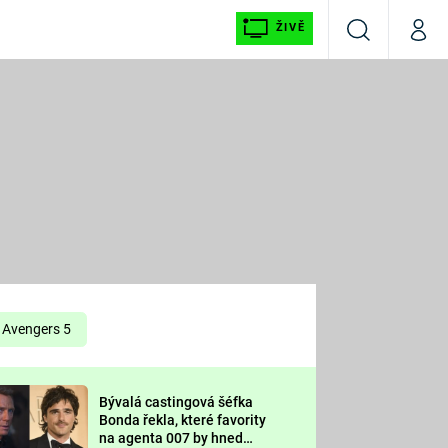
ŽIVĚ
Vyhledávání
Můj p
Prima+
É
CNN Prima NEWS
E
Prima FRESH
ŠÍ
Prima LIVING
E
Prima Ženy
Avengers 5
Prima LAJK
Bývalá castingová šéfka
OOL
Bonda řekla, které favority
Sledujte nás
na agenta 007 by hned