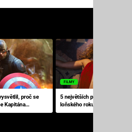
FILMY
ysvětlil, proč se
5 největších propadáků
le Kapitána
loňského roku: Disney na
jediné katastrofě prodělal 200
milionů dolarů