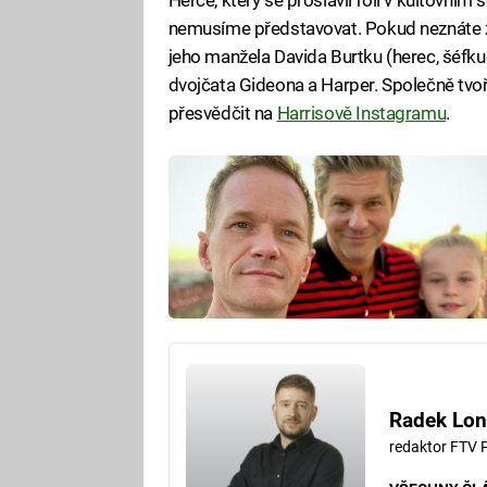
nemusíme představovat. Pokud neznáte zby
jeho manžela Davida Burtku (herec, šéfkuc
dvojčata Gideona a Harper. Společně tvo
přesvědčit na
Harrisově Instagramu
.
Radek Lon
redaktor FTV 