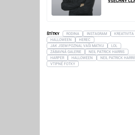
VŠECHNY ČL
ŠTÍTKY
RODINA
INSTAGRAM
KREATIVITA
HALLOWEEN
HEREC
JAK JSEM POZNAL VAŠI MATKU
LOL
ZÁBAVNÁ GALERIE
NEIL PATRICK HARRIS
HARPER
HALLOWEEN
NEIL PATRICK HARRI
VTIPNÉ FOTKY