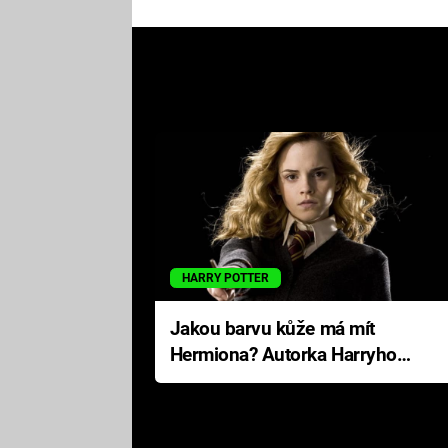
HARRY POTTER
Jakou barvu kůže má mít
Hermiona? Autorka Harryho
Pottera přišla s ráznou
odpovědí