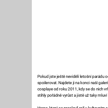
Pokud jste ještě neviděli letošní parádu 
spoilerovat. Najdete ji na konci naší gale
cosplaye od roku 2011, kdy se do nich vrhl
stihly pořádně vyrůst a jistě už taky mluví
Herce, který se proslavil rolí v kultovním