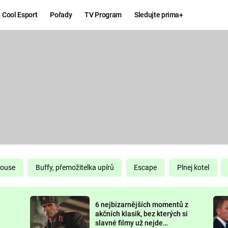
Cool Esport
Pořady
TV Program
Sledujte prima+
Hry
Zábava
MAFIA
ZÁBAVN
GALERI
GTA 6
NEJLEP
KINGDOM
KOMEDI
COME:
DELIVERANCE
CHUCK
House
Buffy, přemožitelka upírů
Escape
Plnej kotel
NORRIS
ESPORT
6 nejbizarnějších momentů z
DEADP
akčních klasik, bez kterých si
slavné filmy už nejde