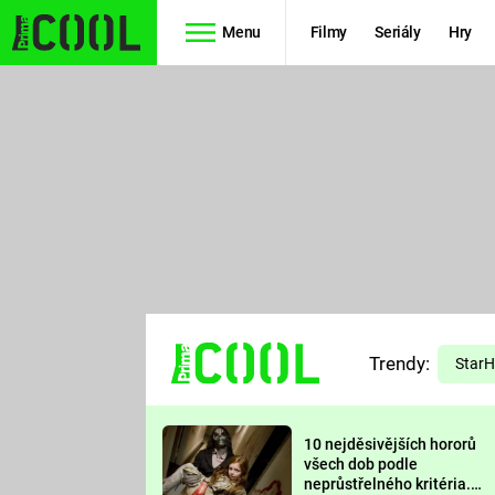
Menu
Filmy
Seriály
Hry
Seriály
Filmy
SIMPSONOVI
STAR WARS
HVĚZDNÁ
AVENGERS
BRÁNA
RYCHLE A
TEORIE
ZBĚSILE 10
Trendy:
VELKÉHO
Star
PREDÁTOR
TŘESKU
10 nejděsivějších hororů
FUTURAMA
všech dob podle
neprůstřelného kritéria.