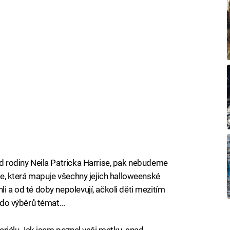
od rodiny Neila Patricka Harrise, pak nebudeme
rie, která mapuje všechny jejich halloweenské
i a od té doby nepolevují, ačkoli děti mezitím
 do výběrů témat...
 seriálu Jak jsem poznal vaši matku, snad