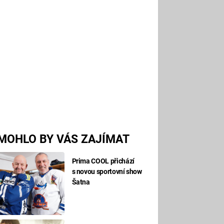
MOHLO BY VÁS ZAJÍMAT
Prima COOL přichází
s novou sportovní show
Šatna