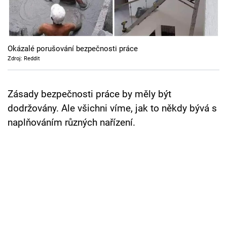
Cool Esport
Pořady
Okázalé porušování bezpečnosti práce
TV Program
Zdroj: Reddit
Sledujte prima+
Zásady bezpečnosti práce by měly být
dodržovány. Ale všichni víme, jak to někdy bývá s
Přihlášení
naplňováním různých nařízení.
Sledujte nás