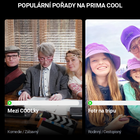
POPULÁRNÍ POŘADY NA PRIMA COOL
PŘEHRÁT
PŘEHRÁT
Mezi COOLky
Fotr na tripu
Komedie / Zábavný
Rodinný / Cestopisný