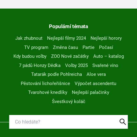
Populární témata
Jak zhubnout
Nejlepší filmy 2024
Nejlepší horory
TV program
Změna času
Partie
Počasí
Kdy budou volby
ZOO Nové začátky
Auto – katalog
7 pádů Honzy Dědka
Volby 2025
Svařené víno
Tatarák podle Pohlreicha
Aloe vera
Pěstování lichořeřišnice
Výpočet ascendentu
Tvarohové knedlíky
Nejlepší palačinky
Švestkový koláč