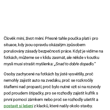
Člověk míní, život mění. Přesně tahle poučka platí i pro
situace, kdy jsou opravdu okázalým způsobem
porušovány zásady bezpečnosti práce. Když je vidíme na
fotkách, můžeme se v klidu zasmát, ale někde v koutku
mysli musí strašit myšlenka:
„Snad to dobře dopadlo.“
Osoby zachycené na fotkách by jistě vysvětlily, proč
nemohly zajistit auto na zvedáku, proč se rozkročily
štaflemi nad propastí, proč bylo nutné vzít si na rozvody
pod proudem štípačky, pro se rozhodly zajistit kufřík s
první pomocí zámkem nebo proč se rozhodly ušetřit a
postavit si lešení
z klacků, které našly okolo stavby.