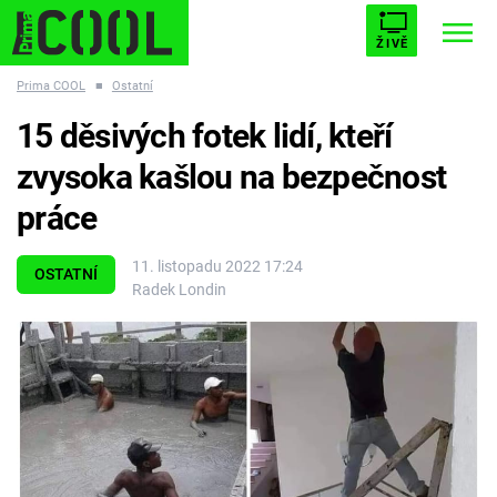
ŽIVĚ
Prima COOL
■
Ostatní
STARHOUSE
BUFFY, PŘEMOŽITELKA UPÍRŮ
Trendy:
15 děsivých fotek lidí, kteří
ESCAPE
PLNEJ KOTEL
AVENGERS 5
zvysoka kašlou na bezpečnost
práce
11. listopadu 2022 17:24
OSTATNÍ
Radek Londin
Témata
Filmy
Seriály
Hry