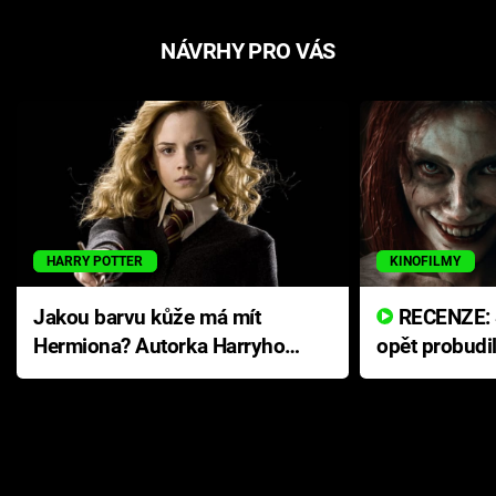
NÁVRHY PRO VÁS
HARRY POTTER
KINOFILMY
Jakou barvu kůže má mít
RECENZE: Smrtelné zlo se
Hermiona? Autorka Harryho
opět probudi
Pottera přišla s ráznou
přichází s n
odpovědí
hororovou n