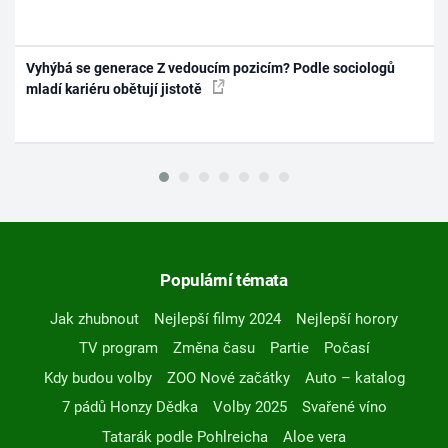
Vyhýbá se generace Z vedoucím pozicím? Podle sociologů
mladí kariéru obětují jistotě
Populární témata
Jak zhubnout
Nejlepší filmy 2024
Nejlepší horory
TV program
Změna času
Partie
Počasí
Kdy budou volby
ZOO Nové začátky
Auto – katalog
7 pádů Honzy Dědka
Volby 2025
Svařené víno
Tatarák podle Pohlreicha
Aloe vera