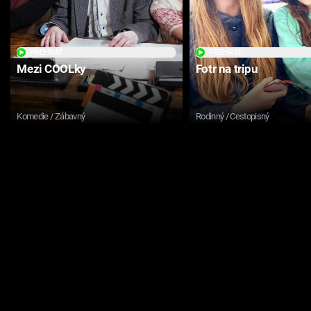
PŘEHRÁT
PŘEHRÁT
Mezi COOLky
Fotr na tripu
Komedie / Zábavný
Rodinný / Cestopisný