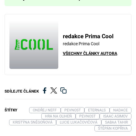
redakce Prima Cool
redakce Prima Cool
VŠECHNY ČLÁNKY AUTORA
SDÍLEJTE ČLÁNEK
ŠTÍTKY
ONDŘEJ NEFF
PEVNOST
ETERNALS
NADACE
HRA NA OLIHEŇ
PEVNOST
ISAAC ASIMOV
KRISTÝNA SNĚGOŇOVÁ
LUCIE LUKAČOVIČOVÁ
SABAA TAHIR
ŠTĚPÁN KOPŘIVA