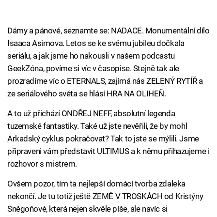
Dámy a pánové, seznamte se: NADACE. Monumentální dílo
Isaaca Asimova. Letos se ke svému jubileu dočkala
seriálu, a jak jsme ho nakousli v našem podcastu
GeekZóna, povíme si víc v časopise. Stejně tak ale
prozradíme víc o ETERNALS, zajímá nás ZELENÝ RYTÍŘ a
ze seriálového světa se hlásí HRA NA OLIHEŇ.
A to už přichází ONDŘEJ NEFF, absolutní legenda
tuzemské fantastiky. Také už jste nevěřili, že by mohl
Arkadský cyklus pokračovat? Tak to jste se mýlili. Jsme
připraveni vám představit ULTIMUS a k němu přihazujeme i
rozhovor s mistrem.
Ovšem pozor, tím ta nejlepší domácí tvorba zdaleka
nekončí. Je tu totiž ještě ZEMĚ V TROSKÁCH od Kristýny
Sněgoňové, která nejen skvěle píše, ale navíc si