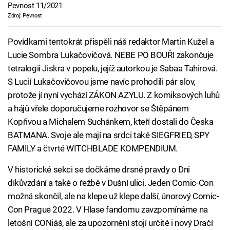
Pevnost 11/2021
Zdroj: Pevnost
Povídkami tentokrát přispěli náš redaktor Martin Kužel a
Lucie Sombra Lukačovičová. NEBE PO BOUŘI zakončuje
tetralogii Jiskra v popelu, jejíž autorkou je Sabaa Tahirová.
S Lucií Lukačovičovou jsme navíc prohodili pár slov,
protože jí nyní vychází ZÁKON AZYLU. Z komiksových luhů
a hájů vřele doporučujeme rozhovor se Štěpánem
Kopřivou a Michalem Suchánkem, kteří dostali do Česka
BATMANA. Svoje ale mají na srdci také SIEGFRIED, SPY
FAMILY a čtvrté WITCHBLADE KOMPENDIUM.
V historické sekci se dočkáme drsné pravdy o Dni
díkůvzdání a také o řežbě v Dušní ulici. Jeden Comic-Con
možná skončil, ale na klepe už klepe další, únorový Comic-
Con Prague 2022. V Hlase fandomu zavzpomínáme na
letošní CONiáš, ale za upozornění stojí určitě i nový Dračí