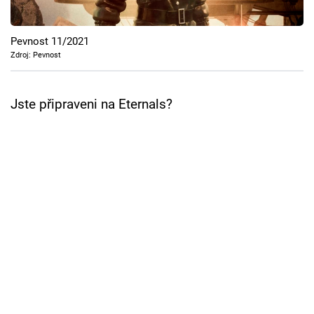
Cool Esport
Pevnost 11/2021
Pořady
Zdroj: Pevnost
TV Program
Jste připraveni na Eternals?
Sledujte prima+
Přihlášení
Sledujte nás