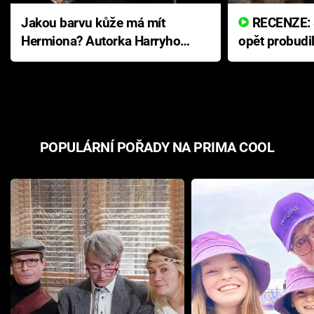
Jakou barvu kůže má mít
RECENZE: Smrtelné zlo se
Hermiona? Autorka Harryho
opět probudi
Pottera přišla s ráznou
přichází s n
odpovědí
hororovou n
POPULÁRNÍ POŘADY NA PRIMA COOL