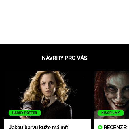
NÁVRHY PRO VÁS
HARRY POTTER
KINOFILMY
Jakou barvu kůže má mít
RECENZE: Smrtelné zlo se