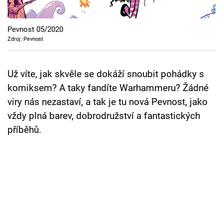
Cool Esport
Pevnost 05/2020
Pořady
Zdroj: Pevnost
TV Program
Už víte, jak skvěle se dokáží snoubit pohádky s
Sledujte prima+
komiksem? A taky fandíte Warhammeru? Žádné
viry nás nezastaví, a tak je tu nová Pevnost, jako
Přihlášení
vždy plná barev, dobrodružství a fantastických
příběhů.
Sledujte nás