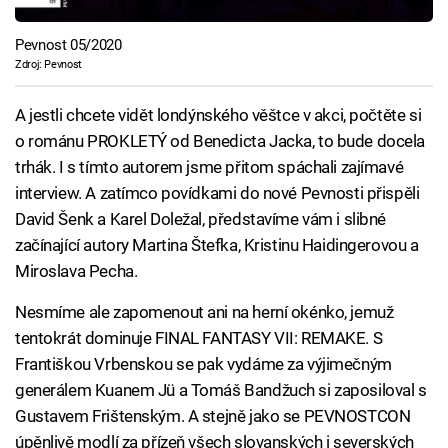
Pevnost 05/2020
Zdroj: Pevnost
A jestli chcete vidět londýnského věštce v akci, počtěte si
o románu PROKLETÝ od Benedicta Jacka, to bude docela
trhák. I s tímto autorem jsme přitom spáchali zajímavé
interview. A zatímco povídkami do nové Pevnosti přispěli
David Šenk a Karel Doležal, představíme vám i slibné
začínající autory Martina Štefka, Kristinu Haidingerovou a
Miroslava Pecha.
Nesmíme ale zapomenout ani na herní okénko, jemuž
tentokrát dominuje FINAL FANTASY VII: REMAKE. S
Františkou Vrbenskou se pak vydáme za výjimečným
generálem Kuanem Jü a Tomáš Bandžuch si zaposiloval s
Gustavem Frištenským. A stejně jako se PEVNOSTCON
úpěnlivě modlí za přízeň všech slovanských i severských