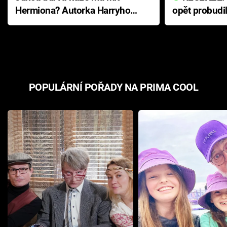
Hermiona? Autorka Harryho
opět probudi
Pottera přišla s ráznou
přichází s n
odpovědí
hororovou n
POPULÁRNÍ POŘADY NA PRIMA COOL