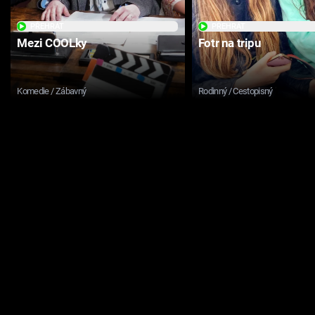
PŘEHRÁT
PŘEHRÁT
Mezi COOLky
Fotr na tripu
Komedie / Zábavný
Rodinný / Cestopisný