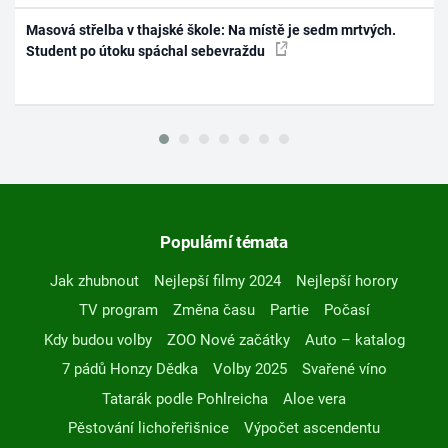
Masová střelba v thajské škole: Na místě je sedm mrtvých.
Student po útoku spáchal sebevraždu
Populární témata
Jak zhubnout
Nejlepší filmy 2024
Nejlepší horory
TV program
Změna času
Partie
Počasí
Kdy budou volby
ZOO Nové začátky
Auto – katalog
7 pádů Honzy Dědka
Volby 2025
Svařené víno
Tatarák podle Pohlreicha
Aloe vera
Pěstování lichořeřišnice
Výpočet ascendentu