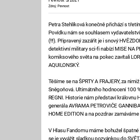
Pevnost 5/2021
Zdroj: Pevnost
Petra Stehlíková konečně přichází s tře
Povídku nám se souhlasem vydavatelství
(!!!). Připravený zazářit je i snový HV
detektivní military sci-fi nabízí MISE 
komiksového světa na pokec zavítali 
AQUILONSKÝ.
Těšíme se na ŠPRTY A FRAJERY, za nimiž v
Sněgoňová. Ultimátního hodnocení 100
REGNI. Historie nám představí královnu
generála AVRAMA PETROVIČE GANNIBAL
HOME EDITION a na pozdrav zamáváme i
V Hlasu Fandomu máme bohužel špatné z
se je vyvážit sladkou pozvánkou do S