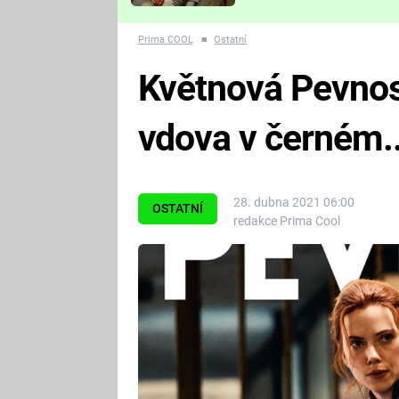
Které děsivé pecky vám
nejvíc zvednou tep?
Prima COOL
■
Ostatní
Květnová Pevnost
vdova v černém..
28. dubna 2021 06:00
OSTATNÍ
redakce Prima Cool