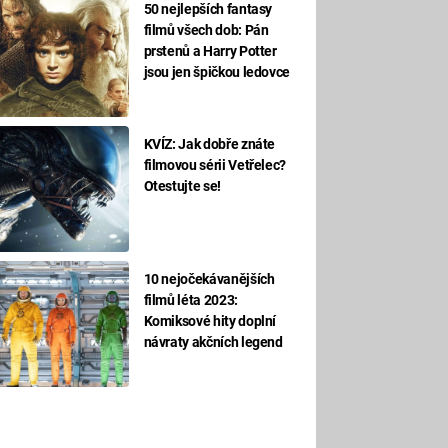
50 nejlepších fantasy
filmů všech dob: Pán
prstenů a Harry Potter
jsou jen špičkou ledovce
KVÍZ: Jak dobře znáte
filmovou sérii Vetřelec?
Otestujte se!
10 nejočekávanějších
filmů léta 2023:
Komiksové hity doplní
návraty akčních legend