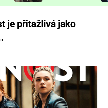
představit
 je přitažlivá jako
.