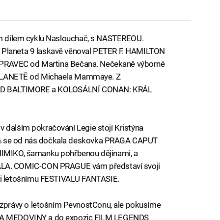
tím dílem cyklu Naslouchač, s NASTEREOU.
 Planeta 9 laskavě věnoval PETER F. HAMILTON
ĚZDOPRAVEC od Martina Bečana. Nečekaně výborné
NA PLANETĚ od Michaela Mammaye. Z
LORD BALTIMORE a KOLOSÁLNÍ CONAN: KRÁL
 dalším pokračování Legie stojí Kristýna
 % se od nás dočkala deskovka PRAGA CAPUT
 HIMIKO, šamanku pohřbenou dějinami, a
A. COMIC-CON PRAGUE vám představí svoji
 letošnímu FESTIVALU FANTASIE.
právy o letošním PevnostConu, ale pokusíme
VĚTA MEDOVINY a do expozic FILM LEGENDS