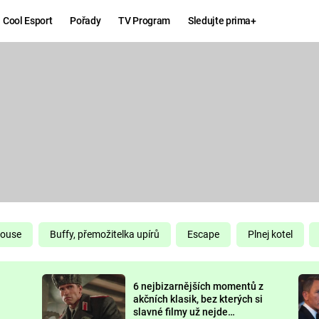
Cool Esport
Pořady
TV Program
Sledujte prima+
Hry
Zábava
MAFIA
ZÁBAVN
GALERI
GTA 6
NEJLEP
KINGDOM
KOMEDI
COME:
DELIVERANCE
CHUCK
House
Buffy, přemožitelka upírů
Escape
Plnej kotel
NORRIS
ESPORT
6 nejbizarnějších momentů z
DEADP
akčních klasik, bez kterých si
slavné filmy už nejde