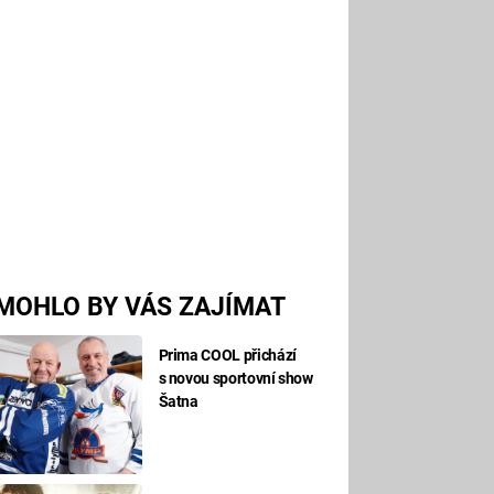
MOHLO BY VÁS ZAJÍMAT
Prima COOL přichází
s novou sportovní show
Šatna