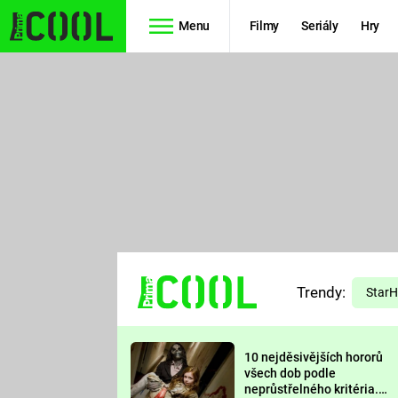
Menu
Filmy
Seriály
Hry
Seriály
Filmy
SIMPSONOVI
STAR WARS
HVĚZDNÁ
AVENGERS
BRÁNA
RYCHLE A
TEORIE
ZBĚSILE 10
Trendy:
VELKÉHO
Star
PREDÁTOR
TŘESKU
10 nejděsivějších hororů
FUTURAMA
všech dob podle
neprůstřelného kritéria.