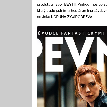
představí i svoji BESTII. Knihou měsíce s
který bude jedním z hostů on-line závdav
novinku KORUNA Z ČARODŘEVA.