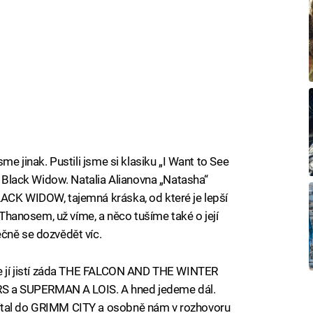
me jinak. Pustili jsme si klasiku „I Want to See
 o Black Widow. Natalia Alianovna „Natasha“
LACK WIDOW, tajemná kráska, od které je lepší
s Thanosem, už víme, a něco tušíme také o její
čně se dozvědět víc.
kce jí jistí záda THE FALCON AND THE WINTER
 a SUPERMAN A LOIS. A hned jedeme dál.
ítal do GRIMM CITY a osobně nám v rozhovoru