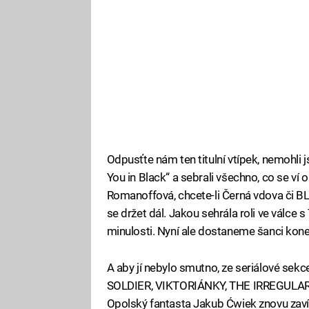
Odpusťte nám ten titulní vtípek, nemohli js
You in Black“ a sebrali všechno, co se ví
Romanoffová, chcete-li Černá vdova či B
se držet dál. Jakou sehrála roli ve válce 
minulosti. Nyní ale dostaneme šanci kone
A aby jí nebylo smutno, ze seriálové se
SOLDIER, VIKTORIÁNKY, THE IRREGULARS
Opolský fantasta Jakub Ćwiek znovu zav