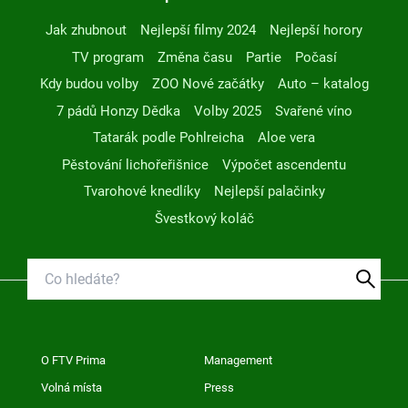
Jak zhubnout
Nejlepší filmy 2024
Nejlepší horory
TV program
Změna času
Partie
Počasí
Kdy budou volby
ZOO Nové začátky
Auto – katalog
7 pádů Honzy Dědka
Volby 2025
Svařené víno
Tatarák podle Pohlreicha
Aloe vera
Pěstování lichořeřišnice
Výpočet ascendentu
Tvarohové knedlíky
Nejlepší palačinky
Švestkový koláč
O FTV Prima
Management
Volná místa
Press