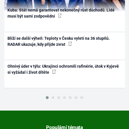
Kuba: Stát nemá garantovat nekonečný růst důchodů. Lidé
musí být sami zodpovědní
Blíží se další výheň: Teploty v Česku vyletí na 36 stupňů.
RADAR ukazuje, kdy přijde zvrat
Ohnivý úder v týlu: Ukrajinci ochromili rafinérie, útok v Kyjevě
si vyžádal i život dítěte
Populární témata