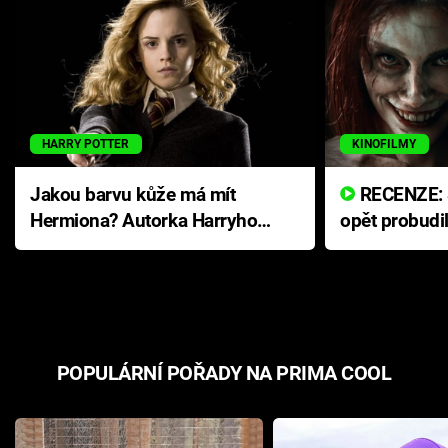
HARRY POTTER
KINOFILMY
Jakou barvu kůže má mít
RECENZE: Smrtelné zlo se
Hermiona? Autorka Harryho
opět probudi
Pottera přišla s ráznou
přichází s n
odpovědí
hororovou n
POPULÁRNÍ POŘADY NA PRIMA COOL