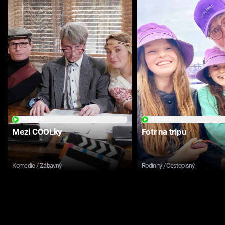
PŘEHRÁT
PŘEHRÁT
Mezi COOLky
Fotr na tripu
Komedie / Zábavný
Rodinný / Cestopisný