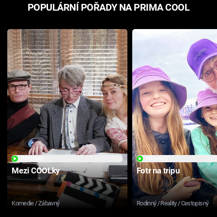
POPULÁRNÍ POŘADY NA PRIMA COOL
PŘEHRÁT
PŘEHRÁT
Mezi COOLky
Fotr na tripu
Komedie / Zábavný
Rodinný / Reality / Cestopisný