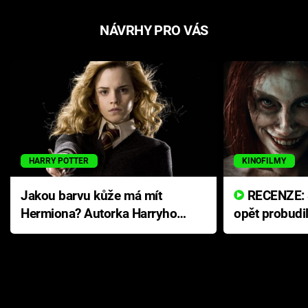
NÁVRHY PRO VÁS
HARRY POTTER
KINOFILMY
Jakou barvu kůže má mít
RECENZE: Smrtelné zlo se
Hermiona? Autorka Harryho
opět probudi
Pottera přišla s ráznou
přichází s n
odpovědí
hororovou n