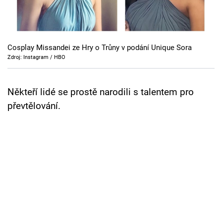
Cool Esport
Pořady
Cosplay Missandei ze Hry o Trůny v podání Unique Sora
TV Program
Zdroj: Instagram / HBO
Sledujte prima+
Někteří lidé se prostě narodili s talentem pro
převtělování.
Přihlášení
Sledujte nás