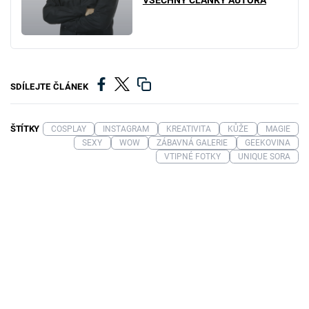
VŠECHNY ČLÁNKY AUTORA
SDÍLEJTE ČLÁNEK
ŠTÍTKY
COSPLAY
INSTAGRAM
KREATIVITA
KŮŽE
MAGIE
SEXY
WOW
ZÁBAVNÁ GALERIE
GEEKOVINA
VTIPNÉ FOTKY
UNIQUE SORA