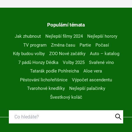
Populární témata
Jak zhubnout
Nejlepší filmy 2024
Nejlepší horory
TV program
Změna času
Partie
Počasí
Kdy budou volby
ZOO Nové začátky
Auto – katalog
7 pádů Honzy Dědka
Volby 2025
Svařené víno
Tatarák podle Pohlreicha
Aloe vera
Pěstování lichořeřišnice
Výpočet ascendentu
Tvarohové knedlíky
Nejlepší palačinky
Švestkový koláč