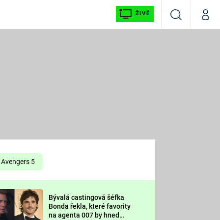
ŽIVĚ
Vyhledávání
Můj p
Prima+
É
CNN Prima NEWS
E
Prima FRESH
ŠÍ
Prima LIVING
E
Prima Ženy
Avengers 5
Prima LAJK
Bývalá castingová šéfka
OOL
Bonda řekla, které favority
Sledujte nás
na agenta 007 by hned