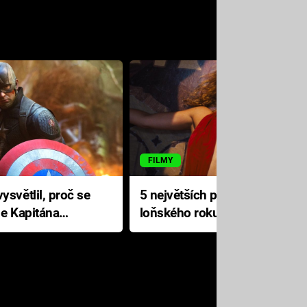
FILMY
ysvětlil, proč se
5 největších propadáků
le Kapitána
loňského roku: Disney na
jediné katastrofě prodělal 200
milionů dolarů