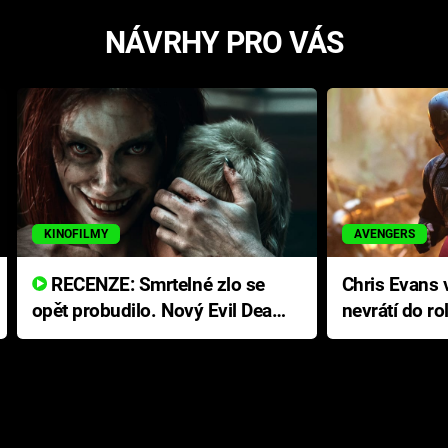
NÁVRHY PRO VÁS
KINOFILMY
AVENGERS
RECENZE: Smrtelné zlo se
Chris Evans v
opět probudilo. Nový Evil Dead
nevrátí do ro
přichází s neodolatelnou
Ameriky
hororovou nabídkou