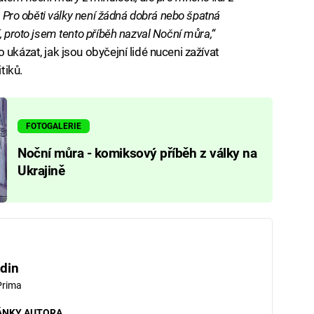
. Pro oběti války není žádná dobrá nebo špatná
, proto jsem tento příběh nazval Noční můra,“
ukázat, jak jsou obyčejní lidé nuceni zažívat
tiků.
FOTOGALERIE
Noční můra - komiksový příběh z války na
Ukrajině
din
Prima
ÁNKY AUTORA