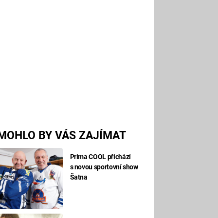
MOHLO BY VÁS ZAJÍMAT
Prima COOL přichází
s novou sportovní show
Šatna