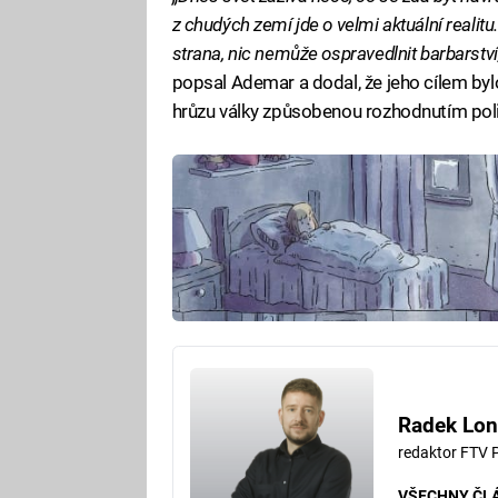
z chudých zemí jde o velmi aktuální realitu
strana, nic nemůže ospravedlnit barbarství
popsal Ademar a dodal, že jeho cílem bylo 
hrůzu války způsobenou rozhodnutím poli
Radek Lon
redaktor FTV 
VŠECHNY ČL