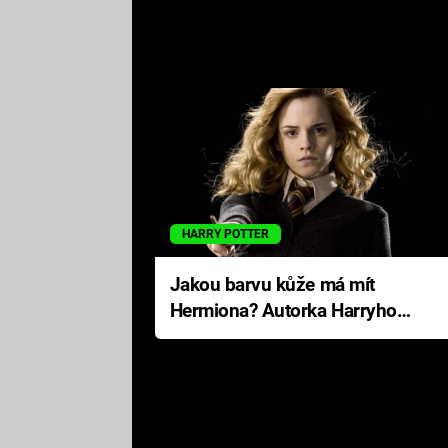
HARRY POTTER
Jakou barvu kůže má mít
Hermiona? Autorka Harryho
Pottera přišla s ráznou
odpovědí