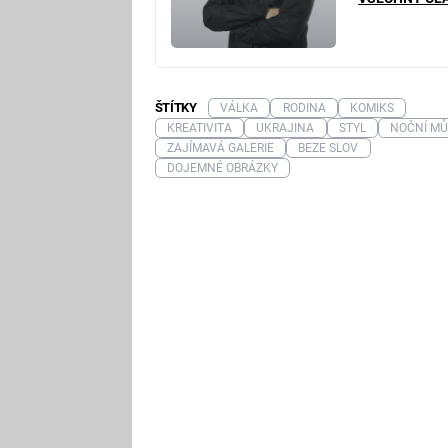
ŠTÍTKY
VÁLKA
RODINA
KOMIKS
KREATIVITA
UKRAJINA
STYL
NOČNÍ M
ZAJÍMAVÁ GALERIE
BEZE SLOV
DOJEMNÉ OBRÁZKY