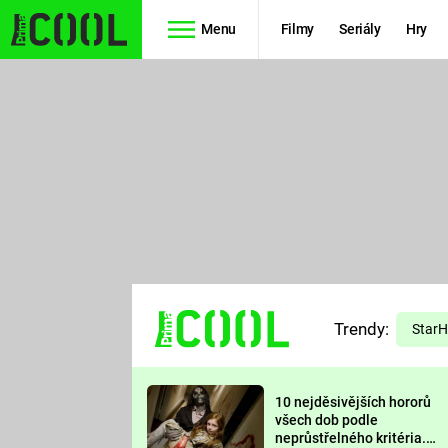
Menu
Filmy
Seriály
Hry
Seriály
Filmy
SIMPSONOVI
STAR WARS
HVĚZDNÁ
AVENGERS
BRÁNA
RYCHLE A
TEORIE
ZBĚSILE 10
Trendy:
VELKÉHO
Star
PREDÁTOR
TŘESKU
10 nejděsivějších hororů
FUTURAMA
všech dob podle
neprůstřelného kritéria.