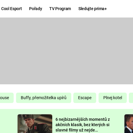
Cool Esport
Pořady
TV Program
Sledujte prima+
Hry
Zábava
MAFIA
ZÁBAVN
GALERI
GTA 6
NEJLEP
KINGDOM
KOMEDI
COME:
DELIVERANCE
CHUCK
House
Buffy, přemožitelka upírů
Escape
Plnej kotel
NORRIS
ESPORT
6 nejbizarnějších momentů z
DEADP
akčních klasik, bez kterých si
slavné filmy už nejde