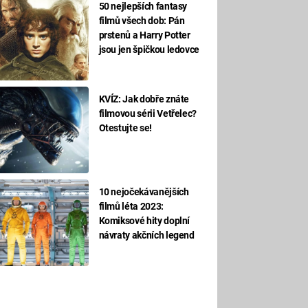
50 nejlepších fantasy
filmů všech dob: Pán
prstenů a Harry Potter
jsou jen špičkou ledovce
KVÍZ: Jak dobře znáte
filmovou sérii Vetřelec?
Otestujte se!
10 nejočekávanějších
filmů léta 2023:
Komiksové hity doplní
návraty akčních legend