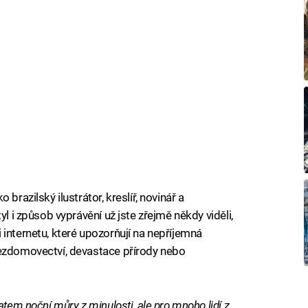
brazilský ilustrátor, kreslíř, novinář a
tyl i způsob vyprávění už jste zřejmě někdy viděli,
 internetu, které upozorňují na nepříjemná
bezdomovectví, devastace přírody nebo
atem noční můry z minulosti, ale pro mnoho lidí z