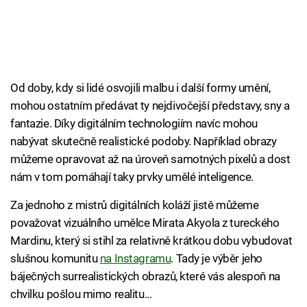
Od doby, kdy si lidé osvojili malbu i další formy umění,
mohou ostatním předávat ty nejdivočejší představy, sny a
fantazie. Díky digitálním technologiím navíc mohou
nabývat skutečně realistické podoby. Například obrazy
můžeme opravovat až na úroveň samotných pixelů a dost
nám v tom pomáhají taky prvky umělé inteligence.
Za jednoho z mistrů digitálních koláží jistě můžeme
považovat vizuálního umělce Mirata Akyola z tureckého
Mardinu, který si stihl za relativně krátkou dobu vybudovat
slušnou komunitu
na Instagramu
. Tady je výběr jeho
báječných surrealistických obrazů, které vás alespoň na
chvilku pošlou mimo realitu...