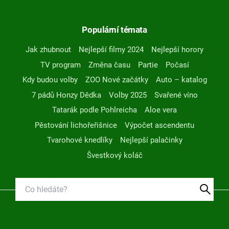
Populární témata
Jak zhubnout
Nejlepší filmy 2024
Nejlepší horory
TV program
Změna času
Partie
Počasí
Kdy budou volby
ZOO Nové začátky
Auto – katalog
7 pádů Honzy Dědka
Volby 2025
Svařené víno
Tatarák podle Pohlreicha
Aloe vera
Pěstování lichořeřišnice
Výpočet ascendentu
Tvarohové knedlíky
Nejlepší palačinky
Švestkový koláč