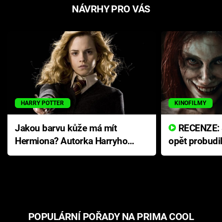
NÁVRHY PRO VÁS
HARRY POTTER
KINOFILMY
Jakou barvu kůže má mít
RECENZE: Smrtelné zlo se
Hermiona? Autorka Harryho
opět probudi
Pottera přišla s ráznou
přichází s n
odpovědí
hororovou n
POPULÁRNÍ POŘADY NA PRIMA COOL