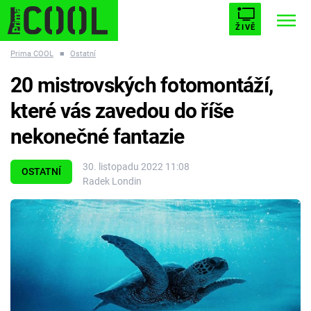
ŽIVĚ
Prima COOL
■
Ostatní
STARHOUSE
BUFFY, PŘEMOŽITELKA UPÍRŮ
Trendy:
20 mistrovských fotomontáží,
ESCAPE
PLNEJ KOTEL
AVENGERS 5
které vás zavedou do říše
nekonečné fantazie
30. listopadu 2022 11:08
OSTATNÍ
Radek Londin
Témata
Filmy
Seriály
Hry