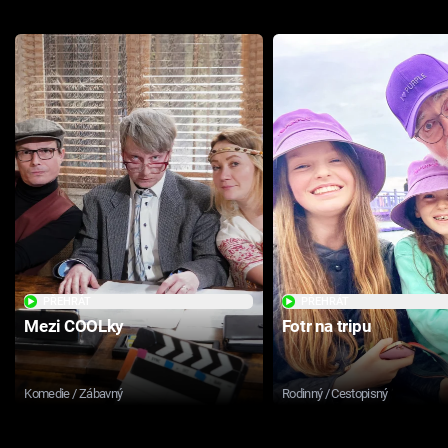
PŘEHRÁT
PŘEHRÁT
Mezi COOLky
Fotr na tripu
Komedie / Zábavný
Rodinný / Cestopisný