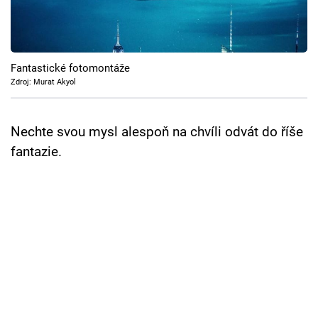
Cool Esport
Pořady
Fantastické fotomontáže
TV Program
Zdroj: Murat Akyol
Sledujte prima+
Nechte svou mysl alespoň na chvíli odvát do říše
fantazie.
Přihlášení
Sledujte nás