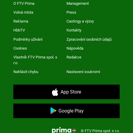
O FTV Prima
Management
Volná místa
Press
Reklama
Castingy a výzvy
HbbTV
Kontakty
Podmínky užívání
Zpracování osobních údajů
Cookies
Nápověda
Vlastník FTV Prima spol. s
Redakce
r.o.
Nahlásit chybu
Nastavení soukromí
App Store
Google Play
© FTV Prima spol. s r.o.