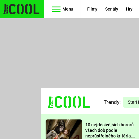
Menu
Filmy
Seriály
Hry
Seriály
Filmy
SIMPSONOVI
STAR WARS
HVĚZDNÁ
AVENGERS
BRÁNA
RYCHLE A
TEORIE
ZBĚSILE 10
Trendy:
VELKÉHO
Star
PREDÁTOR
TŘESKU
10 nejděsivějších hororů
FUTURAMA
všech dob podle
neprůstřelného kritéria.