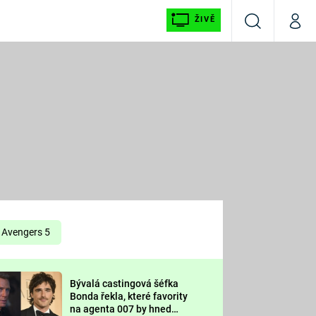
ŽIVĚ
Vyhledávání
Můj p
Prima+
É
CNN Prima NEWS
E
Prima FRESH
ŠÍ
Prima LIVING
E
Prima Ženy
Avengers 5
Prima LAJK
Bývalá castingová šéfka
OOL
Bonda řekla, které favority
Sledujte nás
na agenta 007 by hned