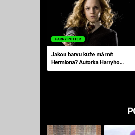
HARRY POTTER
Jakou barvu kůže má mít
Hermiona? Autorka Harryho
Pottera přišla s ráznou
odpovědí
P