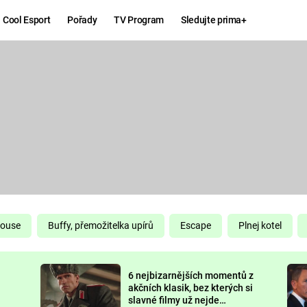
Cool Esport
Pořady
TV Program
Sledujte prima+
Hry
Zábava
MAFIA
ZÁBAVN
GALERI
GTA 6
NEJLEP
KINGDOM
KOMEDI
COME:
DELIVERANCE
CHUCK
House
Buffy, přemožitelka upírů
Escape
Plnej kotel
NORRIS
ESPORT
6 nejbizarnějších momentů z
DEADP
akčních klasik, bez kterých si
slavné filmy už nejde