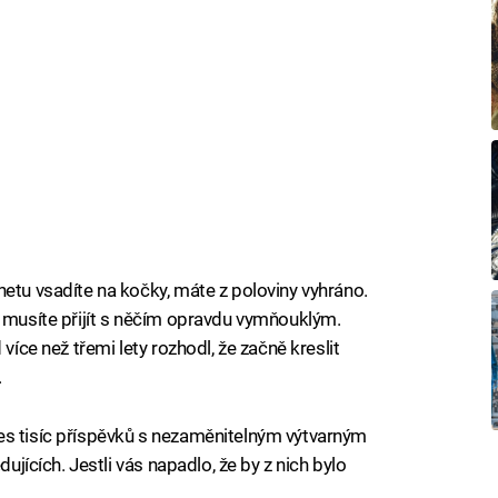
netu vsadíte na kočky, máte z poloviny vyhráno.
e musíte přijít s něčím opravdu vymňouklým.
více než třemi lety rozhodl, že začně kreslit
.
es tisíc příspěvků s nezaměnitelným výtvarným
dujících. Jestli vás napadlo, že by z nich bylo