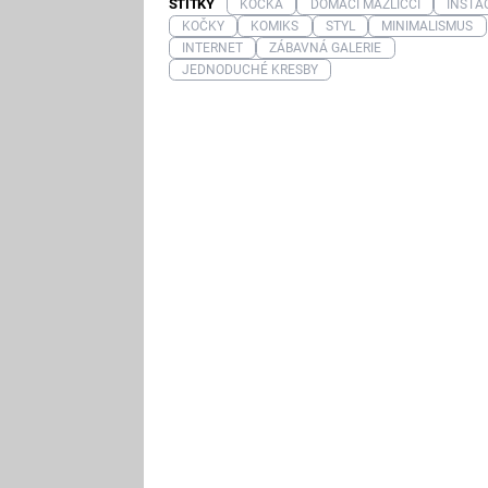
ŠTÍTKY
KOČKA
DOMÁCÍ MAZLÍČCI
INSTA
KOČKY
KOMIKS
STYL
MINIMALISMUS
INTERNET
ZÁBAVNÁ GALERIE
JEDNODUCHÉ KRESBY