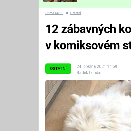
Které děsivé pecky vám
nejvíc zvednou tep?
Prima COOL
■
Ostatní
12 zábavných k
v komiksovém st
24. března 2021 14:59
OSTATNÍ
Radek Londin