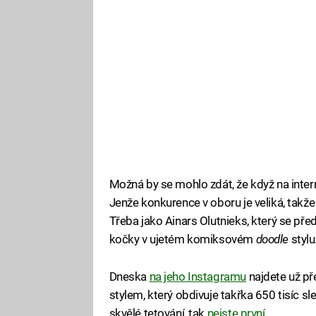
Možná by se mohlo zdát, že když na inter
Jenže konkurence v oboru je veliká, takž
Třeba jako Ainars Olutnieks, který se před 
kočky v ujetém komiksovém
doodle
stylu
Dneska
na jeho Instagramu
najdete už př
stylem, který obdivuje takřka 650 tisíc sle
skvělé tetování, tak
nejste první
.