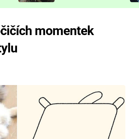
představit
očičích momentek
ylu