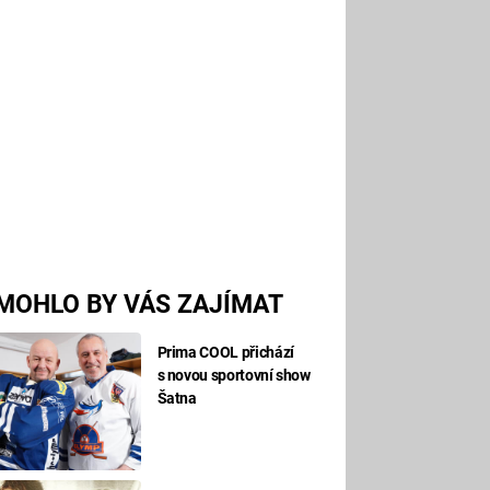
MOHLO BY VÁS ZAJÍMAT
Prima COOL přichází
s novou sportovní show
Šatna