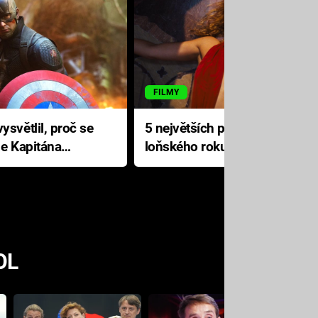
FILMY
ysvětlil, proč se
5 největších propadáků
le Kapitána
loňského roku: Disney na
jediné katastrofě prodělal 200
milionů dolarů
OL