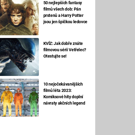
50 nejlepších fantasy
filmů všech dob: Pán
prstenů a Harry Potter
jsou jen špičkou ledovce
KVÍZ: Jak dobře znáte
filmovou sérii Vetřelec?
Otestujte se!
10 nejočekávanějších
filmů léta 2023:
Komiksové hity doplní
návraty akčních legend