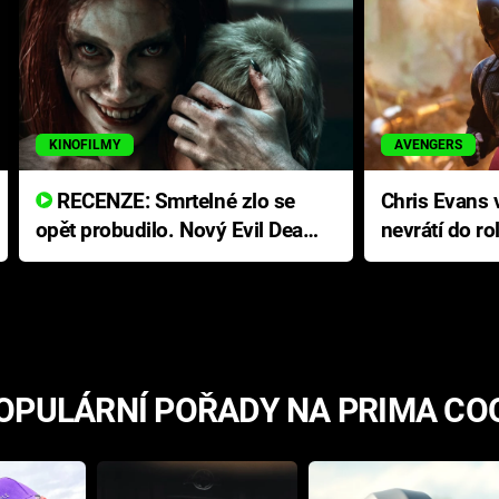
KINOFILMY
AVENGERS
RECENZE: Smrtelné zlo se
Chris Evans v
opět probudilo. Nový Evil Dead
nevrátí do ro
přichází s neodolatelnou
Ameriky
hororovou nabídkou
OPULÁRNÍ POŘADY NA PRIMA CO