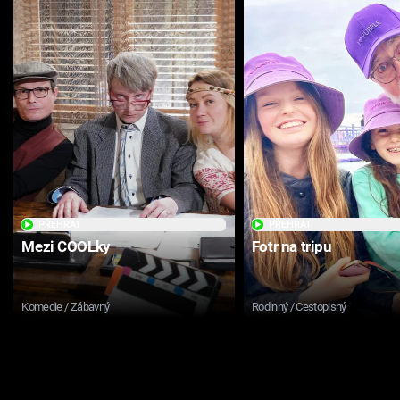
PŘEHRÁT
PŘEHRÁT
Mezi COOLky
Fotr na tripu
Komedie / Zábavný
Rodinný / Cestopisný