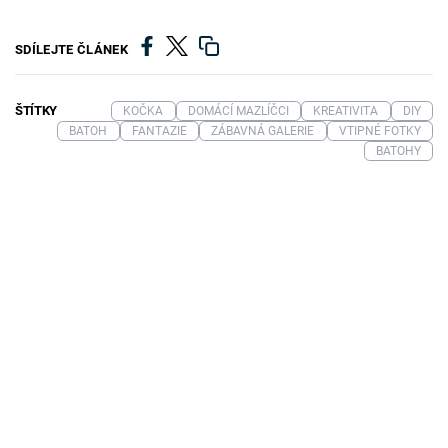
SDÍLEJTE ČLÁNEK
ŠTÍTKY
KOČKA
DOMÁCÍ MAZLÍČCI
KREATIVITA
DIY
BATOH
FANTAZIE
ZÁBAVNÁ GALERIE
VTIPNÉ FOTKY
BATOHY