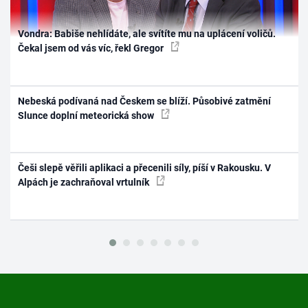
Vondra: Babiše nehlídáte, ale svítíte mu na uplácení voličů.
Čekal jsem od vás víc, řekl Gregor
Nebeská podívaná nad Českem se blíží. Působivé zatmění
Slunce doplní meteorická show
Češi slepě věřili aplikaci a přecenili síly, píší v Rakousku. V
Alpách je zachraňoval vrtulník