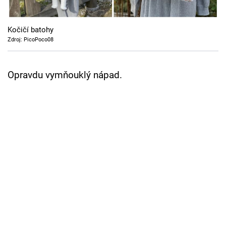
Cool Esport
Kočičí batohy
Pořady
Zdroj: PicoPoco08
TV Program
Opravdu vymňouklý nápad.
Sledujte prima+
Přihlášení
Sledujte nás