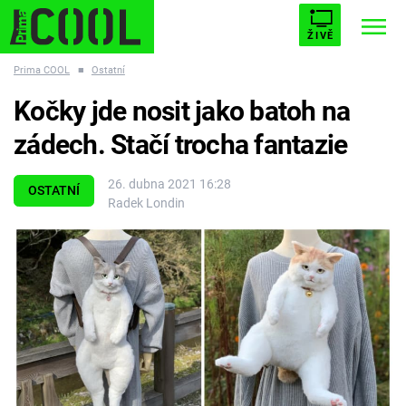
ŽIVĚ
Prima COOL
■
Ostatní
STARHOUSE
BUFFY, PŘEMOŽITELKA UPÍRŮ
Trendy:
Kočky jde nosit jako batoh na
ESCAPE
PLNEJ KOTEL
AVENGERS 5
zádech. Stačí trocha fantazie
26. dubna 2021 16:28
OSTATNÍ
Radek Londin
Témata
Filmy
Seriály
Hry