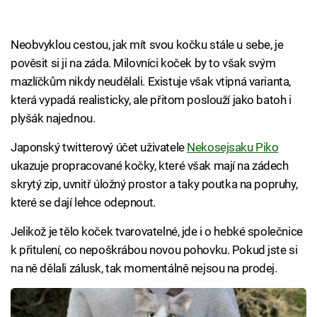
Neobvyklou cestou, jak mít svou kočku stále u sebe, je
pověsit si ji na záda. Milovníci koček by to však svým
mazlíčkům nikdy neudělali. Existuje však vtipná varianta,
která vypadá realisticky, ale přitom poslouží jako batoh i
plyšák najednou.
Japonský twitterový účet uživatele
Nekosejsaku Piko
ukazuje propracované kočky, které však mají na zádech
skrytý zip, uvnitř úložný prostor a taky poutka na popruhy,
které se dají lehce odepnout.
Jelikož je tělo koček tvarovatelné, jde i o hebké společnice
k přitulení, co nepoškrábou novou pohovku. Pokud jste si
na ně dělali zálusk, tak momentálně nejsou na prodej.