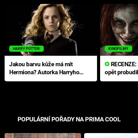
HARRY POTTER
KINOFILMY
Jakou barvu kůže má mít
RECENZE: Smrtelné zlo se
Hermiona? Autorka Harryho
opět probudi
Pottera přišla s ráznou
přichází s n
odpovědí
hororovou n
POPULÁRNÍ POŘADY NA PRIMA COOL