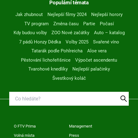
Populární témata
Jak zhubnout
Nejlepší filmy 2024
Nejlepší horory
TV program
Změna času
Partie
Počasí
Kdy budou volby
ZOO Nové začátky
Auto – katalog
7 pádů Honzy Dědka
Volby 2025
Svařené víno
Tatarák podle Pohlreicha
Aloe vera
Pěstování lichořeřišnice
Výpočet ascendentu
Tvarohové knedlíky
Nejlepší palačinky
Švestkový koláč
O FTV Prima
Management
Volná místa
Press