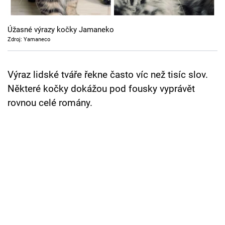
Cool Esport
Úžasné výrazy kočky Jamaneko
Pořady
Zdroj: Yamaneco
TV Program
Výraz lidské tváře řekne často víc než tisíc slov.
Sledujte prima+
Některé kočky dokážou pod fousky vyprávět
rovnou celé romány.
Přihlášení
Sledujte nás