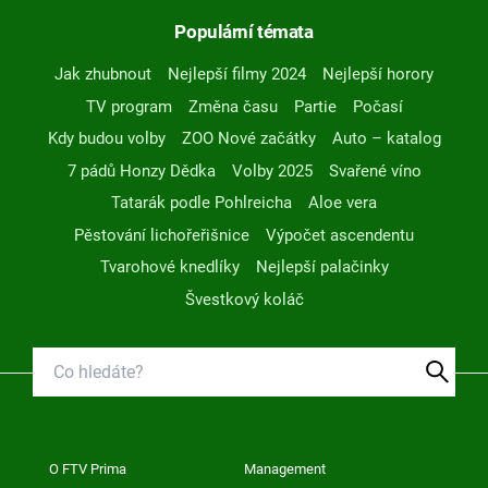
Populární témata
Jak zhubnout
Nejlepší filmy 2024
Nejlepší horory
TV program
Změna času
Partie
Počasí
Kdy budou volby
ZOO Nové začátky
Auto – katalog
7 pádů Honzy Dědka
Volby 2025
Svařené víno
Tatarák podle Pohlreicha
Aloe vera
Pěstování lichořeřišnice
Výpočet ascendentu
Tvarohové knedlíky
Nejlepší palačinky
Švestkový koláč
O FTV Prima
Management