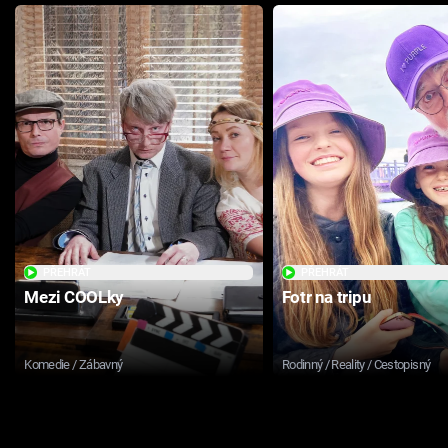
PŘEHRÁT
PŘEHRÁT
Mezi COOLky
Fotr na tripu
Komedie / Zábavný
Rodinný / Reality / Cestopisný