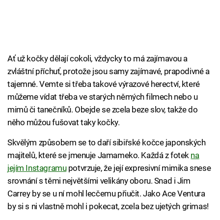
Ať už kočky dělají cokoli, vždycky to má zajímavou a
zvláštní příchuť, protože jsou samy zajímavé, prapodivné a
tajemné. Vemte si třeba takové výrazové herectví, které
můžeme vídat třeba ve starých němých filmech nebo u
mimů či tanečníků. Obejde se zcela beze slov, takže do
něho můžou fušovat taky kočky.
Skvělým způsobem se to daří sibiřské kočce japonských
majitelů, které se jmenuje Jamameko. Každá z fotek
na
jejím Instagramu
potvrzuje, že její expresivní mimika snese
srovnání s těmi největšími velikány oboru. Snad i Jim
Carrey by se u ní mohl lecčemu přiučit. Jako Ace Ventura
by si s ni vlastně mohl i pokecat, zcela bez ujetých grimas!