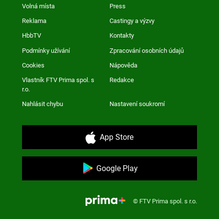
Volná místa
Press
Reklama
Castingy a výzvy
HbbTV
Kontakty
Podmínky užívání
Zpracování osobních údajů
Cookies
Nápověda
Vlastník FTV Prima spol. s
Redakce
r.o.
Nahlásit chybu
Nastavení soukromí
App Store
Google Play
© FTV Prima spol. s r.o.