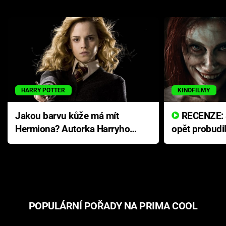
HARRY POTTER
KINOFILMY
Jakou barvu kůže má mít
RECENZE: Smrtelné zlo se
Hermiona? Autorka Harryho
opět probudi
Pottera přišla s ráznou
přichází s n
odpovědí
hororovou n
POPULÁRNÍ POŘADY NA PRIMA COOL