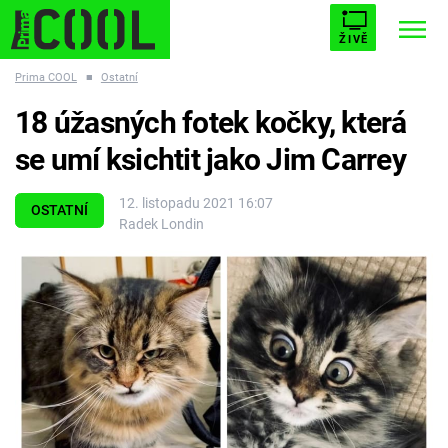
ŽIVĚ
Prima COOL
■
Ostatní
STARHOUSE
BUFFY, PŘEMOŽITELKA UPÍRŮ
Trendy:
18 úžasných fotek kočky, která
ESCAPE
PLNEJ KOTEL
AVENGERS 5
se umí ksichtit jako Jim Carrey
12. listopadu 2021 16:07
OSTATNÍ
Radek Londin
Témata
Filmy
Seriály
Hry