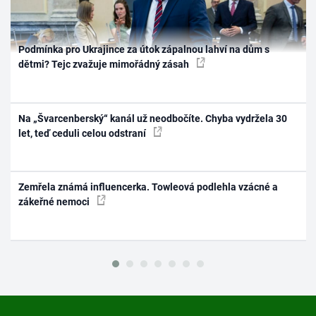
Podmínka pro Ukrajince za útok zápalnou lahví na dům s
dětmi? Tejc zvažuje mimořádný zásah
Na „Švarcenberský“ kanál už neodbočíte. Chyba vydržela 30
let, teď ceduli celou odstraní
Zemřela známá influencerka. Towleová podlehla vzácné a
zákeřné nemoci