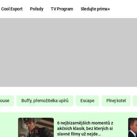
Cool Esport
Pořady
TV Program
Sledujte prima+
Hry
Zábava
MAFIA
ZÁBAVN
GALERI
GTA 6
NEJLEP
KINGDOM
KOMEDI
COME:
DELIVERANCE
CHUCK
House
Buffy, přemožitelka upírů
Escape
Plnej kotel
NORRIS
ESPORT
6 nejbizarnějších momentů z
DEADP
akčních klasik, bez kterých si
slavné filmy už nejde