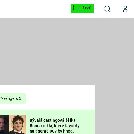
ŽIVĚ
Vyhledávání
Můj p
Prima+
É
CNN Prima NEWS
E
Prima FRESH
ŠÍ
Prima LIVING
E
Prima Ženy
Avengers 5
Prima LAJK
Bývalá castingová šéfka
OOL
Bonda řekla, které favority
Sledujte nás
na agenta 007 by hned