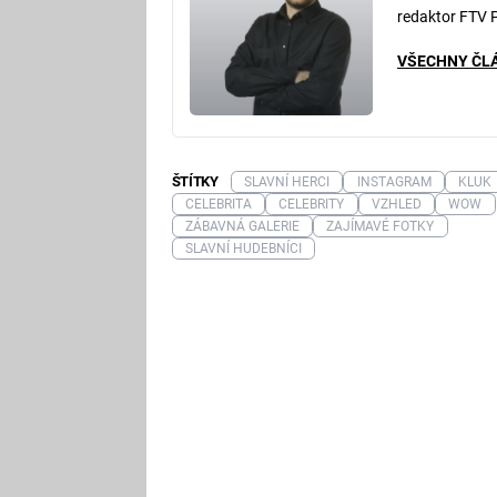
redaktor FTV 
VŠECHNY ČL
ŠTÍTKY
SLAVNÍ HERCI
INSTAGRAM
KLUK
CELEBRITA
CELEBRITY
VZHLED
WOW
ZÁBAVNÁ GALERIE
ZAJÍMAVÉ FOTKY
SLAVNÍ HUDEBNÍCI