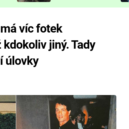
představit
 má víc fotek
 kdokoliv jiný. Tady
í úlovky