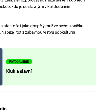
někdo, kdo je se slavnými v každodenním
ě, a přestože i jako dospělý muž ve svém koníčku
 Nabízejí totiž zábavnou vrstvu popkulturní
FOTOGALERIE
Kluk a slavní
din