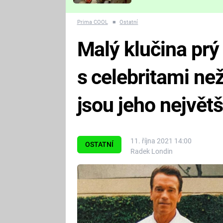
Které děsivé pecky vám
nejvíc zvednou tep?
Prima COOL
■
Ostatní
Malý klučina prý
s celebritami než
jsou jeho největš
11. října 2021 14:00
OSTATNÍ
Radek Londin