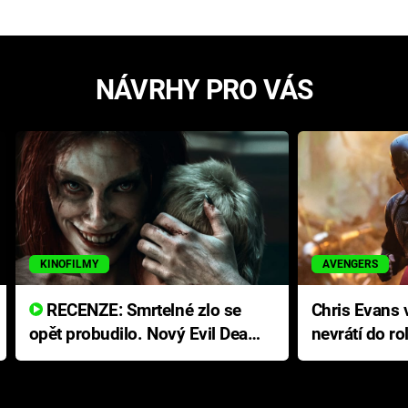
NÁVRHY PRO VÁS
KINOFILMY
AVENGERS
RECENZE: Smrtelné zlo se
Chris Evans v
opět probudilo. Nový Evil Dead
nevrátí do ro
přichází s neodolatelnou
Ameriky
hororovou nabídkou