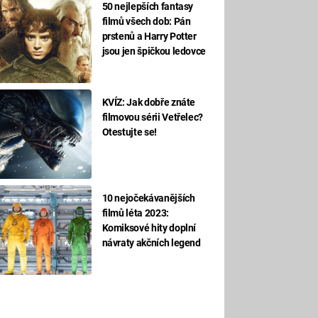
50 nejlepších fantasy
filmů všech dob: Pán
prstenů a Harry Potter
jsou jen špičkou ledovce
KVÍZ: Jak dobře znáte
filmovou sérii Vetřelec?
Otestujte se!
10 nejočekávanějších
filmů léta 2023:
Komiksové hity doplní
návraty akčních legend