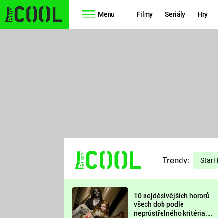
Menu
Filmy
Seriály
Hry
Seriály
Filmy
SIMPSONOVI
STAR WARS
HVĚZDNÁ
AVENGERS
BRÁNA
RYCHLE A
TEORIE
ZBĚSILE 10
Trendy:
VELKÉHO
Star
PREDÁTOR
TŘESKU
10 nejděsivějších hororů
FUTURAMA
všech dob podle
neprůstřelného kritéria.