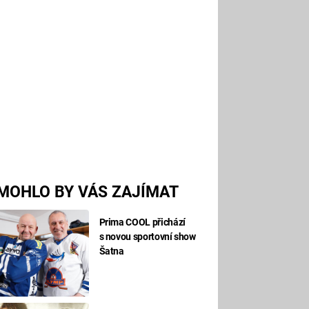
MOHLO BY VÁS ZAJÍMAT
Prima COOL přichází
s novou sportovní show
Šatna