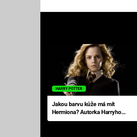
HARRY POTTER
Jakou barvu kůže má mít
Hermiona? Autorka Harryho
Pottera přišla s ráznou
odpovědí