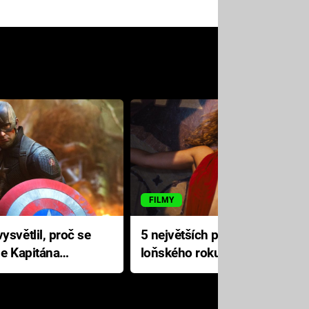
FILMY
ysvětlil, proč se
5 největších propadáků
le Kapitána
loňského roku: Disney na
jediné katastrofě prodělal 200
milionů dolarů