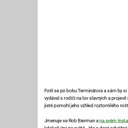
Fotil se po boku Terminátora a sám by si 
vydával s rodiči na lov slavných a proje
jistě pomohl jeho vzhled roztomilého roš
Jmenuje se Rob Bierman a
na svém Insta
kdokoli jiný na světě. Jde o dost odvážné 