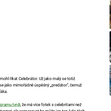
mohl říkat Celebrátor. Už jako malý se totiž
vil se jako mimořádně úspěšný „predátor“, čemuž
ťáka.
gramu tvrdí
, že má více fotek s celebritami než
tvrzení, ale rozporovat ho může jen ten, kdo těch