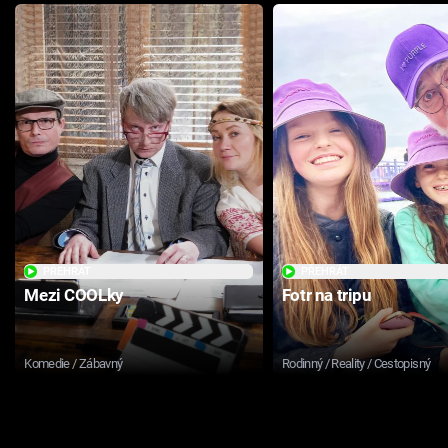
PŘEHRÁT
PŘEHRÁT
Mezi COOLky
Fotr na tripu
Komedie / Zábavný
Rodinný / Reality / Cestopisný