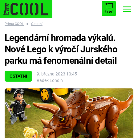
ŽIVĚ
Prima COOL
■
Ostatní
STARHOUSE
BUFFY, PŘEMOŽITELKA UPÍRŮ
Trendy:
Legendární hromada výkalů.
ESCAPE
PLNEJ KOTEL
AVENGERS 5
Nové Lego k výročí Jurského
parku má fenomenální detail
9. března 2023 10:45
OSTATNÍ
Radek Londin
Témata
Filmy
Seriály
Hry