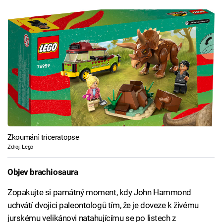
Zkoumání triceratopse​
Zdroj: Lego
Objev brachiosaura
Zopakujte si památný moment, kdy John Hammond
uchvátí dvojici paleontologů tím, že je doveze k živému
jurskému velikánovi natahujícímu se po listech z