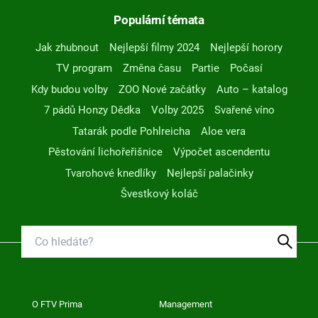
Populární témata
Jak zhubnout
Nejlepší filmy 2024
Nejlepší horory
TV program
Změna času
Partie
Počasí
Kdy budou volby
ZOO Nové začátky
Auto – katalog
7 pádů Honzy Dědka
Volby 2025
Svařené víno
Tatarák podle Pohlreicha
Aloe vera
Pěstování lichořeřišnice
Výpočet ascendentu
Tvarohové knedlíky
Nejlepší palačinky
Švestkový koláč
O FTV Prima
Management