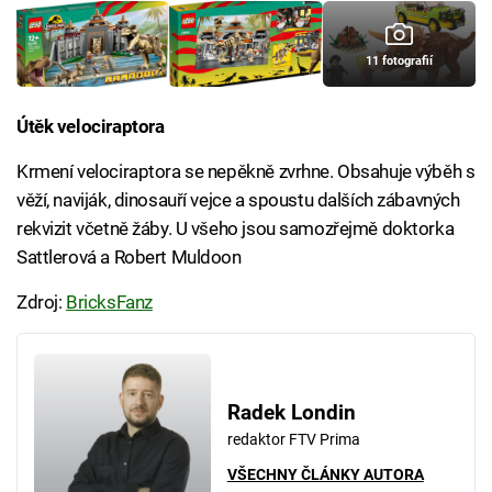
11 fotografií
Útěk velociraptora
Krmení velociraptora se nepěkně zvrhne. Obsahuje výběh s
věží, naviják, dinosauří vejce a spoustu dalších zábavných
rekvizit včetně žáby. U všeho jsou samozřejmě doktorka
Sattlerová a Robert Muldoon
Zdroj:
BricksFanz
Radek Londin
redaktor FTV Prima
VŠECHNY ČLÁNKY AUTORA