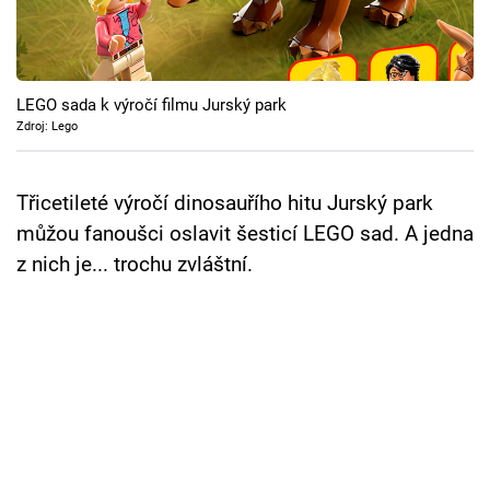
Cool Esport
Pořady
LEGO sada k výročí filmu Jurský park
TV Program
Zdroj: Lego
Sledujte prima+
Třicetileté výročí dinosauřího hitu Jurský park
můžou fanoušci oslavit šesticí LEGO sad. A jedna
Přihlášení
z nich je... trochu zvláštní.
Sledujte nás