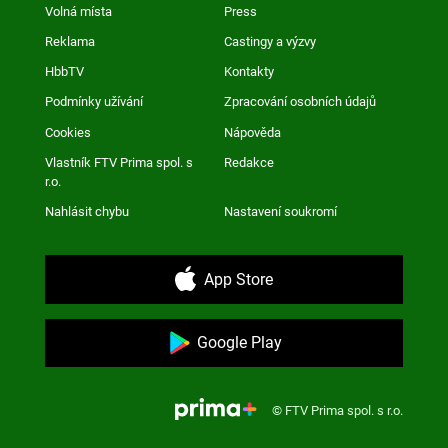
Volná místa
Press
Reklama
Castingy a výzvy
HbbTV
Kontakty
Podmínky užívání
Zpracování osobních údajů
Cookies
Nápověda
Vlastník FTV Prima spol. s
Redakce
r.o.
Nahlásit chybu
Nastavení soukromí
App Store
Google Play
© FTV Prima spol. s r.o.