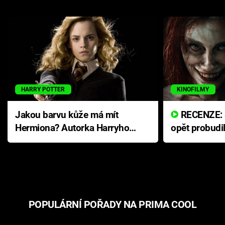
HARRY POTTER
KINOFILMY
Jakou barvu kůže má mít
RECENZE: Smrtelné zlo se
Hermiona? Autorka Harryho
opět probudi
Pottera přišla s ráznou
přichází s n
odpovědí
hororovou n
POPULÁRNÍ POŘADY NA PRIMA COOL