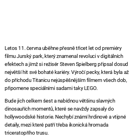
Letos 11. června uběhne přesně třicet let od premiéry
filmu Jurský park, který znamenal revoluci v digitálních
efektech a jímž si režisér Steven Spielberg připsal dosud
největší hit své bohaté kariéry. Výročí pecky, která byla až
do příchodu Titanicu nejúspěšnějším filmem všech dob,
připomene speciálními sadami taky LEGO.
Bude jich celkem šest a nabídnou většinu slavných
dinosauřích momentů, které se navždy zapsaly do
hollywoodské historie. Nechybí známí hrdinové a vtipné
detaily, mezi které patří třeba ikonická hromada
triceratopřího trusu.