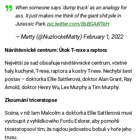
When someone says 'dump truck' as an analogy for
ass. It just makes me think of the giant shit pile in
Jurassic Park.
pic.twitter.com/BsBGAiRTeH
— Matty (@NuzlockeMatty)
February 1, 2022
Návštěvnické centrum: Útok T-rexe a raptora
Největší ze sad obsahuje návštěvnické centrum, včetně
haly, kuchyně, T-rexe, raptora a kostry T-rexe. Nechybí šest
postav – doktorka Ellie Sattlerová, doktor Alan Grant, Ray
Arnold, doktor Henry Wu, Lex Murphy a Tim Murphy.
Zkoumání triceratopse​
Scéna, v níž Iam Malcolm a doktorka Ellie Sattlerová musí
vystoupit z vyhlídkového Fordu Exlorer, aby pomohli
triceratopsovi tím, že najdou jedovatou bobuli v hoře jeho
trusu.