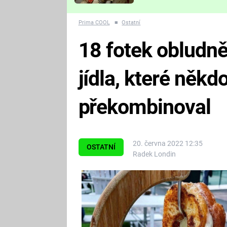
Které děsivé pecky vám
nejvíc zvednou tep?
Prima COOL
■
Ostatní
18 fotek obludn
jídla, které něk
překombinoval
20. června 2022 12:35
OSTATNÍ
Radek Londin