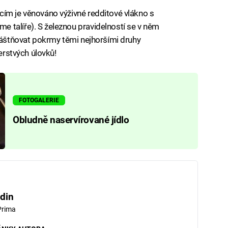
cím je věnováno výživné redditové vlákno s
e talíře). S železnou pravidelností se v něm
vláštňovat pokrmy těmi nejhoršími druhy
čerstvých úlovků!
FOTOGALERIE
Obludně naservírované jídlo
din
Prima