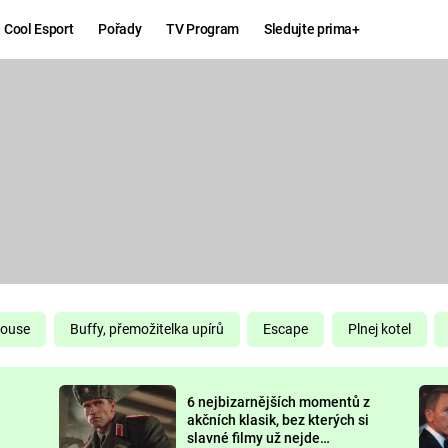
Cool Esport
Pořady
TV Program
Sledujte prima+
Hry
Zábava
MAFIA
ZÁBAVN
GALERI
GTA 6
NEJLEP
KINGDOM
KOMEDI
COME:
DELIVERANCE
CHUCK
House
Buffy, přemožitelka upírů
Escape
Plnej kotel
NORRIS
ESPORT
6 nejbizarnějších momentů z
DEADP
akčních klasik, bez kterých si
slavné filmy už nejde