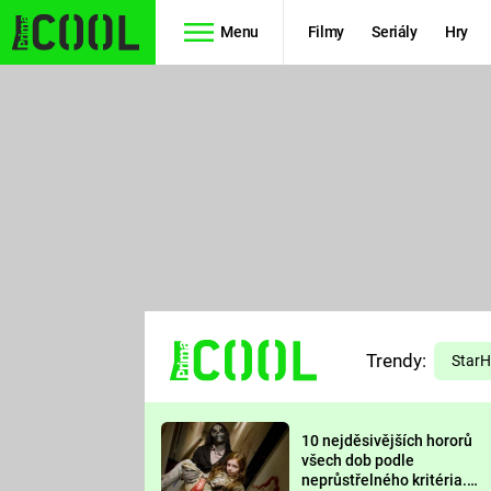
Menu
Filmy
Seriály
Hry
Seriály
Filmy
SIMPSONOVI
STAR WARS
HVĚZDNÁ
AVENGERS
BRÁNA
RYCHLE A
TEORIE
ZBĚSILE 10
Trendy:
VELKÉHO
Star
PREDÁTOR
TŘESKU
10 nejděsivějších hororů
FUTURAMA
všech dob podle
neprůstřelného kritéria.