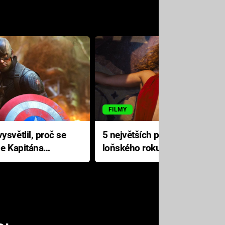
FILMY
ysvětlil, proč se
5 největších propadáků
le Kapitána
loňského roku: Disney na
jediné katastrofě prodělal 200
milionů dolarů