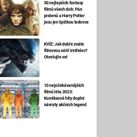
50 nejlepších fantasy
filmů všech dob: Pán
prstenů a Harry Potter
jsou jen špičkou ledovce
KVÍZ: Jak dobře znáte
filmovou sérii Vetřelec?
Otestujte se!
10 nejočekávanějších
filmů léta 2023:
Komiksové hity doplní
návraty akčních legend