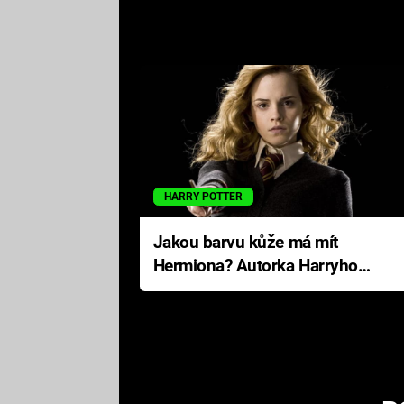
HARRY POTTER
Jakou barvu kůže má mít
Hermiona? Autorka Harryho
Pottera přišla s ráznou
odpovědí