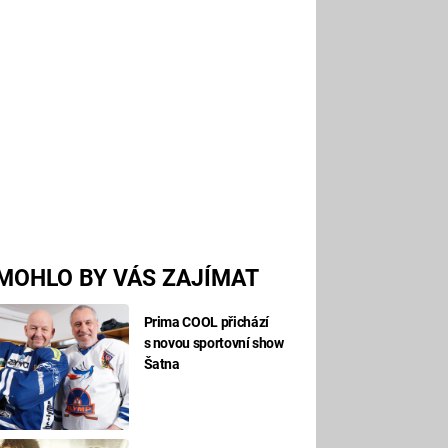
MOHLO BY VÁS ZAJÍMAT
Prima COOL přichází
s novou sportovní show
Šatna