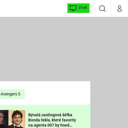
ŽIVĚ
Vyhledávání
Můj p
Prima+
É
CNN Prima NEWS
E
Prima FRESH
ŠÍ
Prima LIVING
E
Prima Ženy
Avengers 5
Prima LAJK
Bývalá castingová šéfka
OOL
Bonda řekla, které favority
Sledujte nás
na agenta 007 by hned