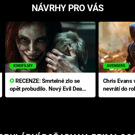
NÁVRHY PRO VÁS
KINOFILMY
AVENGERS
RECENZE: Smrtelné zlo se
Chris Evans v
opět probudilo. Nový Evil Dead
nevrátí do ro
přichází s neodolatelnou
Ameriky
hororovou nabídkou