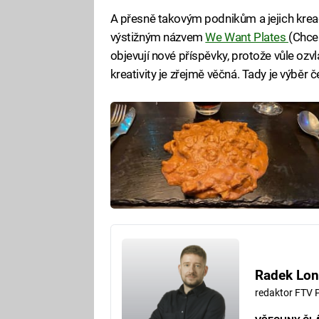
A přesně takovým podnikům a jejich krea
výstižným názvem
We Want Plates
(Chcem
objevují nové příspěvky, protože vůle oz
kreativity je zřejmě věčná. Tady je výběr 
Radek Lon
redaktor FTV 