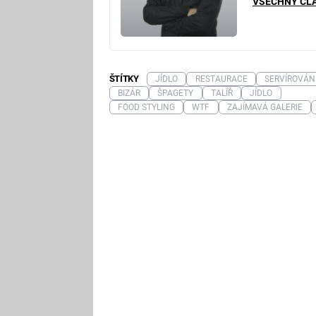
VŠECHNY ČL
ŠTÍTKY
JÍDLO
RESTAURACE
SERVÍROVÁN
BIZÁR
ŠPAGETY
TALÍŘ
JÍDLO
FOOD STYLING
WTF
ZAJÍMAVÁ GALERIE