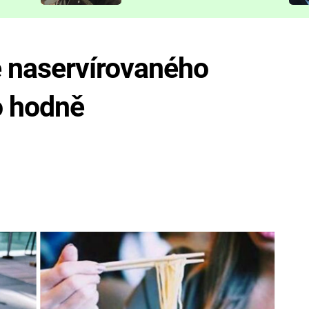
představit
ě naservírovaného
do hodně