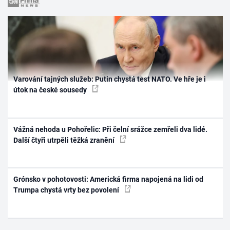
Varování tajných služeb: Putin chystá test NATO. Ve hře je i
útok na české sousedy
Vážná nehoda u Pohořelic: Při čelní srážce zemřeli dva lidé.
Další čtyři utrpěli těžká zranění
Grónsko v pohotovosti: Americká firma napojená na lidi od
Trumpa chystá vrty bez povolení