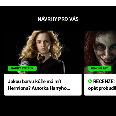
NÁVRHY PRO VÁS
HARRY POTTER
KINOFILMY
Jakou barvu kůže má mít
RECENZE: Smrtelné zlo se
Hermiona? Autorka Harryho
opět probudi
Pottera přišla s ráznou
přichází s n
odpovědí
hororovou n