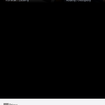
Komedie / Zábavný
Rodinný / Cestopisný