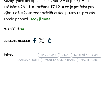
Každý týden čekají na deset z vás 2 vstupenky. Hrát
začínáme 26.11. a končíme 17.12. A co je potřeba pro
výhru udělat? Jen zodpovědět otázku, kterou si pro vás
Tomio připravil.
Tady ji máte
!
Herní řád
zde
.
SDÍLEJTE ČLÁNEK
ŠTÍTKY
BANKOMAT
KINO
MOBILNÍ APLIKACE
BANKOVNÍ ÚČET
MONETA MONEY BANK
MASTERCARD