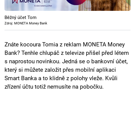
Cool Esport
Běžný účet Tom
Pořady
Zdroj: MONETA Money Bank
TV Program
Znáte kocoura Tomia z reklam MONETA Money
Sledujte prima+
Bank? Tenhle chlupáč z televize přišel před létem
s naprostou novinkou. Jedná se o bankovní účet,
Přihlášení
který si můžete založit přes mobilní aplikaci
Smart Banka a to klidně z polohy vleže. Kvůli
zřízení účtu totiž nemusíte na pobočku.
Sledujte nás