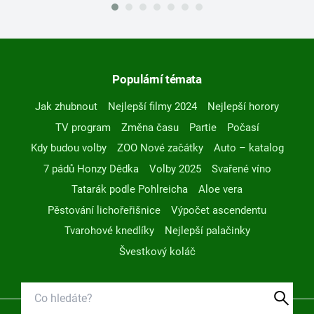
Populární témata
Jak zhubnout
Nejlepší filmy 2024
Nejlepší horory
TV program
Změna času
Partie
Počasí
Kdy budou volby
ZOO Nové začátky
Auto – katalog
7 pádů Honzy Dědka
Volby 2025
Svařené víno
Tatarák podle Pohlreicha
Aloe vera
Pěstování lichořeřišnice
Výpočet ascendentu
Tvarohové knedlíky
Nejlepší palačinky
Švestkový koláč