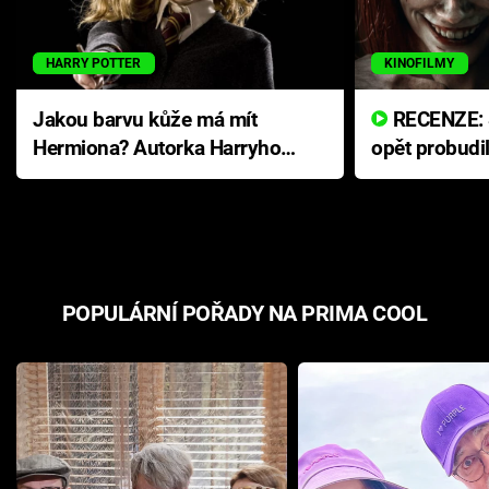
HARRY POTTER
KINOFILMY
Jakou barvu kůže má mít
RECENZE: Smrtelné zlo se
Hermiona? Autorka Harryho
opět probudi
Pottera přišla s ráznou
přichází s n
odpovědí
hororovou n
POPULÁRNÍ POŘADY NA PRIMA COOL