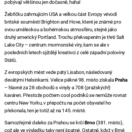
pobývají většinou jen dočasně, haha!
Žebříčku zahrnujícím USA a velkou část Evropy vévodí
britské souměstí Brighton and Hove, které je známé pro
svou uměleckou a bohémskou atmosféru, stejně jako
druhý americký Portland. Trochu překvapením je třetí Salt
Lake City – centrum mormonské víry, kam se ale v
posledních letech sjíždějí kreativci z celé západní poloviny
Států.
Z evropských měst vede pátý Lisabon, následovaný
devátými Helsinkami. Velice pěkné 98. místo získala
Praha
– hlavně za 28 obchodů s vinyly a 708 (pražských!)
kaváren. Přestože počtem cool podníků se nemůže rovnat
centru New Yorku, v přepočtu na počet obyvatel ho
překonala, ten je totiž až na 145. místě.
Samozřejmě daleko za Prahou se krčí
Brno
(381. místo),
což ale ve výsledku taky není špatné. Ostatně, když v Brně