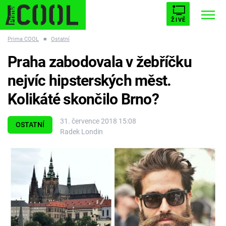
ŽIVĚ
Prima COOL
■
Ostatní
STARHOUSE
BUFFY, PŘEMOŽITELKA UPÍRŮ
Trendy:
Praha zabodovala v žebříčku
ESCAPE
PLNEJ KOTEL
AVENGERS 5
nejvíc hipsterských měst.
Kolikáté skončilo Brno?
31. července 2018 15:08
OSTATNÍ
Radek Londin
Témata
Filmy
Seriály
Hry