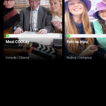
PŘEHRÁT
PŘEHRÁT
Mezi COOLky
Fotr na tripu
Komedie / Zábavný
Rodinný / Cestopisný