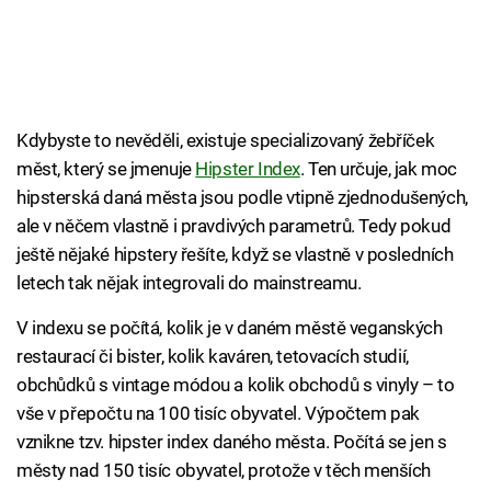
Kdybyste to nevěděli, existuje specializovaný žebříček
měst, který se jmenuje
Hipster Index
. Ten určuje, jak moc
hipsterská daná města jsou podle vtipně zjednodušených,
ale v něčem vlastně i pravdivých parametrů. Tedy pokud
ještě nějaké hipstery řešíte, když se vlastně v posledních
letech tak nějak integrovali do mainstreamu.
V indexu se počítá, kolik je v daném městě veganských
restaurací či bister, kolik kaváren, tetovacích studií,
obchůdků s vintage módou a kolik obchodů s vinyly – to
vše v přepočtu na 100 tisíc obyvatel. Výpočtem pak
vznikne tzv. hipster index daného města. Počítá se jen s
městy nad 150 tisíc obyvatel, protože v těch menších