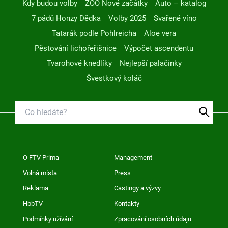
Kdy budou volby
ZOO Nové začátky
Auto – katalog
7 pádů Honzy Dědka
Volby 2025
Svařené víno
Tatarák podle Pohlreicha
Aloe vera
Pěstování lichořeřišnice
Výpočet ascendentu
Tvarohové knedlíky
Nejlepší palačinky
Švestkový koláč
O FTV Prima
Management
Volná místa
Press
Reklama
Castingy a výzvy
HbbTV
Kontakty
Podmínky užívání
Zpracování osobních údajů