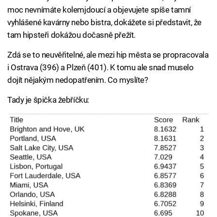
moc nevnímáte kolemjdoucí a objevujete spíše tamní
vyhlášené kavárny nebo bistra, dokážete si představit, že
tam hipsteři dokážou dočasně přežít.
Zdá se to neuvěřitelné, ale mezi hip města se propracovala
i Ostrava (396) a Plzeň (401). K tomu ale snad muselo
dojít nějakým nedopatřením. Co myslíte?
Tady je špička žebříčku: