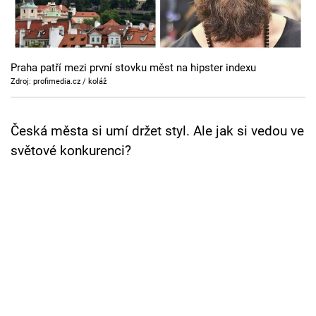
Cool Esport
Pořady
Praha patří mezi první stovku měst na hipster indexu
TV Program
Zdroj: profimedia.cz / koláž
Sledujte prima+
Česká města si umí držet styl. Ale jak si vedou ve
světové konkurenci?
Přihlášení
Sledujte nás