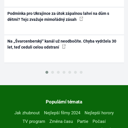
Podmínka pro Ukrajince za útok zápalnou lahví na dům s
dětmi? Tejc zvažuje mimořádný zásah
Na „Švarcenberský“ kanál už neodbočíte. Chyba vydržela 30
let, teď ceduli celou odstraní
Populární témata
Jak zhubnout
Nejlepší filmy 2024
Nejlepší horory
TV program
Změna času
Partie
Počasí