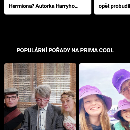
Hermiona? Autorka Harryho
opět probudi
Pottera přišla s ráznou
přichází s n
odpovědí
hororovou n
POPULÁRNÍ POŘADY NA PRIMA COOL