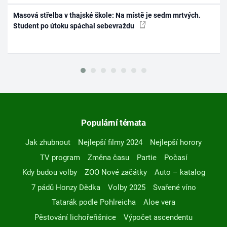
Masová střelba v thajské škole: Na místě je sedm mrtvých.
Student po útoku spáchal sebevraždu
Populární témata
Jak zhubnout
Nejlepší filmy 2024
Nejlepší horory
TV program
Změna času
Partie
Počasí
Kdy budou volby
ZOO Nové začátky
Auto – katalog
7 pádů Honzy Dědka
Volby 2025
Svařené víno
Tatarák podle Pohlreicha
Aloe vera
Pěstování lichořeřišnice
Výpočet ascendentu