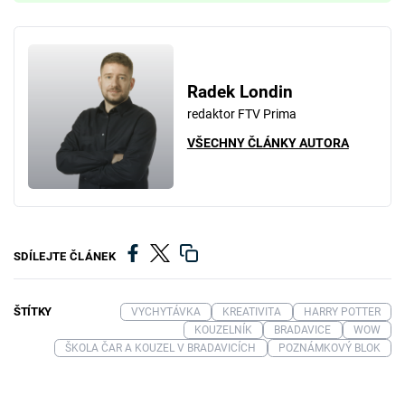
Radek Londin
redaktor FTV Prima
VŠECHNY ČLÁNKY AUTORA
SDÍLEJTE ČLÁNEK
ŠTÍTKY
VYCHYTÁVKA
KREATIVITA
HARRY POTTER
KOUZELNÍK
BRADAVICE
WOW
ŠKOLA ČAR A KOUZEL V BRADAVICÍCH
POZNÁMKOVÝ BLOK