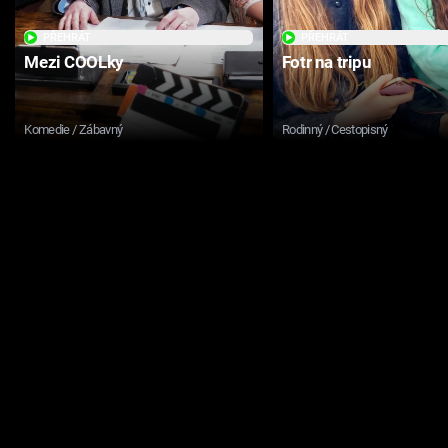
PŘEHRÁT
PŘEHRÁT
Mezi COOLky
Fotr na tripu
Komedie / Zábavný
Rodinný / Cestopisný