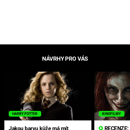
NÁVRHY PRO VÁS
HARRY POTTER
KINOFILMY
Jakou barvu kůže má mít
RECENZE: Smrtelné zlo se