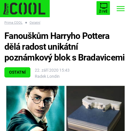
ŽIVĚ
Prima COOL
■
Ostatní
STARHOUSE
BUFFY, PŘEMOŽITELKA UPÍRŮ
Trendy:
Fanouškům Harryho Pottera
ESCAPE
PLNEJ KOTEL
AVENGERS 5
dělá radost unikátní
poznámkový blok s Bradavicemi
22. září 2020 15:43
OSTATNÍ
Radek Londin
Témata
Filmy
Seriály
Hry