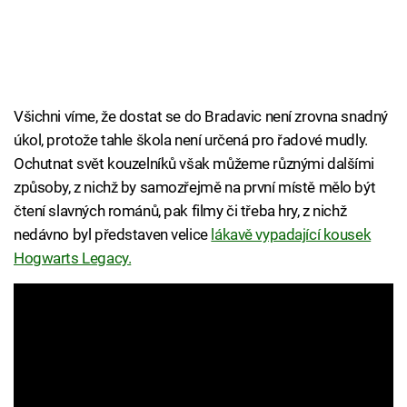
Všichni víme, že dostat se do Bradavic není zrovna snadný
úkol, protože tahle škola není určená pro řadové mudly.
Ochutnat svět kouzelníků však můžeme různými dalšími
způsoby, z nichž by samozřejmě na první místě mělo být
čtení slavných románů, pak filmy či třeba hry, z nichž
nedávno byl představen velice
lákavě vypadající kousek
Hogwarts Legacy.