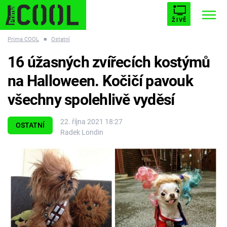
ŽIVĚ
Prima COOL
■
Ostatní
STARHOUSE
BUFFY, PŘEMOŽITELKA UPÍRŮ
Trendy:
16 úžasných zvířecích kostýmů
ESCAPE
PLNEJ KOTEL
AVENGERS 5
na Halloween. Kočičí pavouk
všechny spolehlivě vyděsí
22. října 2021 18:27
OSTATNÍ
Radek Londin
Témata
Filmy
Seriály
Hry