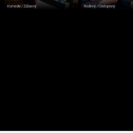
Komedie / Zábavný
Rodinný / Cestopisný