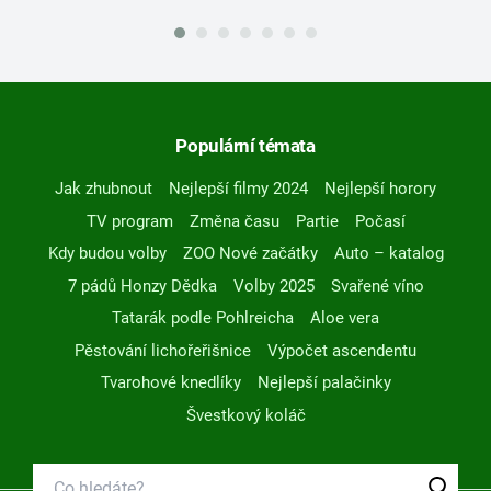
Populární témata
Jak zhubnout
Nejlepší filmy 2024
Nejlepší horory
TV program
Změna času
Partie
Počasí
Kdy budou volby
ZOO Nové začátky
Auto – katalog
7 pádů Honzy Dědka
Volby 2025
Svařené víno
Tatarák podle Pohlreicha
Aloe vera
Pěstování lichořeřišnice
Výpočet ascendentu
Tvarohové knedlíky
Nejlepší palačinky
Švestkový koláč