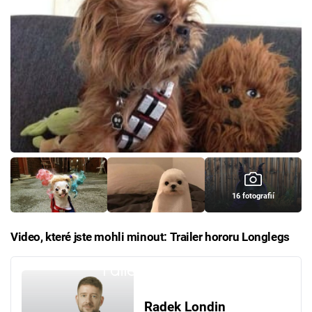
16 fotografií
Video, které jste mohli minout: Trailer hororu Longlegs
Failed to fetch
Radek Londin