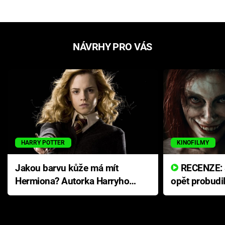
NÁVRHY PRO VÁS
HARRY POTTER
KINOFILMY
Jakou barvu kůže má mít
RECENZE: Smrtelné zlo se
Hermiona? Autorka Harryho
opět probudi
Pottera přišla s ráznou
přichází s n
odpovědí
hororovou n