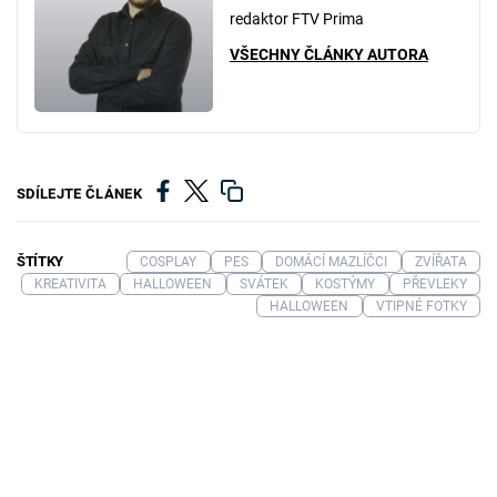
redaktor FTV Prima
VŠECHNY ČLÁNKY AUTORA
SDÍLEJTE ČLÁNEK
ŠTÍTKY
COSPLAY
PES
DOMÁCÍ MAZLÍČCI
ZVÍŘATA
KREATIVITA
HALLOWEEN
SVÁTEK
KOSTÝMY
PŘEVLEKY
HALLOWEEN
VTIPNÉ FOTKY