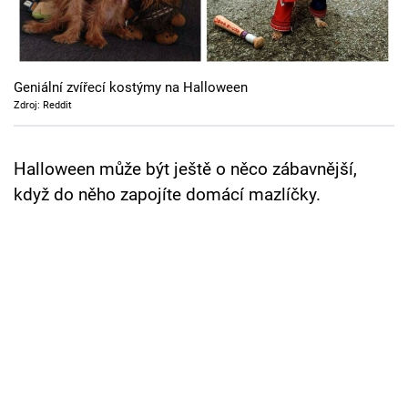
Cool Esport
Pořady
Geniální zvířecí kostýmy na Halloween
TV Program
Zdroj: Reddit
Sledujte prima+
Halloween může být ještě o něco zábavnější,
když do něho zapojíte domácí mazlíčky.
Přihlášení
Sledujte nás