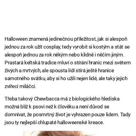
Halloween znamená jedinečnou příležitost, jak si alespoň
jednou za rok užít cosplay, tedy vyrobit si kostým a stát se
alespoň jednou za rok někým nebo klidně i něčím jiným.
Prastará keltská tradice mluví o stírání hranic mezi světem
živých a mrtvých, ale spousta lidí stírá ještě hranice
samotného svátku, aby si ho užili nejen lidé, ale taky jejich
zvířecí miláčci.
Třeba takový Chewbacca má z biologického hlediska
možná blíž k psovi než k člověku a není důvod se
domnívat, že posmrtný život je vyhrazen pouze lidem. Tady
jsou ty nejlepší chlupaté halloweenské kreace.