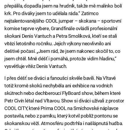
přepálila, dopadla jsem na hrudník, takže mě malinko bolí
krk. Pro diváky jsem to udělala ráda.“ Zatímco
nejtalentovanějšího COOL jumper – skokana – sportovní
komise teprve vybere, Grandfinále ovládli profesionální
skokani Denis Vantuch a Petra Smolíková, kteří se stali
vítězi letošního ročníku. Jejich výkony neovlivnilo ani
deštivé počasí. „Jsem rád, že jsem nakonec skočil to, co
jsem chtěl. Mně déšť i pomáhá, protože vidím hladinu,“
vysvětluje vítěz Denis Vantuch.
I přes déšť se diváci a fanoušci skvěle bavili. Na Vltavě
totiž kromě skoků nechyběla ani exhibice na vodních
skútrech nebo dechberoucí FlyBoard show, během které
Petr Civín létal nad Vltavou. Show si diváci užívali z prostor
COOL CITY, které Prima COOL na Smíchovské náplavce
postavila, nebo z parníku, který kotvil poblíž pontonu se
skokanskou věží. Atmosféru podtrhla i našlápnutá hudba.