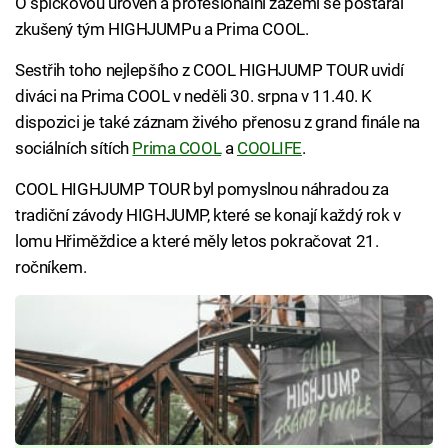
O špičkovou úroveň a profesionální zázemí se postaral
zkušený tým HIGHJUMPu a Prima COOL.
Sestřih toho nejlepšího z COOL HIGHJUMP TOUR uvidí
diváci na Prima COOL v neděli 30. srpna v 11.40. K
dispozici je také záznam živého přenosu z grand finále na
sociálních sítích
Prima COOL
a
COOLIFE
.
COOL HIGHJUMP TOUR byl pomyslnou náhradou za
tradiční závody HIGHJUMP, které se konají každý rok v
lomu Hřiměždice a které měly letos pokračovat 21.
ročníkem.