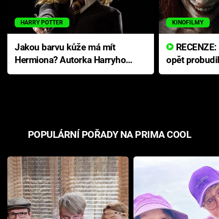
HARRY POTTER
KINOFILMY
Jakou barvu kůže má mít
RECENZE: Smrtelné zlo se
Hermiona? Autorka Harryho
opět probudi
Pottera přišla s ráznou
přichází s n
odpovědí
hororovou n
POPULÁRNÍ POŘADY NA PRIMA COOL