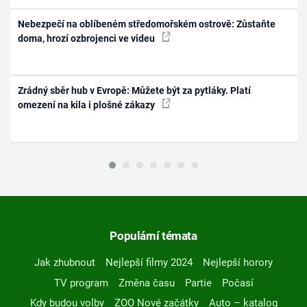
Nebezpečí na oblíbeném středomořském ostrově: Zůstaňte
doma, hrozí ozbrojenci ve videu
Zrádný sběr hub v Evropě: Můžete být za pytláky. Platí
omezení na kila i plošné zákazy
Populární témata
Jak zhubnout
Nejlepší filmy 2024
Nejlepší horory
TV program
Změna času
Partie
Počasí
Kdy budou volby
ZOO Nové začátky
Auto – katalog