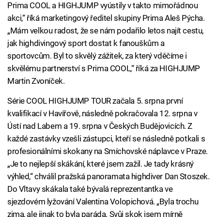
Prima COOL a HIGHJUMP vyústily v takto mimořádnou
akci,“ říká marketingový ředitel skupiny Prima Aleš Pýcha.
„Mám velkou radost, že se nám podařilo letos najít cestu,
jak highdivingový sport dostat k fanouškům a
sportovcům. Byl to skvělý zážitek, za který vděčíme i
skvělému partnerství s Prima COOL,“ říká za HIGHJUMP
Martin Zvoníček.
Série COOL HIGHJUMP TOUR začala 5. srpna první
kvalifikací v Havířově, následně pokračovala 12. srpna v
Ústí nad Labem a 19. srpna v Českých Budějovicích. Z
každé zastávky vzešli zástupci, kteří se následně potkali s
profesionálními skokany na Smíchovské náplavce v Praze.
„Je to nejlepší skákání, které jsem zažil. Je tady krásný
výhled,“ chválil pražská panoramata highdiver Dan Stoszek.
Do Vltavy skákala také bývalá reprezentantka ve
sjezdovém lyžování Valentina Volopichová. „Byla trochu
zima, ale jinak to byla paráda. Svůj skok jsem mírně