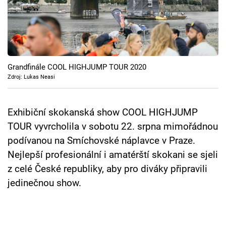
Cool Esport
Pořady
TV Program
Grandfinále COOL HIGHJUMP TOUR 2020
Zdroj: Lukas Neasi
Sledujte prima+
Exhibiční skokanská show COOL HIGHJUMP
Přihlášení
TOUR vyvrcholila v sobotu 22. srpna mimořádnou
podívanou na Smíchovské náplavce v Praze.
Sledujte nás
Nejlepší profesionální i amatérští skokani se sjeli
z celé České republiky, aby pro diváky připravili
jedinečnou show.