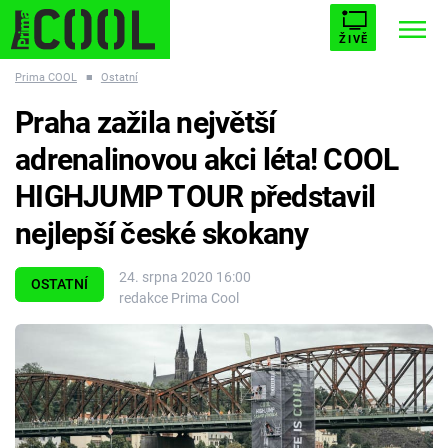
ŽIVĚ
Prima COOL
■
Ostatní
STARHOUSE
BUFFY, PŘEMOŽITELKA UPÍRŮ
Trendy:
Praha zažila největší
ESCAPE
PLNEJ KOTEL
AVENGERS 5
adrenalinovou akci léta! COOL
HIGHJUMP TOUR představil
nejlepší české skokany
Témata
24. srpna 2020 16:00
OSTATNÍ
redakce Prima Cool
Filmy
Seriály
Hry