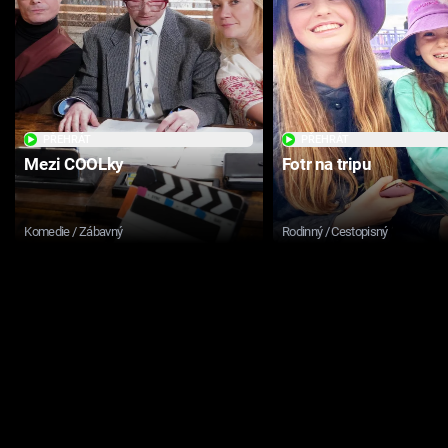
PŘEHRÁT
PŘEHRÁT
Mezi COOLky
Fotr na tripu
Komedie / Zábavný
Rodinný / Cestopisný