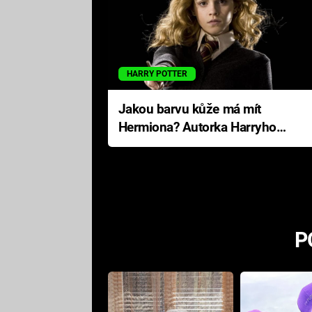
HARRY POTTER
Jakou barvu kůže má mít
Hermiona? Autorka Harryho
Pottera přišla s ráznou
odpovědí
P