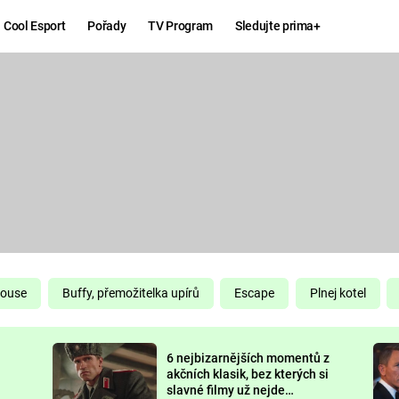
Cool Esport
Pořady
TV Program
Sledujte prima+
Hry
Zábava
MAFIA
ZÁBAVN
GALERI
GTA 6
NEJLEP
KINGDOM
KOMEDI
COME:
DELIVERANCE
CHUCK
House
Buffy, přemožitelka upírů
Escape
Plnej kotel
NORRIS
ESPORT
6 nejbizarnějších momentů z
DEADP
akčních klasik, bez kterých si
slavné filmy už nejde