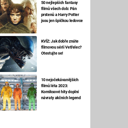
50 nejlepších fantasy
filmů všech dob: Pán
prstenů a Harry Potter
jsou jen špičkou ledovce
KVÍZ: Jak dobře znáte
filmovou sérii Vetřelec?
Otestujte se!
10 nejočekávanějších
filmů léta 2023:
Komiksové hity doplní
návraty akčních legend