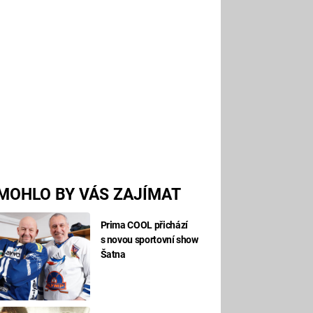
MOHLO BY VÁS ZAJÍMAT
Prima COOL přichází
s novou sportovní show
Šatna