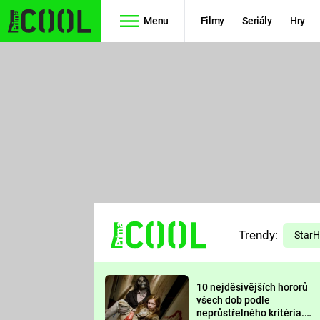
Menu
Filmy
Seriály
Hry
Seriály
Filmy
SIMPSONOVI
STAR WARS
HVĚZDNÁ
AVENGERS
BRÁNA
RYCHLE A
TEORIE
ZBĚSILE 10
Trendy:
VELKÉHO
Star
PREDÁTOR
TŘESKU
10 nejděsivějších hororů
FUTURAMA
všech dob podle
neprůstřelného kritéria.