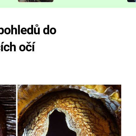
představit
 pohledů do
ích očí