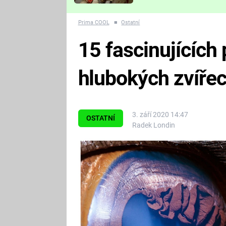
Které děsivé pecky vám
nejvíc zvednou tep?
Prima COOL
■
Ostatní
15 fascinujících
hlubokých zvířec
3. září 2020 14:47
OSTATNÍ
Radek Londin