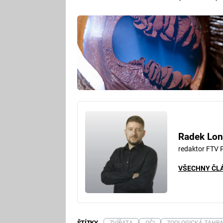
Radek Lon
redaktor FTV 
VŠECHNY ČL
ŠTÍTKY
ZVÍŘATA
OČI
ZOOLOGICKÁ ZAHR