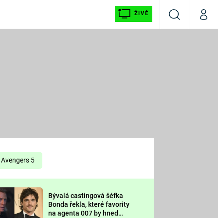
ŽIVĚ
Vyhledávání
Můj p
Prima+
É
CNN Prima NEWS
E
Prima FRESH
ŠÍ
Prima LIVING
E
Prima Ženy
Avengers 5
Prima LAJK
Bývalá castingová šéfka
OOL
Bonda řekla, které favority
Sledujte nás
na agenta 007 by hned