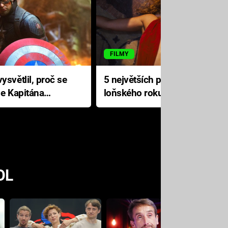
FILMY
ysvětlil, proč se
5 největších propadáků
le Kapitána
loňského roku: Disney na
jediné katastrofě prodělal 200
milionů dolarů
OL