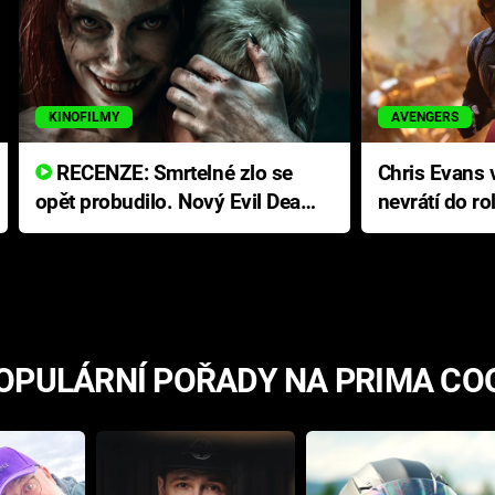
KINOFILMY
AVENGERS
RECENZE: Smrtelné zlo se
Chris Evans v
opět probudilo. Nový Evil Dead
nevrátí do ro
přichází s neodolatelnou
Ameriky
hororovou nabídkou
OPULÁRNÍ POŘADY NA PRIMA CO