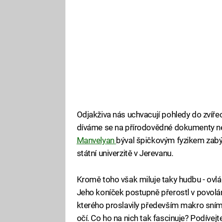
Odjakživa nás uchvacují pohledy do zvíře
díváme se na přírodovědné dokumenty ne
Manvelyan
býval špičkovým fyzikem zabý
státní univerzitě v Jerevanu.
Kromě toho však miluje taky hudbu - ovlád
Jeho koníček postupně přerostl v povolán
kterého proslavily především makro sním
očí. Co ho na nich tak fascinuje? Podívejt