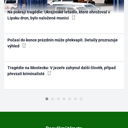
Na pokraji tragédie: Ukrajinské letadlo, které ohrožoval v
Lipsku dron, bylo naložené municí
Počasí do konce prázdnin může překvapit. Detaily prozrazuje
výhled
Tragédie na Mostecku: V jezeře zahynul další člověk, případ
převzali kriminalisté