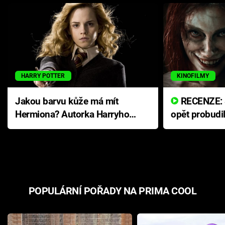
HARRY POTTER
KINOFILMY
Jakou barvu kůže má mít
RECENZE: Smrtelné zlo se
Hermiona? Autorka Harryho
opět probudi
Pottera přišla s ráznou
přichází s n
odpovědí
hororovou n
POPULÁRNÍ POŘADY NA PRIMA COOL