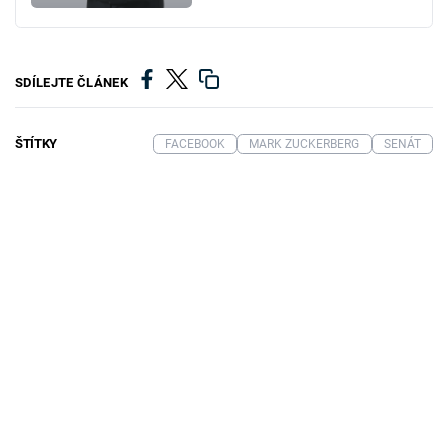
SDÍLEJTE ČLÁNEK
ŠTÍTKY
FACEBOOK
MARK ZUCKERBERG
SENÁT