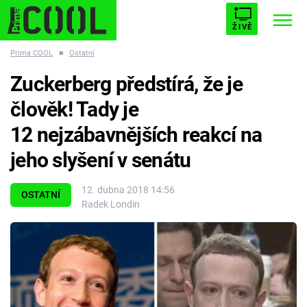
ŽIVĚ
Prima COOL
■
Ostatní
STARHOUSE
BUFFY, PŘEMOŽITELKA UPÍRŮ
Trendy:
Zuckerberg předstírá, že je
ESCAPE
PLNEJ KOTEL
AVENGERS 5
člověk! Tady je
12 nejzábavnějších reakcí na
jeho slyšení v senátu
Témata
12. dubna 2018 14:56
OSTATNÍ
Radek Londin
Filmy
Seriály
Hry