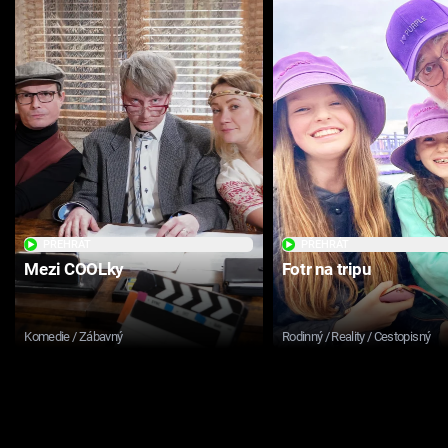
PŘEHRÁT
PŘEHRÁT
Mezi COOLky
Fotr na tripu
Komedie / Zábavný
Rodinný / Reality / Cestopisný