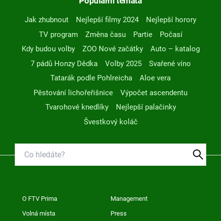
Populární témata
Jak zhubnout
Nejlepší filmy 2024
Nejlepší horory
TV program
Změna času
Partie
Počasí
Kdy budou volby
ZOO Nové začátky
Auto – katalog
7 pádů Honzy Dědka
Volby 2025
Svařené víno
Tatarák podle Pohlreicha
Aloe vera
Pěstování lichořeřišnice
Výpočet ascendentu
Tvarohové knedlíky
Nejlepší palačinky
Švestkový koláč
O FTV Prima
Management
Volná místa
Press