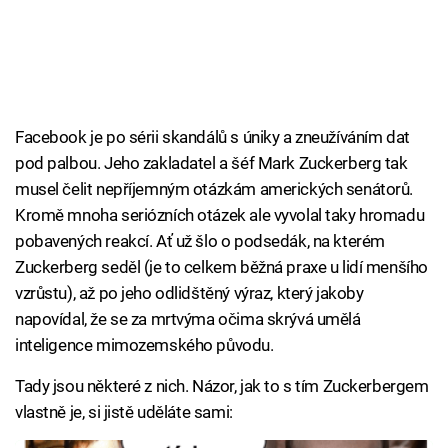
Facebook je po sérii skandálů s úniky a zneužíváním dat
pod palbou. Jeho zakladatel a šéf Mark Zuckerberg tak
musel čelit nepříjemným otázkám amerických senátorů.
Kromě mnoha seriózních otázek ale vyvolal taky hromadu
pobavených reakcí. Ať už šlo o podsedák, na kterém
Zuckerberg seděl (je to celkem běžná praxe u lidí menšího
vzrůstu), až po jeho odlidštěný výraz, který jakoby
napovídal, že se za mrtvýma očima skrývá umělá
inteligence mimozemského původu.
Tady jsou některé z nich. Názor, jak to s tím Zuckerbergem
vlastně je, si jistě uděláte sami: