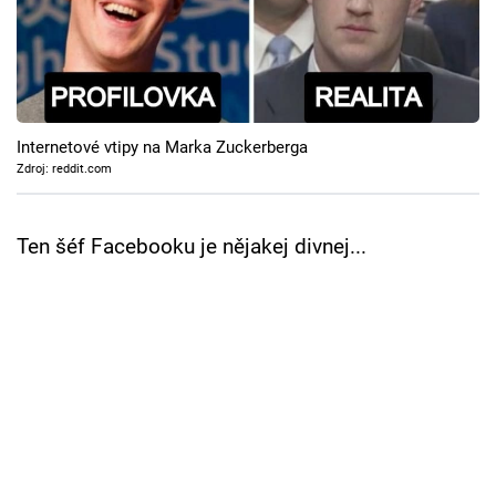
Cool Esport
Pořady
TV Program
Internetové vtipy na Marka Zuckerberga
Zdroj: reddit.com
Sledujte prima+
Ten šéf Facebooku je nějakej divnej...
Přihlášení
Sledujte nás