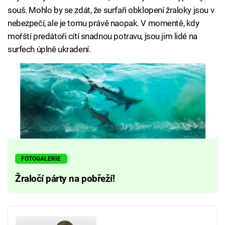
souš. Mohlo by se zdát, že surfaři obklopení žraloky jsou v
nebezpečí, ale je tomu právě naopak. V momentě, kdy
mořští predátoři cítí snadnou potravu, jsou jim lidé na
surfech úplně ukradení.
FOTOGALERIE
Žraločí párty na pobřeží!