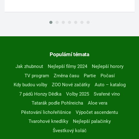
Populární témata
Jak zhubnout
Nejlepší filmy 2024
Nejlepší horory
TV program
Změna času
Partie
Počasí
Kdy budou volby
ZOO Nové začátky
Auto – katalog
7 pádů Honzy Dědka
Volby 2025
Svařené víno
Tatarák podle Pohlreicha
Aloe vera
Pěstování lichořeřišnice
Výpočet ascendentu
Tvarohové knedlíky
Nejlepší palačinky
Švestkový koláč