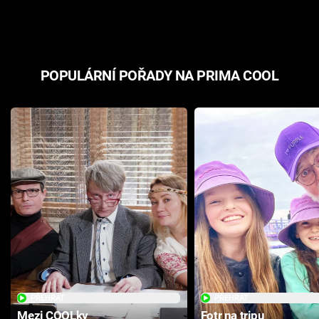
odpovědí
hororovou n
POPULÁRNÍ POŘADY NA PRIMA COOL
PŘEHRÁT
PŘEHRÁT
Mezi COOLky
Fotr na tripu