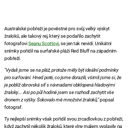
Australské pobřeží je pověstné pro svůj velký výskyt
žraloků, ale takový rej, který se podařilo zachytit
fotografovi
Seanu Scottovi
, se jen tak nevidí. Unikátní
snímky pořídil na surfařské pláži Red Bluff na západním
pobřeží.
"Vydali jsme se na pláž, protože měly být ideální podmínky
pro surfování. Hned poté, co jsme dorazili, všimli jsme si, že
je poblíž obrovská síť s návnadami obklopená hladovými
žraloky.... Asi po půl hodině jsem se rozhodl zachytit vše
dronem z výšky. Šokovalo mě množství žraloků,"
popsal
fotograf.
Ty nejlepší snímky však pořidil svou zrcadlovkou z pobřeží,
když zachytil několik žraloků, které vlny málem vyplavily na