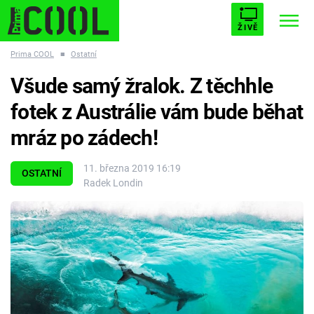
ŽIVĚ
Prima COOL
■
Ostatní
STARHOUSE
BUFFY, PŘEMOŽITELKA UPÍRŮ
Trendy:
Všude samý žralok. Z těchhle
ESCAPE
PLNEJ KOTEL
AVENGERS 5
fotek z Austrálie vám bude běhat
mráz po zádech!
11. března 2019 16:19
OSTATNÍ
Radek Londin
Témata
Filmy
Seriály
Hry