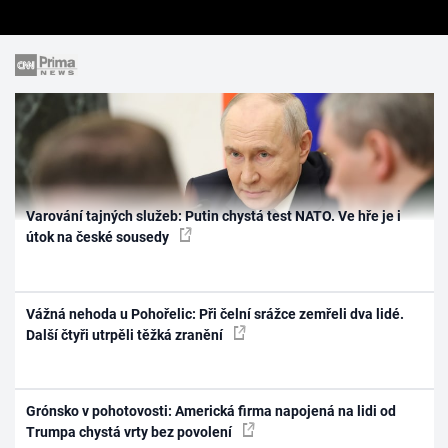
Varování tajných služeb: Putin chystá test NATO. Ve hře je i
útok na české sousedy
Vážná nehoda u Pohořelic: Při čelní srážce zemřeli dva lidé.
Další čtyři utrpěli těžká zranění
Grónsko v pohotovosti: Americká firma napojená na lidi od
Trumpa chystá vrty bez povolení