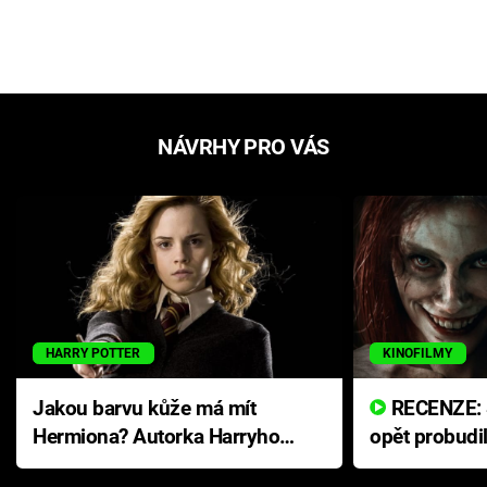
NÁVRHY PRO VÁS
HARRY POTTER
KINOFILMY
Jakou barvu kůže má mít
RECENZE: Smrtelné zlo se
Hermiona? Autorka Harryho
opět probudi
Pottera přišla s ráznou
přichází s n