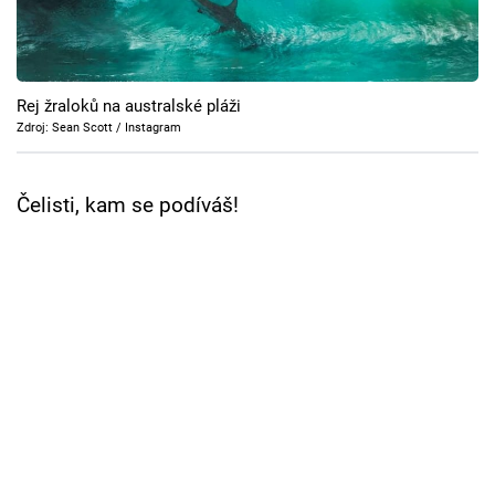
Cool Esport
Pořady
Rej žraloků na australské pláži
TV Program
Zdroj: Sean Scott / Instagram
Sledujte prima+
Čelisti, kam se podíváš!
Přihlášení
Sledujte nás