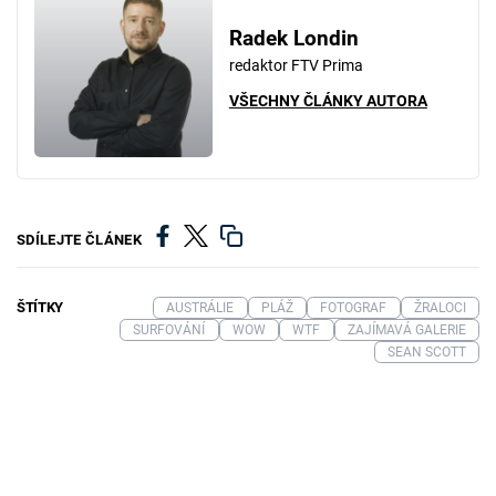
Radek Londin
redaktor FTV Prima
VŠECHNY ČLÁNKY AUTORA
SDÍLEJTE ČLÁNEK
ŠTÍTKY
AUSTRÁLIE
PLÁŽ
FOTOGRAF
ŽRALOCI
SURFOVÁNÍ
WOW
WTF
ZAJÍMAVÁ GALERIE
SEAN SCOTT