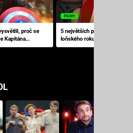
FILMY
ysvětlil, proč se
5 největších propadáků
le Kapitána
loňského roku: Disney na
jediné katastrofě prodělal 200
milionů dolarů
OL