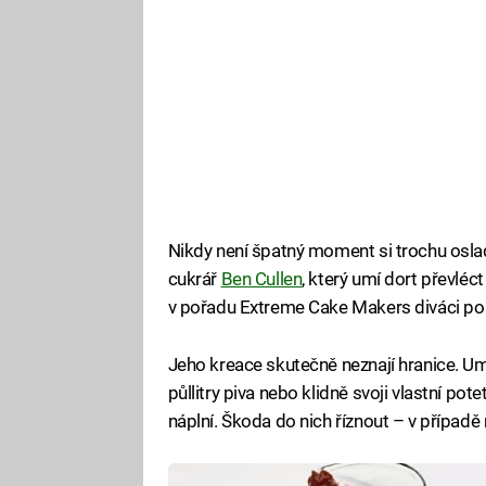
Nikdy není špatný moment si trochu osladit
cukrář
Ben Cullen
, který umí dort převléc
v pořadu Extreme Cake Makers diváci po
Jeho kreace skutečně neznají hranice. Um
půllitry piva nebo klidně svoji vlastní p
náplní. Škoda do nich říznout – v případě