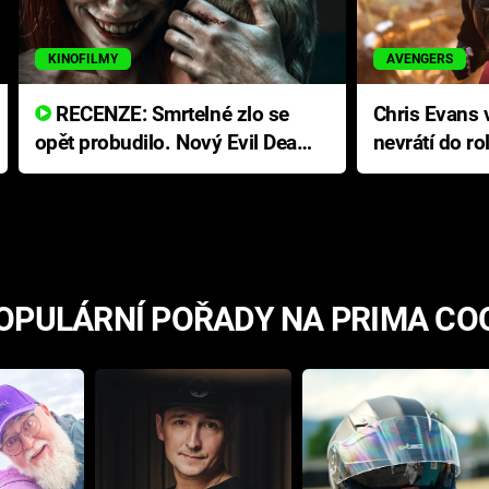
KINOFILMY
AVENGERS
RECENZE: Smrtelné zlo se
Chris Evans v
opět probudilo. Nový Evil Dead
nevrátí do ro
přichází s neodolatelnou
Ameriky
hororovou nabídkou
OPULÁRNÍ POŘADY NA PRIMA CO