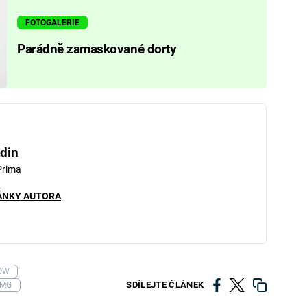
FOTOGALERIE
Parádně zamaskované dorty
din
Prima
ÁNKY AUTORA
OW
SDÍLEJTE ČLÁNEK
MG