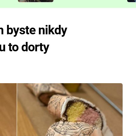
představit
h byste nikdy
u to dorty