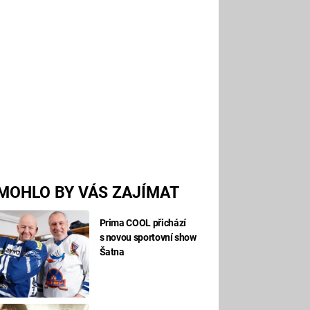
MOHLO BY VÁS ZAJÍMAT
Prima COOL přichází
s novou sportovní show
Šatna