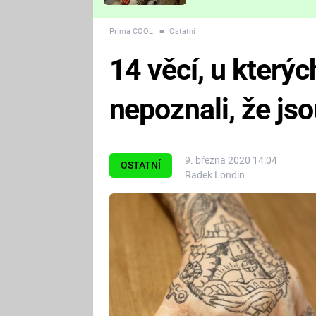
Které děsivé pecky vám
nejvíc zvednou tep?
Prima COOL
■
Ostatní
14 věcí, u kterýc
nepoznali, že jso
9. března 2020 14:04
OSTATNÍ
Radek Londin