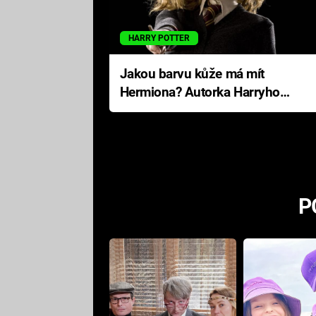
HARRY POTTER
Jakou barvu kůže má mít
Hermiona? Autorka Harryho
Pottera přišla s ráznou
odpovědí
P