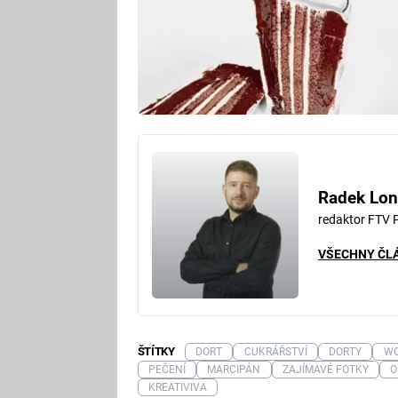
Radek Lon
redaktor FTV 
VŠECHNY ČL
ŠTÍTKY
DORT
CUKRÁŘSTVÍ
DORTY
W
PEČENÍ
MARCIPÁN
ZAJÍMAVÉ FOTKY
O
KREATIVIVA