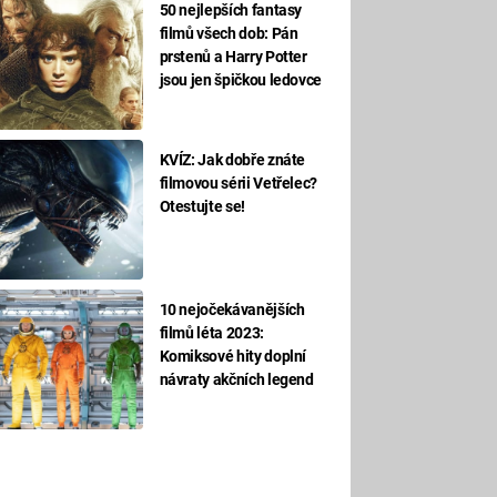
50 nejlepších fantasy
filmů všech dob: Pán
prstenů a Harry Potter
jsou jen špičkou ledovce
KVÍZ: Jak dobře znáte
filmovou sérii Vetřelec?
Otestujte se!
10 nejočekávanějších
filmů léta 2023:
Komiksové hity doplní
návraty akčních legend