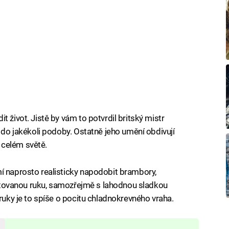
 život. Jistě by vám to potvrdil britský mistr
t do jakékoli podoby. Ostatně jeho umění obdivují
 celém světě.
í naprosto realisticky napodobit brambory,
otetovanou ruku, samozřejmě s lahodnou sladkou
 ruky je to spíše o pocitu chladnokrevného vraha.