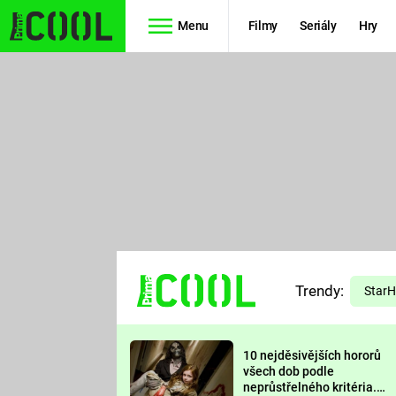
Menu
Filmy
Seriály
Hry
Seriály
Filmy
SIMPSONOVI
STAR WARS
HVĚZDNÁ
AVENGERS
BRÁNA
RYCHLE A
TEORIE
ZBĚSILE 10
Trendy:
VELKÉHO
Star
PREDÁTOR
TŘESKU
10 nejděsivějších hororů
FUTURAMA
všech dob podle
neprůstřelného kritéria.