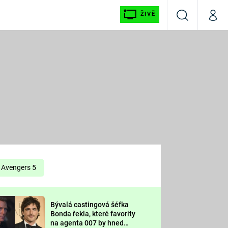
ŽIVĚ
Vyhledávání
Můj p
Prima+
É
CNN Prima NEWS
E
Prima FRESH
ŠÍ
Prima LIVING
E
Prima Ženy
Avengers 5
Prima LAJK
Bývalá castingová šéfka
OOL
Bonda řekla, které favority
Sledujte nás
na agenta 007 by hned