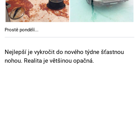
Cool Esport
Pořady
Prostě pondělí...
TV Program
Sledujte prima+
Nejlepší je vykročit do nového týdne šťastnou
nohou. Realita je většinou opačná.
Přihlášení
Sledujte nás