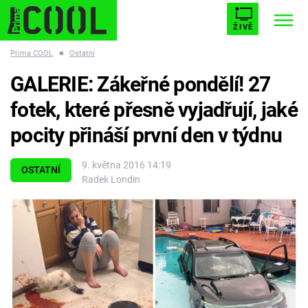
ŽIVĚ
Prima COOL
■
Ostatní
STARHOUSE
BUFFY, PŘEMOŽITELKA UPÍRŮ
Trendy:
GALERIE: Zákeřné pondělí! 27
ESCAPE
PLNEJ KOTEL
AVENGERS 5
fotek, které přesně vyjadřují, jaké
pocity přináší první den v týdnu
9. května 2016 14:19
OSTATNÍ
Radek Londin
Témata
Filmy
Seriály
Hry