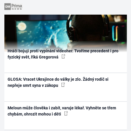
Hráči bojují proti vypínání videoher. Tvoříme precedent i pro
fyzický svět, říká Gregorová
GLOSA: Vracet Ukrajince do války je zlo. Žádný rodič si
nepřeje smrt syna v zákopu
Meloun může člověka i zabít, varuje lékař. Vyhněte se třem
chybám, ohrozit mohou i děti