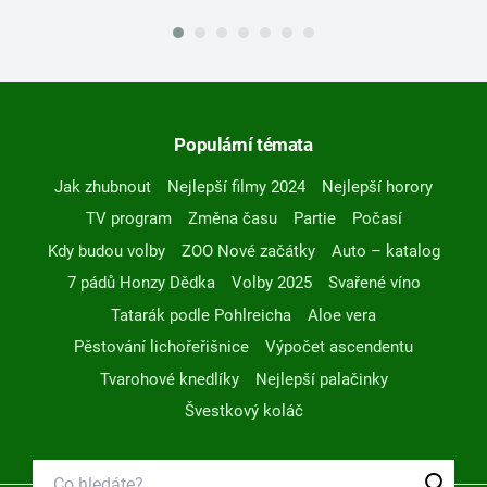
Populární témata
Jak zhubnout
Nejlepší filmy 2024
Nejlepší horory
TV program
Změna času
Partie
Počasí
Kdy budou volby
ZOO Nové začátky
Auto – katalog
7 pádů Honzy Dědka
Volby 2025
Svařené víno
Tatarák podle Pohlreicha
Aloe vera
Pěstování lichořeřišnice
Výpočet ascendentu
Tvarohové knedlíky
Nejlepší palačinky
Švestkový koláč