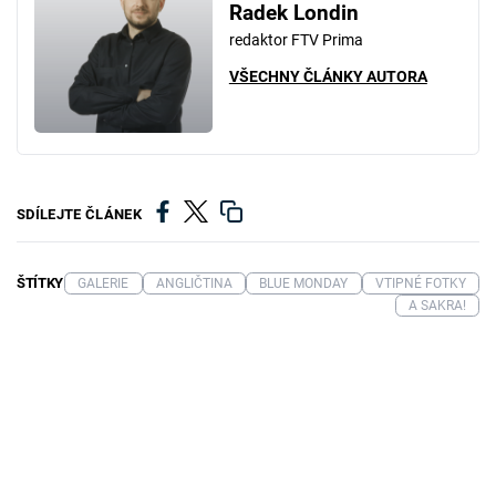
Radek Londin
redaktor FTV Prima
VŠECHNY ČLÁNKY AUTORA
SDÍLEJTE ČLÁNEK
ŠTÍTKY
GALERIE
ANGLIČTINA
BLUE MONDAY
VTIPNÉ FOTKY
A SAKRA!