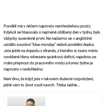
Pondělí má v něčem naprosto neotřesitelnou pozici.
Kdykoli se hlasovalo o nejméně oblíbený den v týdnu, bylo
vždycky suverénně první. Ne nadarmo se v angličtině
ustálilo sousloví "blue monday" neboli pondělní depka.
Jste ještě na dojezdu z víkendu, z kterého si často místo
osvěžené hlavy odnesete spánkový deficit, najednou se
máte přepnout do pracovního módu a konec týdne je
naprosto v nedohlednu.
Není divu, že když jste v takovém duševní rozpoložení,
ještě vám to život osolí navrch. Třeba takhle...