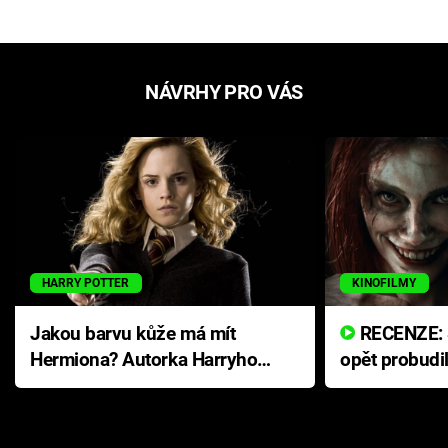
NÁVRHY PRO VÁS
HARRY POTTER
KINOFILMY
Jakou barvu kůže má mít
RECENZE: Smrtelné zlo se
Hermiona? Autorka Harryho
opět probudi
Pottera přišla s ráznou
přichází s n
odpovědí
hororovou n