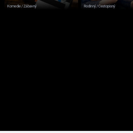
Komedie / Zábavný
Rodinný / Cestopisný