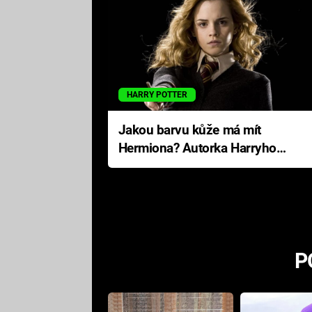
HARRY POTTER
Jakou barvu kůže má mít
Hermiona? Autorka Harryho
Pottera přišla s ráznou
odpovědí
P