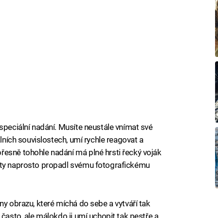
speciální nadání. Musíte neustále vnímat své
álních souvislostech, umí rychle reagovat a
řesně tohohle nadání má plné hrsti řecký voják
 lety naprosto propadl svému fotografickému
ny obrazu, které míchá do sebe a vytváří tak
 často, ale málokdo ji umí uchopit tak pestře a