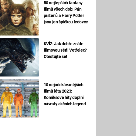
50 nejlepších fantasy
filmů všech dob: Pán
prstenů a Harry Potter
jsou jen špičkou ledovce
KVÍZ: Jak dobře znáte
filmovou sérii Vetřelec?
Otestujte se!
10 nejočekávanějších
filmů léta 2023:
Komiksové hity doplní
návraty akčních legend