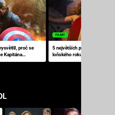
FILMY
ysvětlil, proč se
5 největších propadáků
le Kapitána
loňského roku: Disney na
jediné katastrofě prodělal 200
milionů dolarů
OL