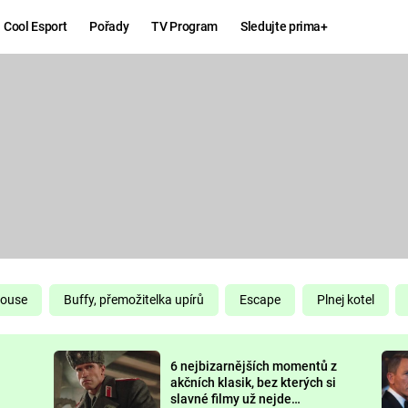
Cool Esport
Pořady
TV Program
Sledujte prima+
Hry
Zábava
MAFIA
ZÁBAVN
GALERI
GTA 6
NEJLEP
KINGDOM
KOMEDI
COME:
DELIVERANCE
CHUCK
House
Buffy, přemožitelka upírů
Escape
Plnej kotel
NORRIS
ESPORT
6 nejbizarnějších momentů z
DEADP
akčních klasik, bez kterých si
slavné filmy už nejde