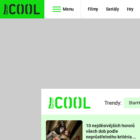
Menu
Filmy
Seriály
Hry
Seriály
Filmy
SIMPSONOVI
STAR WARS
HVĚZDNÁ
AVENGERS
BRÁNA
RYCHLE A
TEORIE
ZBĚSILE 10
Trendy:
VELKÉHO
Star
PREDÁTOR
TŘESKU
10 nejděsivějších hororů
FUTURAMA
všech dob podle
neprůstřelného kritéria.