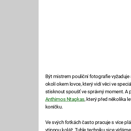
Být mistrem pouliční fotografie vyžaduje 
okolí okem lovce, který vidí věci ve speci
stisknout spoušť ve správný moment. A p
Anthimos Ntagkas
, který před několika
koníčku.
Ve svých fotkách často pracuje s více plá
vtipnou koláž. Tuhle techniku sice vídáme