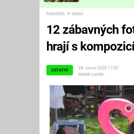
Které děsivé pecky vám
nejvíc zvednou tep?
Prima COOL
■
Ostatní
12 zábavných fot
hrají s kompozic
28. února 2020 17:02
OSTATNÍ
Radek Londin