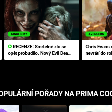
KINOFILMY
AVENGERS
RECENZE: Smrtelné zlo se
Chris Evans v
opět probudilo. Nový Evil Dead
nevrátí do ro
přichází s neodolatelnou
Ameriky
hororovou nabídkou
OPULÁRNÍ POŘADY NA PRIMA CO