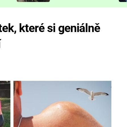
představit
ek, které si geniálně
í