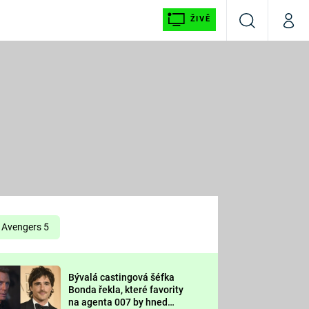
ŽIVĚ
Vyhledávání
Můj p
Prima+
É
CNN Prima NEWS
E
Prima FRESH
ŠÍ
Prima LIVING
E
Prima Ženy
Avengers 5
Prima LAJK
Bývalá castingová šéfka
OOL
Bonda řekla, které favority
Sledujte nás
na agenta 007 by hned