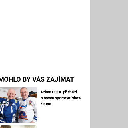
MOHLO BY VÁS ZAJÍMAT
Prima COOL přichází
s novou sportovní show
Šatna