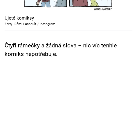
Cool Esport
Ujeté komiksy
Pořady
Zdroj: Rémi Lascault / Instagram
TV Program
Čtyři rámečky a žádná slova – nic víc tenhle
Sledujte prima+
komiks nepotřebuje.
Přihlášení
Sledujte nás