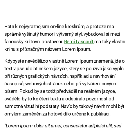
Patří k nejvýraznějším on-line kreslířům, a protože má
správně vyšinutý humor i výtvarný styl, vybudoval si mezi
fanoušky kultovní postavení.
Rémi Lascault
má taky vlastní
knihu s příznačným názvem Lorem Ipsum.
Kdybyste nevěděli,co vlastně Lorem Ipsum znamená, jde o
text v pseudolatinském jazyce, který se používá jako výplň
při různých grafických návrzích, například u navrhování
časopisů, webových stránek nebo při vytváření nových
písem. Pokud by se totiž předváděl na reálném jazyce,
svádělo by to ke čtení textu a odebíralo pozornost od
samotné vizuální podstaty. Navíc by takový návrh mohl být
omylem zaměněn za hotové dílo určené k publikaci.
"Lorem ipsum dolor sit amet, consectetur adipisici elit, sed