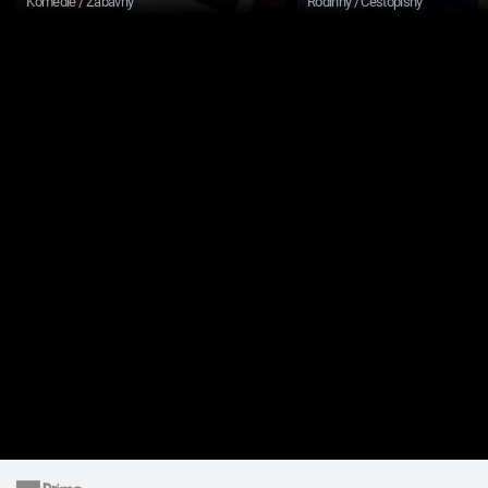
Komedie / Zábavný
Rodinný / Cestopisný