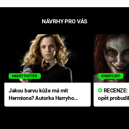
NÁVRHY PRO VÁS
HARRY POTTER
KINOFILMY
Jakou barvu kůže má mít
RECENZE: Smrtelné zlo se
Hermiona? Autorka Harryho
opět probudi
Pottera přišla s ráznou
přichází s n
odpovědí
hororovou n