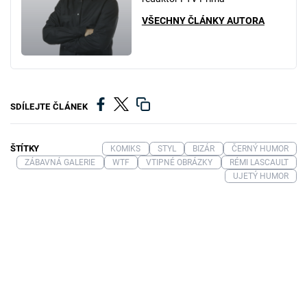
VŠECHNY ČLÁNKY AUTORA
SDÍLEJTE ČLÁNEK
ŠTÍTKY
KOMIKS
STYL
BIZÁR
ČERNÝ HUMOR
ZÁBAVNÁ GALERIE
WTF
VTIPNÉ OBRÁZKY
RÉMI LASCAULT
UJETÝ HUMOR