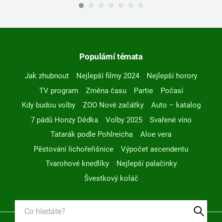
Populární témata
Jak zhubnout
Nejlepší filmy 2024
Nejlepší horory
TV program
Změna času
Partie
Počasí
Kdy budou volby
ZOO Nové začátky
Auto – katalog
7 pádů Honzy Dědka
Volby 2025
Svařené víno
Tatarák podle Pohlreicha
Aloe vera
Pěstování lichořeřišnice
Výpočet ascendentu
Tvarohové knedlíky
Nejlepší palačinky
Švestkový koláč