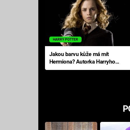
HARRY POTTER
Jakou barvu kůže má mít
Hermiona? Autorka Harryho
Pottera přišla s ráznou
odpovědí
P