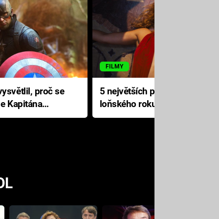
FILMY
ysvětlil, proč se
5 největších propadáků
le Kapitána
loňského roku: Disney na
jediné katastrofě prodělal 200
milionů dolarů
OL