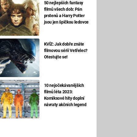
50 nejlepších fantasy
filmů všech dob: Pán
prstenů a Harry Potter
jsou jen špičkou ledovce
KVÍZ: Jak dobře znáte
filmovou sérii Vetřelec?
Otestujte se!
10 nejočekávanějších
filmů léta 2023:
Komiksové hity doplní
návraty akčních legend