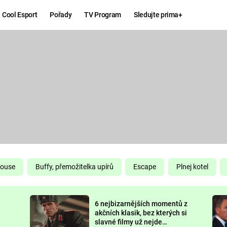
Cool Esport
Pořady
TV Program
Sledujte prima+
Hry
Zábava
MAFIA
ZÁBAVN
GALERI
GTA 6
NEJLEP
KINGDOM
KOMEDI
COME:
DELIVERANCE
CHUCK
House
Buffy, přemožitelka upírů
Escape
Plnej kotel
NORRIS
ESPORT
6 nejbizarnějších momentů z
DEADP
akčních klasik, bez kterých si
slavné filmy už nejde