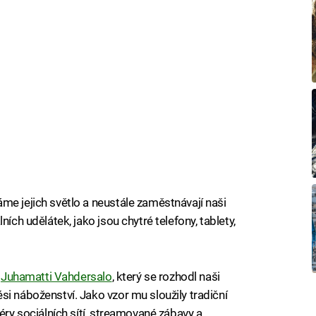
me jejich světlo a neustále zaměstnávají naši
ích udělátek, jako jsou chytré telefony, tablety,
c
Juhamatti Vahdersalo
, který se rozhodl naši
si náboženství. Jako vzor mu sloužily tradiční
éry sociálních sítí, streamované zábavy a