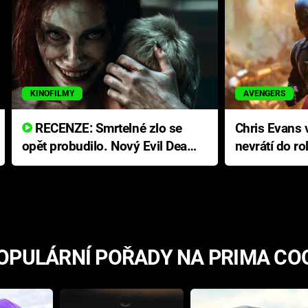
KINOFILMY
AVENGERS
RECENZE: Smrtelné zlo se
Chris Evans v
opět probudilo. Nový Evil Dead
nevrátí do ro
přichází s neodolatelnou
Ameriky
hororovou nabídkou
OPULÁRNÍ POŘADY NA PRIMA CO