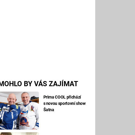
MOHLO BY VÁS ZAJÍMAT
Prima COOL přichází
s novou sportovní show
Šatna