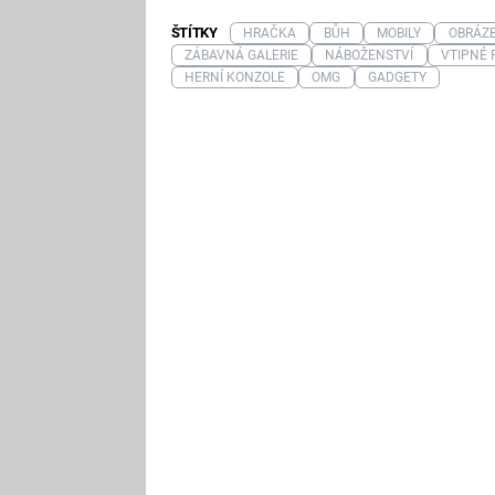
ŠTÍTKY
HRAČKA
BŮH
MOBILY
OBRÁZ
ZÁBAVNÁ GALERIE
NÁBOŽENSTVÍ
VTIPNÉ 
HERNÍ KONZOLE
OMG
GADGETY