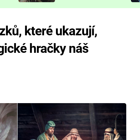
představit
zků, které ukazují,
gické hračky náš