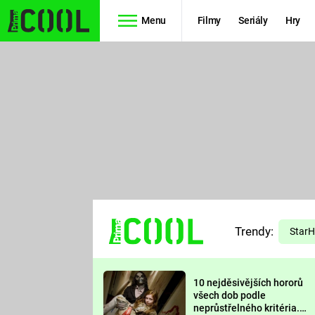
Menu
Filmy
Seriály
Hry
Seriály
Filmy
SIMPSONOVI
STAR WARS
HVĚZDNÁ
AVENGERS
BRÁNA
RYCHLE A
TEORIE
ZBĚSILE 10
Trendy:
VELKÉHO
Star
PREDÁTOR
TŘESKU
10 nejděsivějších hororů
FUTURAMA
všech dob podle
neprůstřelného kritéria.