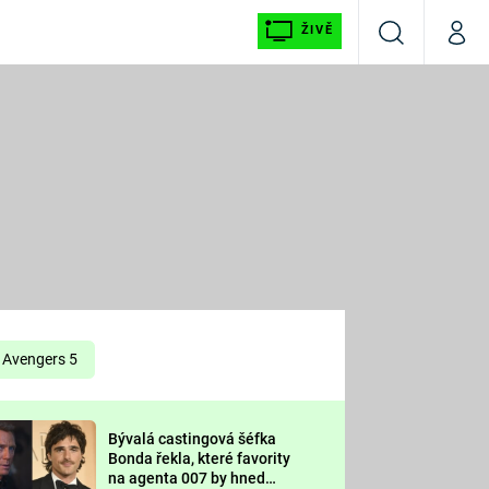
ŽIVĚ
Vyhledávání
Můj p
Prima+
É
CNN Prima NEWS
E
Prima FRESH
ŠÍ
Prima LIVING
E
Prima Ženy
Avengers 5
Prima LAJK
Bývalá castingová šéfka
OOL
Bonda řekla, které favority
Sledujte nás
na agenta 007 by hned