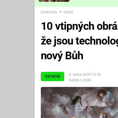
Které děsivé pecky vám
nejvíc zvednou tep?
Prima COOL
■
Ostatní
10 vtipných obrá
že jsou technolo
nový Bůh
8. ledna 2020 16:50
OSTATNÍ
Radek Londin