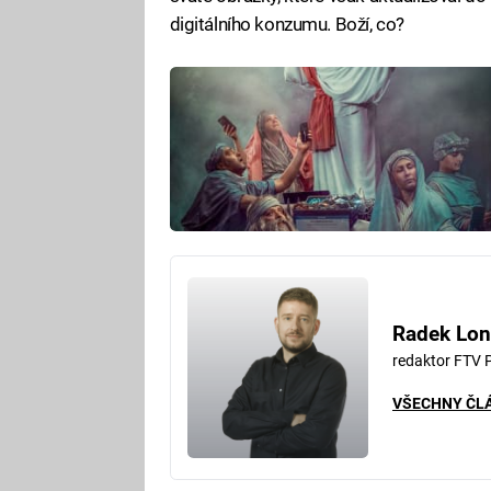
digitálního konzumu. Boží, co?
Radek Lon
redaktor FTV 
VŠECHNY ČL