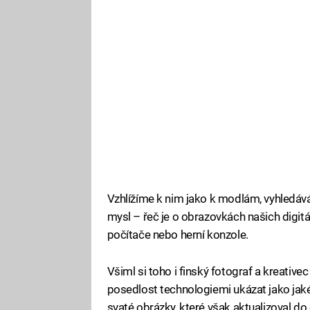
Vzhlížíme k nim jako k modlám, vyhledává
mysl – řeč je o obrazovkách našich digitáln
počítače nebo herní konzole.
Všiml si toho i finský fotograf a kreative
posedlost technologiemi ukázat jako jaké
svaté obrázky, které však aktualizoval do 