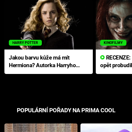
HARRY POTTER
KINOFILMY
Jakou barvu kůže má mít
RECENZE: Smrtelné zlo se
Hermiona? Autorka Harryho
opět probudi
Pottera přišla s ráznou
přichází s n
odpovědí
hororovou n
POPULÁRNÍ POŘADY NA PRIMA COOL