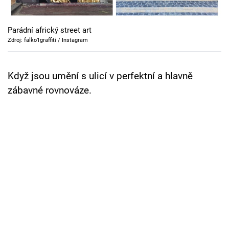
Cool Esport
Parádní africký street art
Pořady
Zdroj: falko1graffiti / Instagram
TV Program
Když jsou umění s ulicí v perfektní a hlavně
Sledujte prima+
zábavné rovnováze.
Přihlášení
Sledujte nás