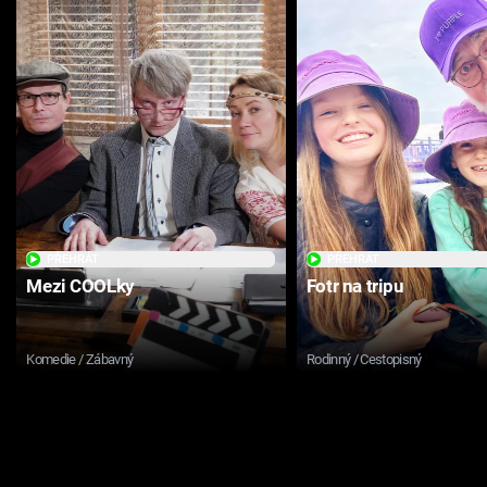
PŘEHRÁT
PŘEHRÁT
Mezi COOLky
Fotr na tripu
Komedie / Zábavný
Rodinný / Cestopisný