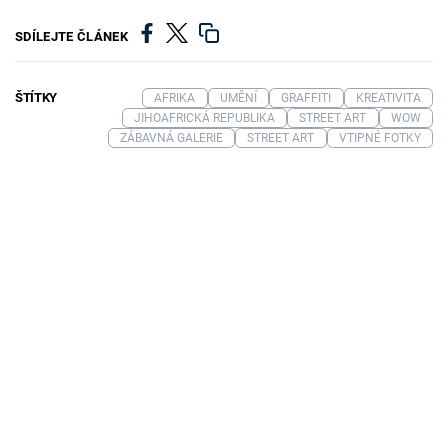
SDÍLEJTE ČLÁNEK
ŠTÍTKY
AFRIKA
UMĚNÍ
GRAFFITI
KREATIVITA
JIHOAFRICKÁ REPUBLIKA
STREET ART
WOW
ZÁBAVNÁ GALERIE
STREET ART
VTIPNÉ FOTKY