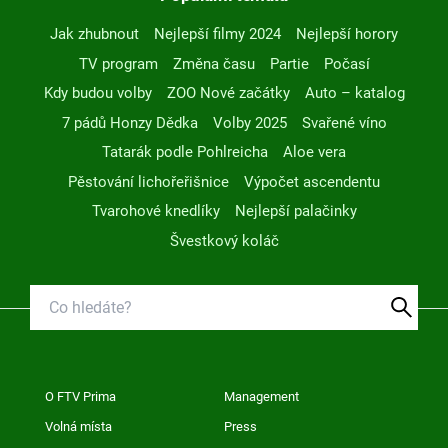
Jak zhubnout
Nejlepší filmy 2024
Nejlepší horory
TV program
Změna času
Partie
Počasí
Kdy budou volby
ZOO Nové začátky
Auto – katalog
7 pádů Honzy Dědka
Volby 2025
Svařené víno
Tatarák podle Pohlreicha
Aloe vera
Pěstování lichořeřišnice
Výpočet ascendentu
Tvarohové knedlíky
Nejlepší palačinky
Švestkový koláč
O FTV Prima
Management
Volná místa
Press