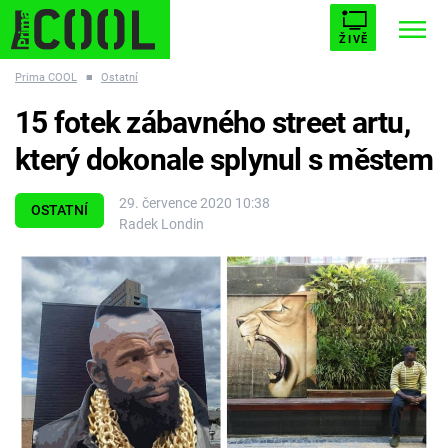
ŽIVĚ
Prima COOL
■
Ostatní
STARHOUSE
BUFFY, PŘEMOŽITELKA UPÍRŮ
Trendy:
15 fotek zábavného street artu,
ESCAPE
PLNEJ KOTEL
AVENGERS 5
který dokonale splynul s městem
29. července 2020 10:38
OSTATNÍ
Radek Londin
Témata
Filmy
Seriály
Hry