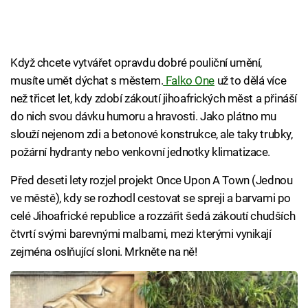
Když chcete vytvářet opravdu dobré pouliční umění,
musíte umět dýchat s městem.
Falko One
už to dělá více
než třicet let, kdy zdobí zákoutí jihoafrických měst a přináší
do nich svou dávku humoru a hravosti. Jako plátno mu
slouží nejenom zdi a betonové konstrukce, ale taky trubky,
požární hydranty nebo venkovní jednotky klimatizace.
Před deseti lety rozjel projekt Once Upon A Town (Jednou
ve městě), kdy se rozhodl cestovat se spreji a barvami po
celé Jihoafrické republice a rozzářit šedá zákoutí chudších
čtvrtí svými barevnými malbami, mezi kterými vynikají
zejména oslňující sloni. Mrkněte na ně!