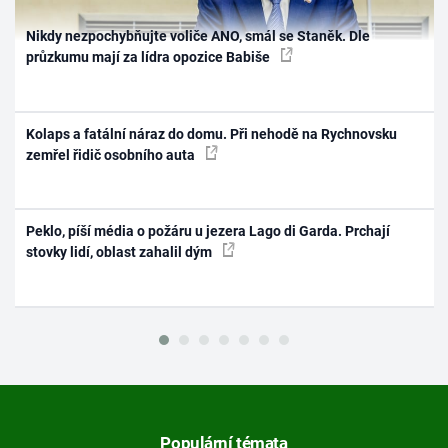
Nikdy nezpochybňujte voliče ANO, smál se Staněk. Dle
průzkumu mají za lídra opozice Babiše
Kolaps a fatální náraz do domu. Při nehodě na Rychnovsku
zemřel řidič osobního auta
Peklo, píší média o požáru u jezera Lago di Garda. Prchají
stovky lidí, oblast zahalil dým
Populární témata