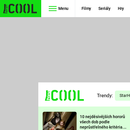
Menu
Filmy
Seriály
Hry
Seriály
Filmy
SIMPSONOVI
STAR WARS
HVĚZDNÁ
AVENGERS
BRÁNA
RYCHLE A
TEORIE
ZBĚSILE 10
Trendy:
VELKÉHO
Star
PREDÁTOR
TŘESKU
10 nejděsivějších hororů
FUTURAMA
všech dob podle
neprůstřelného kritéria.