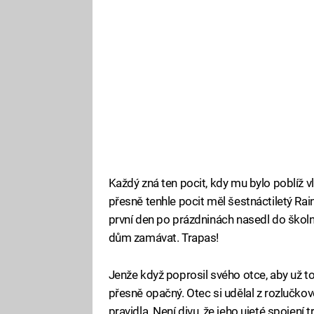
Každý zná ten pocit, kdy mu bylo poblíž vl
přesně tenhle pocit měl šestnáctiletý Ra
první den po prázdninách nasedl do školn
dům zamávat. Trapas!
Jenže když poprosil svého otce, aby už to
přesně opačný. Otec si udělal z rozlučko
pravidla. Není divu, že jeho ujeté spojení