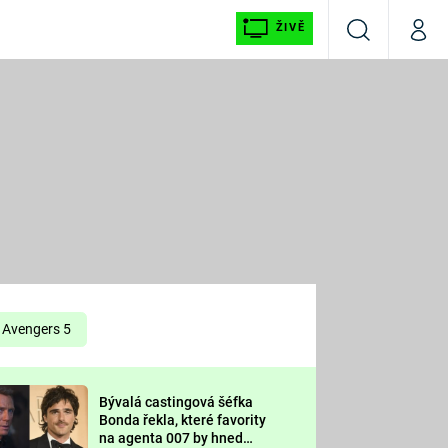
ŽIVĚ
Vyhledávání
Můj p
Prima+
É
CNN Prima NEWS
E
Prima FRESH
ŠÍ
Prima LIVING
E
Prima Ženy
Avengers 5
Prima LAJK
Bývalá castingová šéfka
OOL
Bonda řekla, které favority
Sledujte nás
na agenta 007 by hned