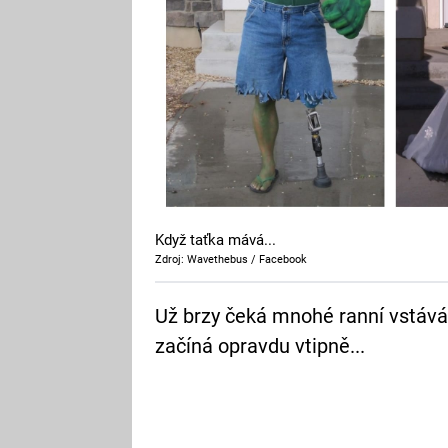
Když taťka mává...
Zdroj: Wavethebus / Facebook
Už brzy čeká mnohé ranní vstáván
začíná opravdu vtipně...