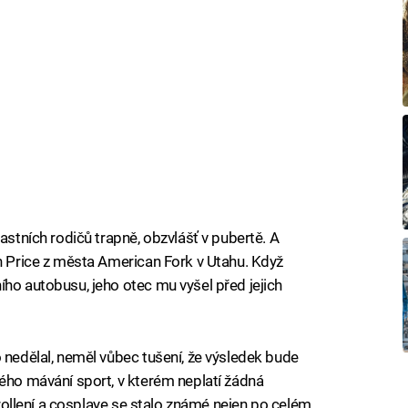
astních rodičů trapně, obzvlášť v pubertě. A
in Price z města American Fork v Utahu. Když
ího autobusu, jeho otec mu vyšel před jejich
 nedělal, neměl vůbec tušení, že výsledek bude
vého mávání sport, v kterém neplatí žádná
 trollení a cosplaye se stalo známé nejen po celém