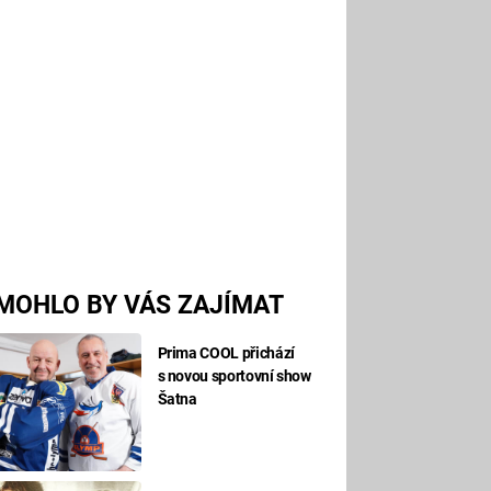
MOHLO BY VÁS ZAJÍMAT
Prima COOL přichází
s novou sportovní show
Šatna