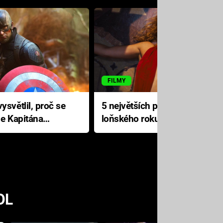
FILMY
ysvětlil, proč se
5 největších propadáků
le Kapitána
loňského roku: Disney na
jediné katastrofě prodělal 200
milionů dolarů
OL