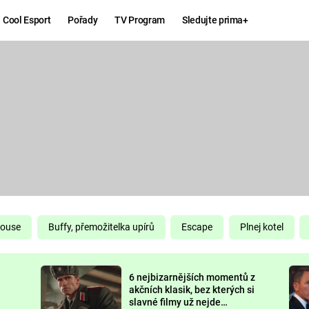
Cool Esport
Pořady
TV Program
Sledujte prima+
Hry
Zábava
MAFIA
ZÁBAVN
GALERI
GTA 6
NEJLEP
KINGDOM
KOMEDI
COME:
DELIVERANCE
CHUCK
House
Buffy, přemožitelka upírů
Escape
Plnej kotel
NORRIS
ESPORT
6 nejbizarnějších momentů z
DEADP
akčních klasik, bez kterých si
slavné filmy už nejde