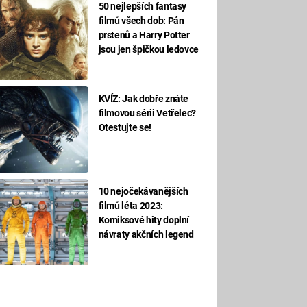
50 nejlepších fantasy
filmů všech dob: Pán
prstenů a Harry Potter
jsou jen špičkou ledovce
KVÍZ: Jak dobře znáte
filmovou sérii Vetřelec?
Otestujte se!
10 nejočekávanějších
filmů léta 2023:
Komiksové hity doplní
návraty akčních legend