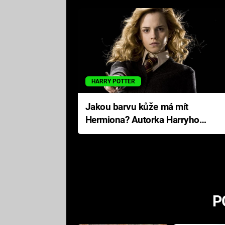
HARRY POTTER
Jakou barvu kůže má mít
Hermiona? Autorka Harryho
Pottera přišla s ráznou
odpovědí
P