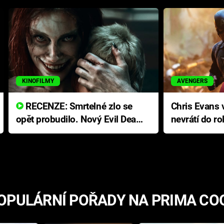
KINOFILMY
AVENGERS
RECENZE: Smrtelné zlo se
Chris Evans v
opět probudilo. Nový Evil Dead
nevrátí do ro
přichází s neodolatelnou
Ameriky
hororovou nabídkou
OPULÁRNÍ POŘADY NA PRIMA CO