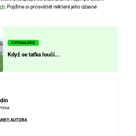
ích
. Pojďme si prosvištět některé jeho úžasné
FOTOGALERIE
Když se taťka loučí...
din
Prima
ÁNKY AUTORA