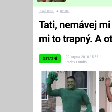
Které děsivé pecky vám
nejvíc zvednou tep?
Prima COOL
■
Ostatní
Tati, nemávej mi 
mi to trapný. A o
29. srpna 2018 15:33
OSTATNÍ
Radek Londin