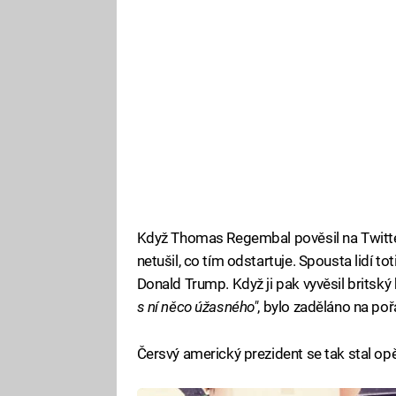
Když Thomas Regembal pověsil na Twitter f
netušil, co tím odstartuje. Spousta lidí tot
Donald Trump. Když ji pak vyvěsil britsk
s ní něco úžasného"
, bylo zaděláno na p
Čersvý americký prezident se tak stal op