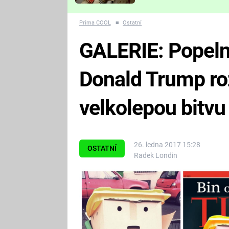
Které děsivé pecky vám
nejvíc zvednou tep?
Prima COOL
■
Ostatní
GALERIE: Popeln
Donald Trump ro
velkolepou bitvu
26. ledna 2017 15:28
OSTATNÍ
Radek Londin