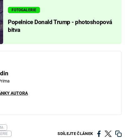
FOTOGALERIE
Popelnice Donald Trump - photoshopová
bitva
din
Prima
ÁNKY AUTORA
MA
SDÍLEJTE ČLÁNEK
ERIE