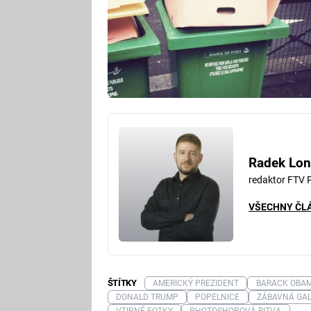
Radek Lon
redaktor FTV 
VŠECHNY ČL
ŠTÍTKY
AMERICKÝ PREZIDENT
BARACK OBA
DONALD TRUMP
POPELNICE
ZÁBAVNÁ GAL
VTIPNÉ FOTKY
PHOTOSHOPOVÁ BITVA