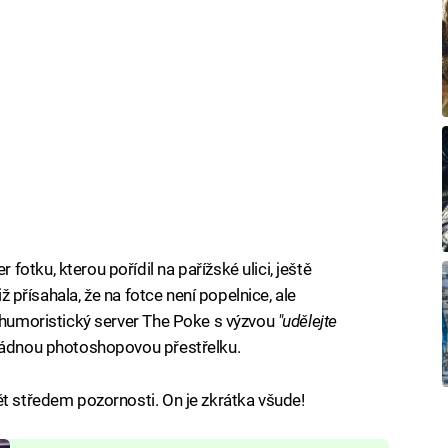
otku, kterou pořídil na pařížské ulici, ještě
iž přísahala, že na fotce není popelnice, ale
ý humoristický server The Poke s výzvou
"udělejte
ořádnou photoshopovou přestřelku.
ět středem pozornosti. On je zkrátka všude!