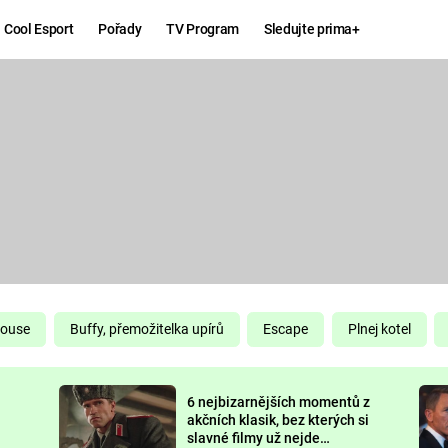
Cool Esport
Pořady
TV Program
Sledujte prima+
Hry
Zábava
MAFIA
ZÁBAVN
GALERI
GTA 6
NEJLEP
KINGDOM
KOMEDI
COME:
DELIVERANCE
CHUCK
House
Buffy, přemožitelka upírů
Escape
Plnej kotel
NORRIS
ESPORT
6 nejbizarnějších momentů z
DEADP
akčních klasik, bez kterých si
slavné filmy už nejde