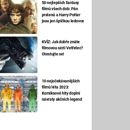
50 nejlepších fantasy
filmů všech dob: Pán
prstenů a Harry Potter
jsou jen špičkou ledovce
KVÍZ: Jak dobře znáte
filmovou sérii Vetřelec?
Otestujte se!
10 nejočekávanějších
filmů léta 2023:
Komiksové hity doplní
návraty akčních legend