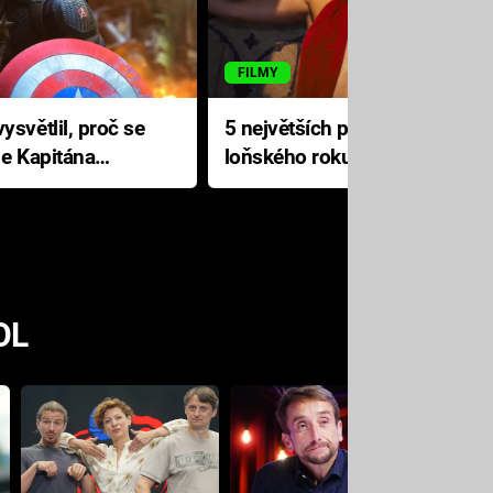
FILMY
ysvětlil, proč se
5 největších propadáků
le Kapitána
loňského roku: Disney na
jediné katastrofě prodělal 200
milionů dolarů
OL