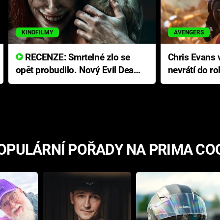
KINOFILMY
AVENGERS
RECENZE: Smrtelné zlo se
Chris Evans v
opět probudilo. Nový Evil Dead
nevrátí do ro
přichází s neodolatelnou
Ameriky
hororovou nabídkou
OPULÁRNÍ POŘADY NA PRIMA CO