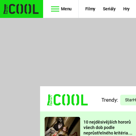
Menu
Filmy
Seriály
Hry
Seriály
Filmy
SIMPSONOVI
STAR WARS
HVĚZDNÁ
AVENGERS
BRÁNA
RYCHLE A
TEORIE
ZBĚSILE 10
Trendy:
VELKÉHO
Star
PREDÁTOR
TŘESKU
10 nejděsivějších hororů
FUTURAMA
všech dob podle
neprůstřelného kritéria.