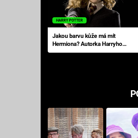
HARRY POTTER
Jakou barvu kůže má mít
Hermiona? Autorka Harryho
Pottera přišla s ráznou
odpovědí
P