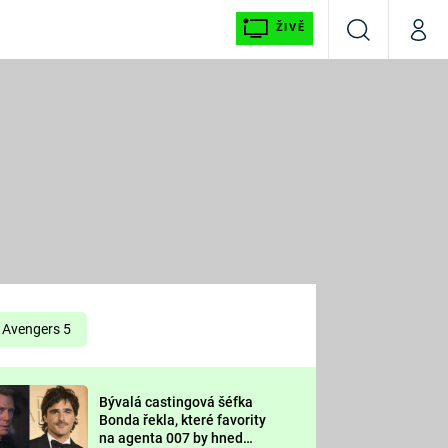
ŽIVĚ
Vyhledávání
Můj p
Prima+
É
CNN Prima NEWS
E
Prima FRESH
ŠÍ
Prima LIVING
E
Prima Ženy
Avengers 5
Prima LAJK
Bývalá castingová šéfka
OOL
Bonda řekla, které favority
Sledujte nás
na agenta 007 by hned