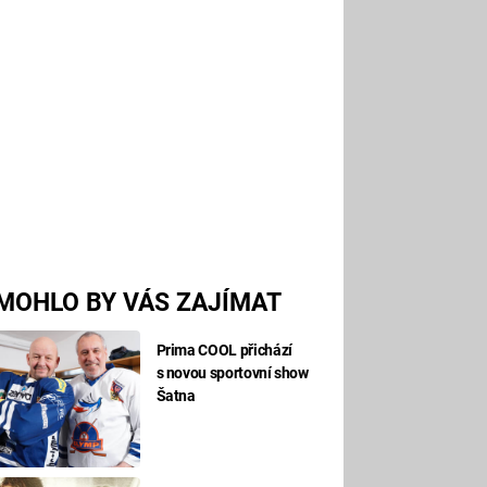
MOHLO BY VÁS ZAJÍMAT
Prima COOL přichází
s novou sportovní show
Šatna