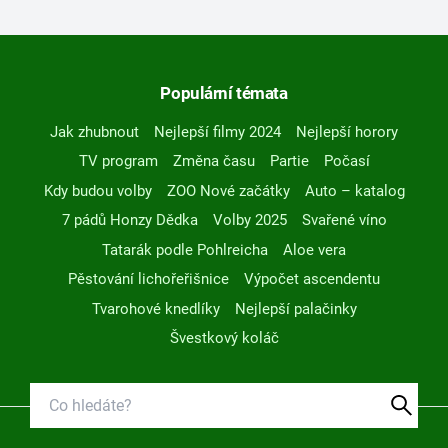
Populární témata
Jak zhubnout
Nejlepší filmy 2024
Nejlepší horory
TV program
Změna času
Partie
Počasí
Kdy budou volby
ZOO Nové začátky
Auto – katalog
7 pádů Honzy Dědka
Volby 2025
Svařené víno
Tatarák podle Pohlreicha
Aloe vera
Pěstování lichořeřišnice
Výpočet ascendentu
Tvarohové knedlíky
Nejlepší palačinky
Švestkový koláč