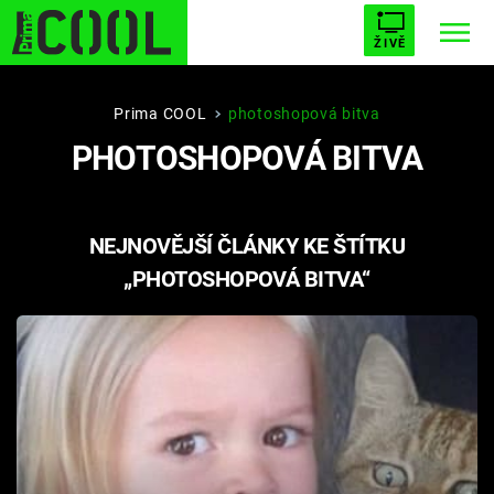
ŽIVĚ
STARHOUSE
BUFFY, PŘEMOŽITELKA UPÍRŮ
Trendy:
Prima COOL
photoshopová bitva
PHOTOSHOPOVÁ BITVA
ESCAPE
PLNEJ KOTEL
AVENGERS 5
NEJNOVĚJŠÍ ČLÁNKY KE ŠTÍTKU
„PHOTOSHOPOVÁ BITVA“
Témata
Filmy
Seriály
Hry