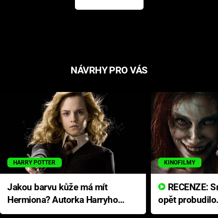
NÁVRHY PRO VÁS
HARRY POTTER
KINOFILMY
Jakou barvu kůže má mít
RECENZE: Smrtelné zlo se
Hermiona? Autorka Harryho
opět probudilo
Pottera přišla s ráznou
přichází s neo