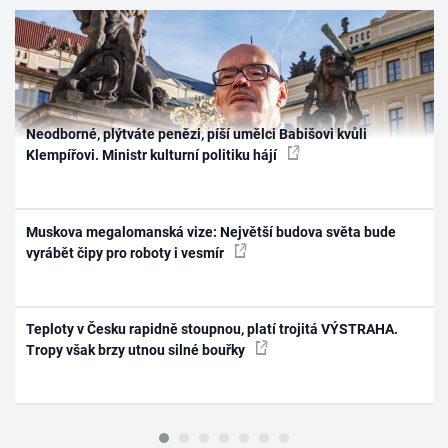
Neodborné, plýtváte penězi, píší umělci Babišovi kvůli
Klempířovi. Ministr kulturní politiku hájí
Muskova megalomanská vize: Největší budova světa bude
vyrábět čipy pro roboty i vesmír
Teploty v Česku rapidně stoupnou, platí trojitá VÝSTRAHA.
Tropy však brzy utnou silné bouřky