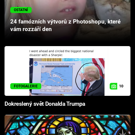
Cool Esport
OSTATNÍ
Pořady
24 famózních výtvorů z Photoshopu, které
vám rozzáří den
TV Program
Sledujte prima+
Přihlášení
10
FOTOGALERIE
Sledujte nás
Dokreslený svět Donalda Trumpa