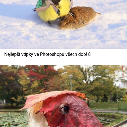
Nejlepší vtípky ve Photoshopu všech dob! 8