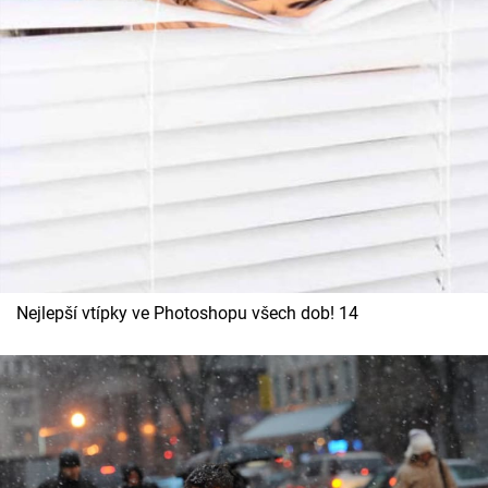
Nejlepší vtípky ve Photoshopu všech dob! 14