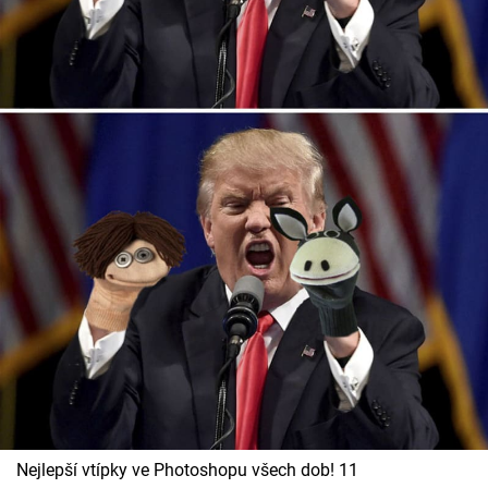
Nejlepší vtípky ve Photoshopu všech dob! 11