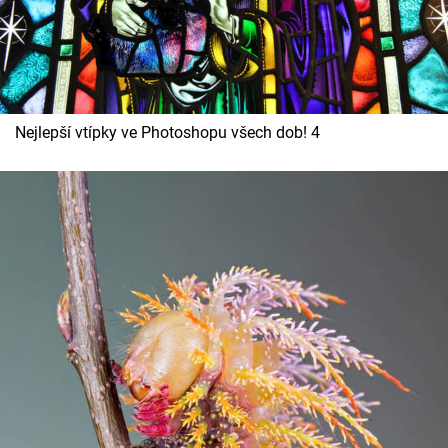
Nejlepší vtípky ve Photoshopu všech dob! 4