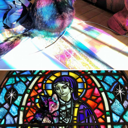
Cool Esport
Pořady
TV Program
Sledujte prima+
Přihlášení
Sledujte nás