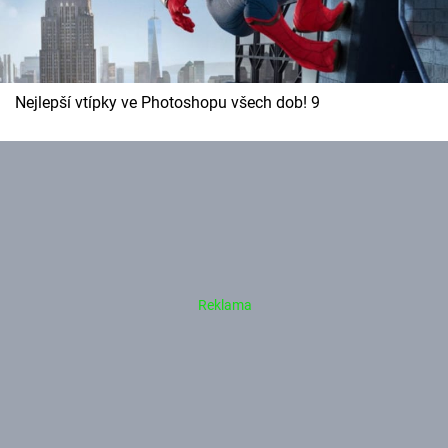
Nejlepší vtípky ve Photoshopu všech dob! 9