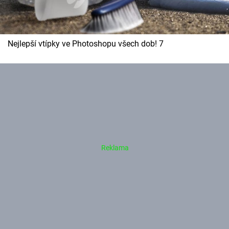
Nejlepší vtípky ve Photoshopu všech dob! 7