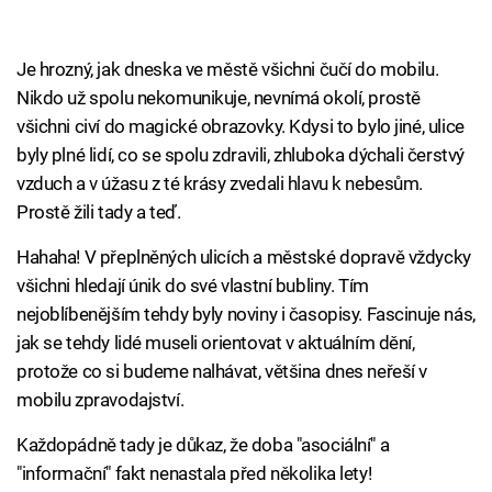
Je hrozný, jak dneska ve městě všichni čučí do mobilu.
Nikdo už spolu nekomunikuje, nevnímá okolí, prostě
všichni civí do magické obrazovky. Kdysi to bylo jiné, ulice
byly plné lidí, co se spolu zdravili, zhluboka dýchali čerstvý
vzduch a v úžasu z té krásy zvedali hlavu k nebesům.
Prostě žili tady a teď.
Hahaha! V přeplněných ulicích a městské dopravě vždycky
všichni hledají únik do své vlastní bubliny. Tím
nejoblíbenějším tehdy byly noviny i časopisy. Fascinuje nás,
jak se tehdy lidé museli orientovat v aktuálním dění,
protože co si budeme nalhávat, většina dnes neřeší v
mobilu zpravodajství.
Každopádně tady je důkaz, že doba "asociální" a
"informační" fakt nenastala před několika lety!