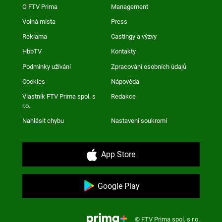
O FTV Prima
Management
Volná místa
Press
Reklama
Castingy a výzvy
HbbTV
Kontakty
Podmínky užívání
Zpracování osobních údajů
Cookies
Nápověda
Vlastník FTV Prima spol. s
Redakce
r.o.
Nahlásit chybu
Nastavení soukromí
App Store
Google Play
© FTV Prima spol. s r.o.