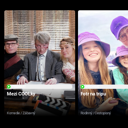
PŘEHRÁT
PŘEHRÁT
Mezi COOLky
Fotr na tripu
Komedie / Zábavný
Rodinný / Cestopisný