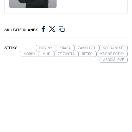
SDÍLEJTE ČLÁNEK
ŠTÍTKY
NOVINY
KRÁSA
ZÁVISLOST
SOCIÁLNÍ SÍŤ
MOBILY
MHD
ZE ŽIVOTA
RETRO
VTIPNÉ FOTKY
ASOCIÁLOVÉ