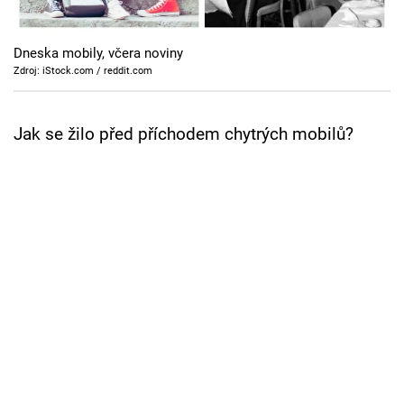
Cool Esport
Dneska mobily, včera noviny
Pořady
Zdroj: iStock.com / reddit.com
TV Program
Jak se žilo před příchodem chytrých mobilů?
Sledujte prima+
Přihlášení
Sledujte nás