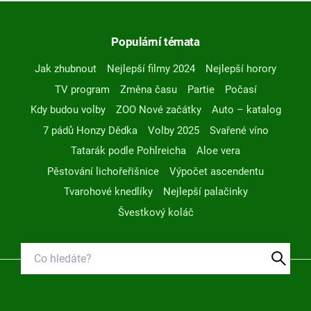
Populární témata
Jak zhubnout
Nejlepší filmy 2024
Nejlepší horory
TV program
Změna času
Partie
Počasí
Kdy budou volby
ZOO Nové začátky
Auto – katalog
7 pádů Honzy Dědka
Volby 2025
Svařené víno
Tatarák podle Pohlreicha
Aloe vera
Pěstování lichořeřišnice
Výpočet ascendentu
Tvarohové knedlíky
Nejlepší palačinky
Švestkový koláč