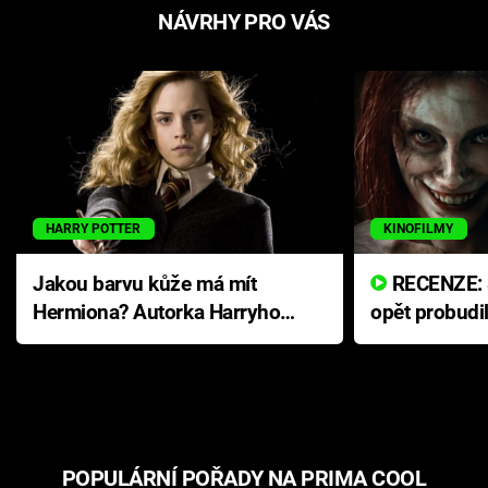
NÁVRHY PRO VÁS
HARRY POTTER
KINOFILMY
Jakou barvu kůže má mít
RECENZE: Smrtelné zlo se
Hermiona? Autorka Harryho
opět probudi
Pottera přišla s ráznou
přichází s n
odpovědí
hororovou n
POPULÁRNÍ POŘADY NA PRIMA COOL