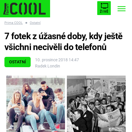
ŽIVĚ
Prima COOL
■
Ostatní
STARHOUSE
BUFFY, PŘEMOŽITELKA UPÍRŮ
Trendy:
7 fotek z úžasné doby, kdy ještě
ESCAPE
PLNEJ KOTEL
AVENGERS 5
všichni necivěli do telefonů
10. prosince 2018 14:47
OSTATNÍ
Radek Londin
Témata
Filmy
Seriály
Hry