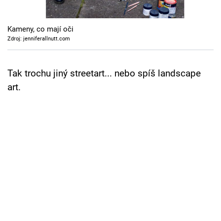
Cool Esport
Kameny, co mají oči
Pořady
Zdroj: jenniferallnutt.com
TV Program
Tak trochu jiný streetart... nebo spíš landscape
Sledujte prima+
art.
Přihlášení
Sledujte nás