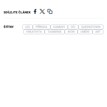
SDÍLEJTE ČLÁNEK
ŠTÍTKY
LES
PŘÍRODA
KAMENY
OČI
QUEENSTOWN
KREATIVITA
TASMÁNIE
WOW
UMĚNÍ
ART