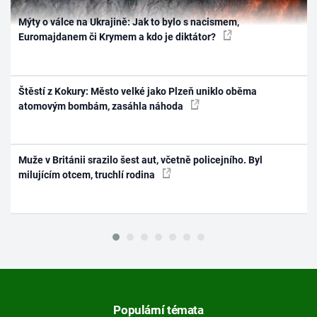
Mýty o válce na Ukrajině: Jak to bylo s nacismem,
Euromajdanem či Krymem a kdo je diktátor?
Štěstí z Kokury: Město velké jako Plzeň uniklo oběma
atomovým bombám, zasáhla náhoda
Muže v Británii srazilo šest aut, včetně policejního. Byl
milujícím otcem, truchlí rodina
Populární témata