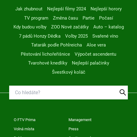
Jak zhubnout
Nejlepší filmy 2024
Nejlepší horory
TV program
Změna času
Partie
Počasí
Kdy budou volby
ZOO Nové začátky
Auto – katalog
7 pádů Honzy Dědka
Volby 2025
Svařené víno
Tatarák podle Pohlreicha
Aloe vera
Pěstování lichořeřišnice
Výpočet ascendentu
Tvarohové knedlíky
Nejlepší palačinky
Švestkový koláč
O FTV Prima
Management
Volná místa
Press