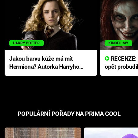
HARRY POTTER
KINOFILMY
Jakou barvu kůže má mít
RECENZE: Smrtelné zlo se
Hermiona? Autorka Harryho
opět probudi
Pottera přišla s ráznou
přichází s n
odpovědí
hororovou n
POPULÁRNÍ POŘADY NA PRIMA COOL