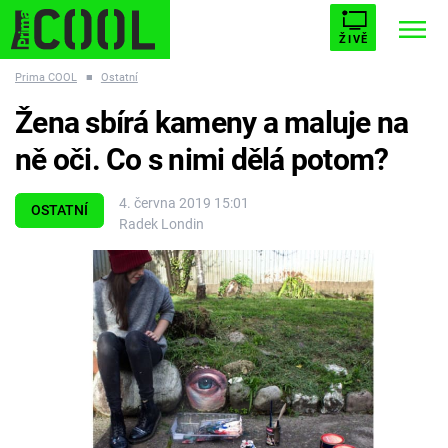
ŽIVĚ
Prima COOL
■
Ostatní
STARHOUSE
BUFFY, PŘEMOŽITELKA UPÍRŮ
Trendy:
Žena sbírá kameny a maluje na
ESCAPE
PLNEJ KOTEL
AVENGERS 5
ně oči. Co s nimi dělá potom?
4. června 2019 15:01
OSTATNÍ
Radek Londin
Témata
Filmy
Seriály
Hry