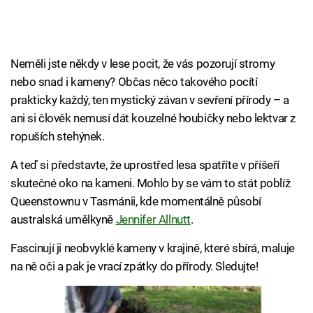
Neměli jste někdy v lese pocit, že vás pozorují stromy
nebo snad i kameny? Občas něco takového pocítí
prakticky každý, ten mystický závan v sevření přírody – a
ani si člověk nemusí dát kouzelné houbičky nebo lektvar z
ropuších stehýnek.
A teď si představte, že uprostřed lesa spatříte v příšeří
skutečné oko na kameni. Mohlo by se vám to stát poblíž
Queenstownu v Tasmánii, kde momentálně působí
australská umělkyně
Jennifer Allnutt
.
Fascinují ji neobvyklé kameny v krajině, které sbírá, maluje
na ně oči a pak je vrací zpátky do přírody. Sledujte!