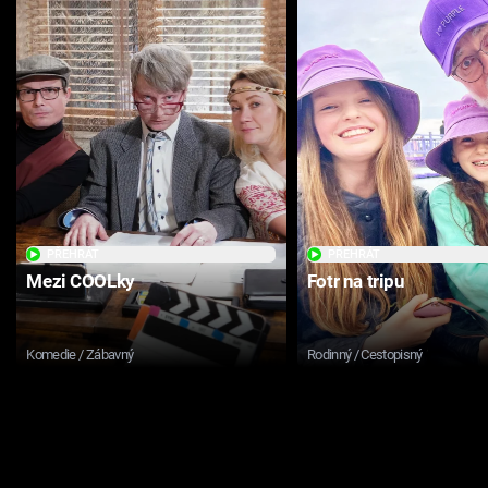
PŘEHRÁT
PŘEHRÁT
Mezi COOLky
Fotr na tripu
Komedie / Zábavný
Rodinný / Cestopisný