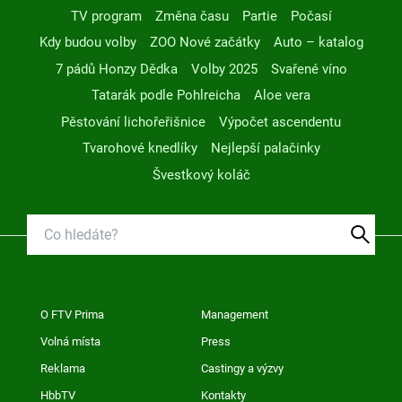
TV program
Změna času
Partie
Počasí
Kdy budou volby
ZOO Nové začátky
Auto – katalog
7 pádů Honzy Dědka
Volby 2025
Svařené víno
Tatarák podle Pohlreicha
Aloe vera
Pěstování lichořeřišnice
Výpočet ascendentu
Tvarohové knedlíky
Nejlepší palačinky
Švestkový koláč
O FTV Prima
Management
Volná místa
Press
Reklama
Castingy a výzvy
HbbTV
Kontakty