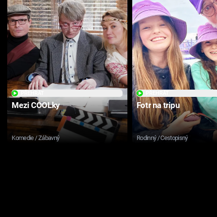
PŘEHRÁT
PŘEHRÁT
Mezi COOLky
Fotr na tripu
Komedie / Zábavný
Rodinný / Cestopisný