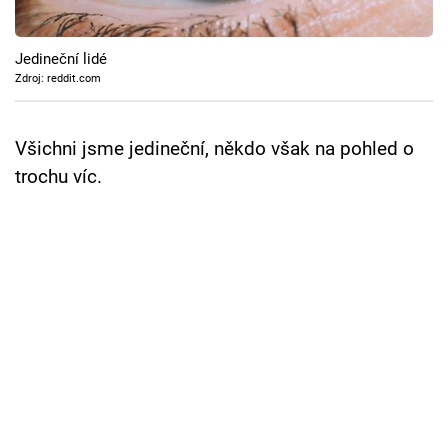
Cool Esport
Jedineční lidé
Pořady
Zdroj: reddit.com
TV Program
Všichni jsme jedineční, někdo však na pohled o
Sledujte prima+
trochu víc.
Přihlášení
Sledujte nás