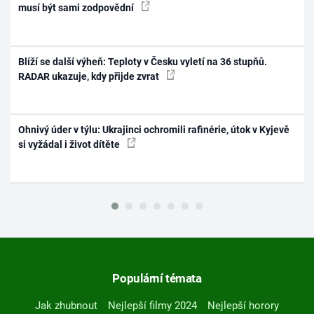
musí být sami zodpovědní
Blíží se další výheň: Teploty v Česku vyletí na 36 stupňů.
RADAR ukazuje, kdy přijde zvrat
Ohnivý úder v týlu: Ukrajinci ochromili rafinérie, útok v Kyjevě
si vyžádal i život dítěte
Populární témata
Jak zhubnout
Nejlepší filmy 2024
Nejlepší horory