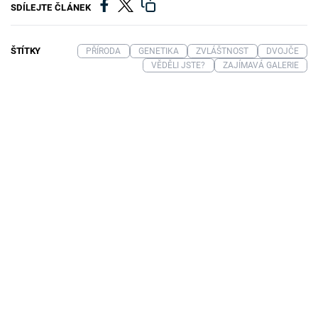
SDÍLEJTE ČLÁNEK
ŠTÍTKY
PŘÍRODA
GENETIKA
ZVLÁŠTNOST
DVOJČE
VĚDĚLI JSTE?
ZAJÍMAVÁ GALERIE