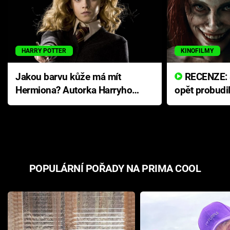
HARRY POTTER
KINOFILMY
Jakou barvu kůže má mít
RECENZE: Smrtelné zlo se
Hermiona? Autorka Harryho
opět probudi
Pottera přišla s ráznou
přichází s n
odpovědí
hororovou n
POPULÁRNÍ POŘADY NA PRIMA COOL