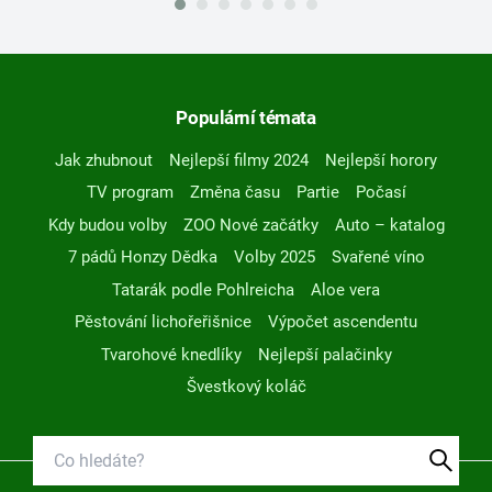
Populární témata
Jak zhubnout
Nejlepší filmy 2024
Nejlepší horory
TV program
Změna času
Partie
Počasí
Kdy budou volby
ZOO Nové začátky
Auto – katalog
7 pádů Honzy Dědka
Volby 2025
Svařené víno
Tatarák podle Pohlreicha
Aloe vera
Pěstování lichořeřišnice
Výpočet ascendentu
Tvarohové knedlíky
Nejlepší palačinky
Švestkový koláč