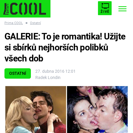
ŽIVĚ
Prima COOL
■
Ostatní
STARHOUSE
BUFFY, PŘEMOŽITELKA UPÍRŮ
Trendy:
GALERIE: To je romantika! Užijte
ESCAPE
PLNEJ KOTEL
AVENGERS 5
si sbírků nejhorších polibků
všech dob
27. dubna 2016 12:01
OSTATNÍ
Radek Londin
Témata
Filmy
Seriály
Hry