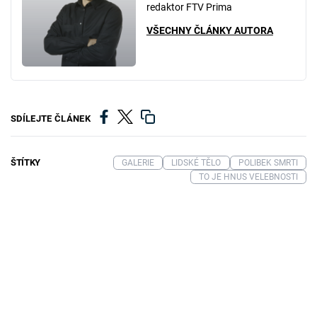
redaktor FTV Prima
VŠECHNY ČLÁNKY AUTORA
SDÍLEJTE ČLÁNEK
ŠTÍTKY
GALERIE
LIDSKÉ TĚLO
POLIBEK SMRTI
TO JE HNUS VELEBNOSTI