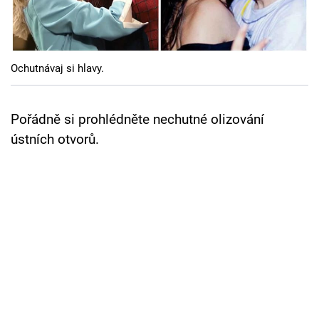
Cool Esport
Pořady
Ochutnávaj si hlavy.
TV Program
Sledujte prima+
Pořádně si prohlédněte nechutné olizování
ústních otvorů.
Přihlášení
Sledujte nás