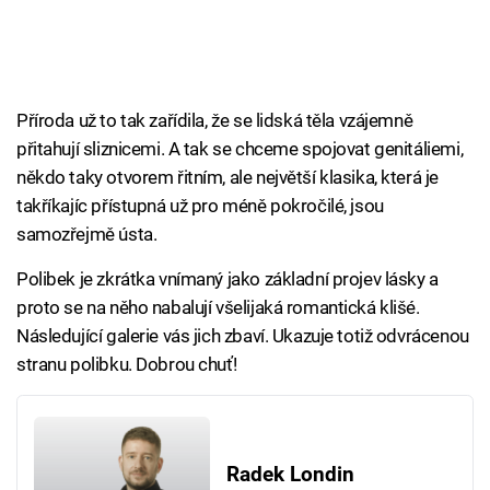
Příroda už to tak zařídila, že se lidská těla vzájemně
přitahují sliznicemi. A tak se chceme spojovat genitáliemi,
někdo taky otvorem řitním, ale největší klasika, která je
takříkajíc přístupná už pro méně pokročilé, jsou
samozřejmě ústa.
Polibek je zkrátka vnímaný jako základní projev lásky a
proto se na něho nabalují všelijaká romantická klišé.
Následující galerie vás jich zbaví. Ukazuje totiž odvrácenou
stranu polibku. Dobrou chuť!
Radek Londin