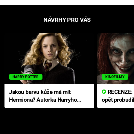
NÁVRHY PRO VÁS
HARRY POTTER
KINOFILMY
Jakou barvu kůže má mít
RECENZE: Smrtelné zlo se
Hermiona? Autorka Harryho
opět probudi
Pottera přišla s ráznou
přichází s n
odpovědí
hororovou n