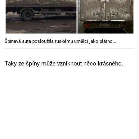
Cool Esport
Pořady
TV Program
Špinavá auta posloužila ruskému umělci jako plátno...
Sledujte prima+
Taky ze špíny může vzniknout něco krásného.
Přihlášení
Sledujte nás