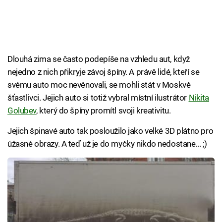
Dlouhá zima se často podepíše na vzhledu aut, když
nejedno z nich přikryje závoj špíny. A právě lidé, kteří se
svému auto moc nevěnovali, se mohli stát v Moskvě
šťastlivci. Jejich auto si totiž vybral místní ilustrátor
Nikita
Golubev
, který do špíny promítl svoji kreativitu.
Jejich špinavé auto tak posloužilo jako velké 3D plátno pro
úžasné obrazy. A teď už je do myčky nikdo nedostane... ;)