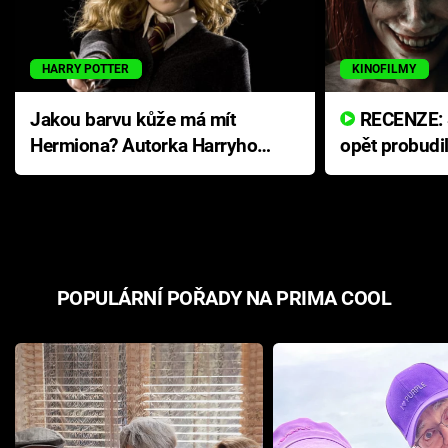
HARRY POTTER
KINOFILMY
Jakou barvu kůže má mít
RECENZE: Smrtelné zlo se
Hermiona? Autorka Harryho
opět probudi
Pottera přišla s ráznou
přichází s n
odpovědí
hororovou n
POPULÁRNÍ POŘADY NA PRIMA COOL