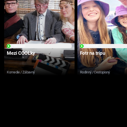
PŘEHRÁT
PŘEHRÁT
Mezi COOLky
Fotr na tripu
Komedie / Zábavný
Rodinný / Cestopisný