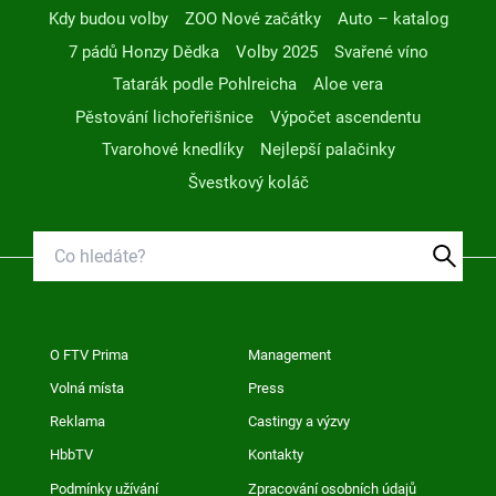
Kdy budou volby
ZOO Nové začátky
Auto – katalog
7 pádů Honzy Dědka
Volby 2025
Svařené víno
Tatarák podle Pohlreicha
Aloe vera
Pěstování lichořeřišnice
Výpočet ascendentu
Tvarohové knedlíky
Nejlepší palačinky
Švestkový koláč
O FTV Prima
Management
Volná místa
Press
Reklama
Castingy a výzvy
HbbTV
Kontakty
Podmínky užívání
Zpracování osobních údajů