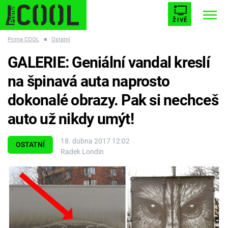
ŽIVĚ
Prima COOL
■
Ostatní
STARHOUSE
BUFFY, PŘEMOŽITELKA UPÍRŮ
Trendy:
GALERIE: Geniální vandal kreslí
ESCAPE
PLNEJ KOTEL
AVENGERS 5
na špinavá auta naprosto
dokonalé obrazy. Pak si nechceš
auto už nikdy umýt!
Témata
18. dubna 2017 12:02
OSTATNÍ
Radek Londin
Filmy
Seriály
Hry