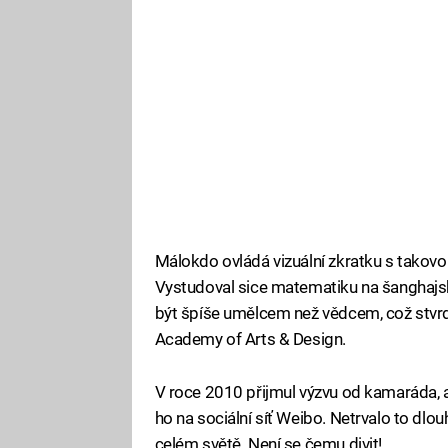
Málokdo ovládá vizuální zkratku s takovo
Vystudoval sice matematiku na šanghajské J
být špíše umělcem než vědcem, což stvrd
Academy of Arts & Design.
V roce 2010 přijmul výzvu od kamaráda, a
ho na sociální síť Weibo. Netrvalo to dlou
celém světě. Není se čemu divit!