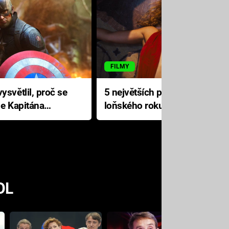
FILMY
ysvětlil, proč se
5 největších propadáků
le Kapitána
loňského roku: Disney na
jediné katastrofě prodělal 200
milionů dolarů
OL