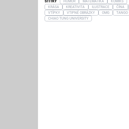
ŠTÍTKY
HUMOR
MATEMATIKA
KOMIKS
KRÁSA
KREATIVITA
ILUSTRACE
ČÍNA
VTÍPKY
VTIPNÉ OBRÁZKY
OMG
TANGO
CHIAO TUNG UNIVERSITY