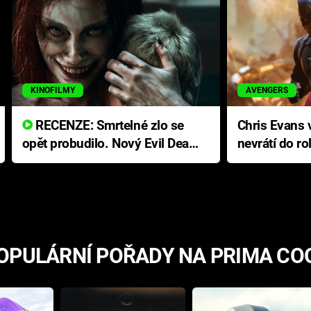
KINOFILMY
AVENGERS
RECENZE: Smrtelné zlo se
Chris Evans v
opět probudilo. Nový Evil Dead
nevrátí do ro
přichází s neodolatelnou
Ameriky
hororovou nabídkou
OPULÁRNÍ POŘADY NA PRIMA CO