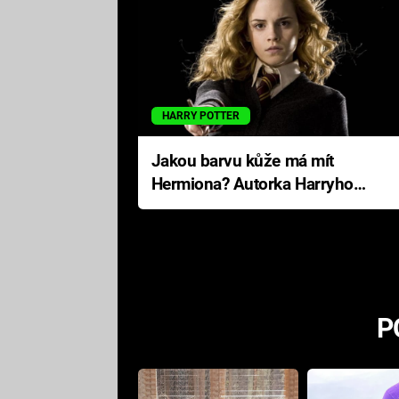
HARRY POTTER
Jakou barvu kůže má mít
Hermiona? Autorka Harryho
Pottera přišla s ráznou
odpovědí
P