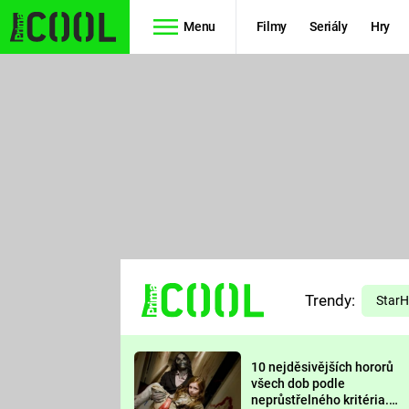
Menu
Filmy
Seriály
Hry
Seriály
Filmy
SIMPSONOVI
STAR WARS
HVĚZDNÁ
AVENGERS
BRÁNA
RYCHLE A
TEORIE
ZBĚSILE 10
Trendy:
VELKÉHO
Star
PREDÁTOR
TŘESKU
10 nejděsivějších hororů
FUTURAMA
všech dob podle
neprůstřelného kritéria.