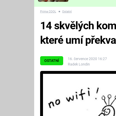
Které děsivé pecky vám
nejvíc zvednou tep?
Prima COOL
■
Ostatní
14 skvělých kom
které umí překva
16. července 2020 16:27
OSTATNÍ
Radek Londin