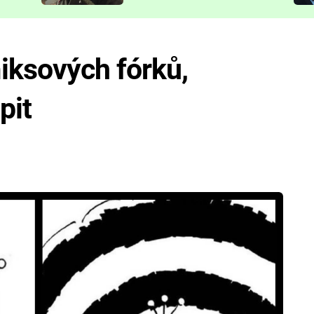
představit
iksových fórků,
pit