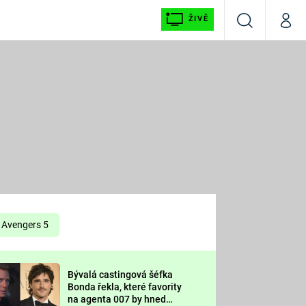
ŽIVĚ
Vyhledávání
Můj p
Prima+
É
CNN Prima NEWS
E
Prima FRESH
ŠÍ
Prima LIVING
E
Prima Ženy
Avengers 5
Prima LAJK
Bývalá castingová šéfka
OOL
Bonda řekla, které favority
Sledujte nás
na agenta 007 by hned