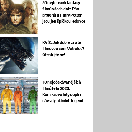
50 nejlepších fantasy
filmů všech dob: Pán
prstenů a Harry Potter
jsou jen špičkou ledovce
KVÍZ: Jak dobře znáte
filmovou sérii Vetřelec?
Otestujte se!
10 nejočekávanějších
filmů léta 2023:
Komiksové hity doplní
návraty akčních legend