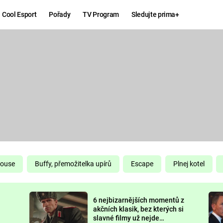
Cool Esport
Pořady
TV Program
Sledujte prima+
Hry
Zábava
MAFIA
ZÁBAVN
GALERI
GTA 6
NEJLEP
KINGDOM
KOMEDI
COME:
DELIVERANCE
CHUCK
House
Buffy, přemožitelka upírů
Escape
Plnej kotel
NORRIS
ESPORT
6 nejbizarnějších momentů z
DEADP
akčních klasik, bez kterých si
slavné filmy už nejde