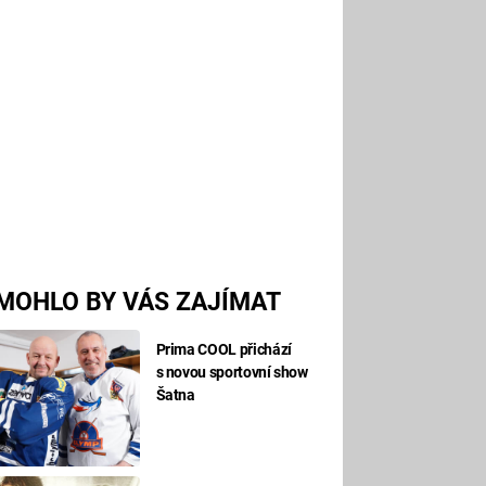
MOHLO BY VÁS ZAJÍMAT
Prima COOL přichází
s novou sportovní show
Šatna