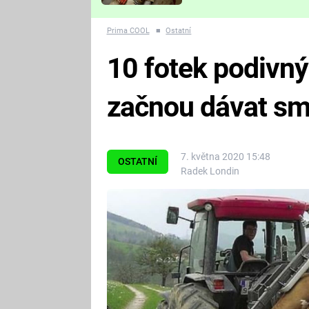
Které děsivé pecky vám
nejvíc zvednou tep?
Prima COOL
■
Ostatní
10 fotek podivný
začnou dávat sm
7. května 2020 15:48
OSTATNÍ
Radek Londin