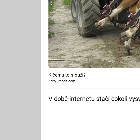
K čemu to slouží?
Zdroj: reddit.com
V době internetu stačí cokoli vysv