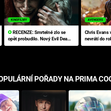
KINOFILMY
AVENGERS
RECENZE: Smrtelné zlo se
Chris Evans v
opět probudilo. Nový Evil Dead
nevrátí do ro
přichází s neodolatelnou
Ameriky
hororovou nabídkou
OPULÁRNÍ POŘADY NA PRIMA CO