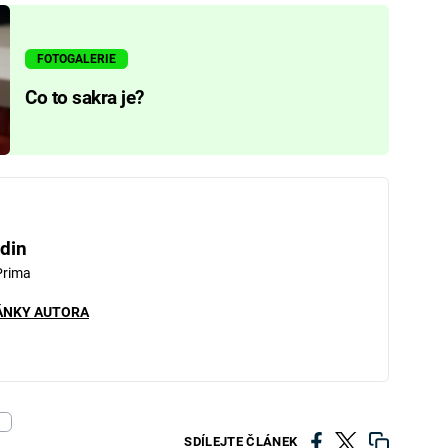
FOTOGALERIE
Co to sakra je?
din
Prima
ÁNKY AUTORA
?
SDÍLEJTE ČLÁNEK