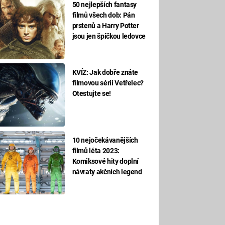
50 nejlepších fantasy
filmů všech dob: Pán
prstenů a Harry Potter
jsou jen špičkou ledovce
KVÍZ: Jak dobře znáte
filmovou sérii Vetřelec?
Otestujte se!
10 nejočekávanějších
filmů léta 2023:
Komiksové hity doplní
návraty akčních legend