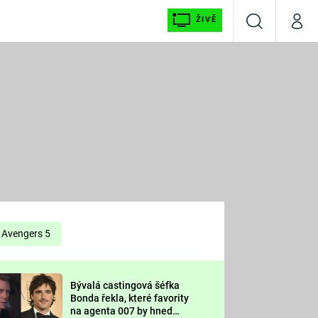
ŽIVĚ
Vyhledávání
Můj p
Prima+
É
CNN Prima NEWS
E
Prima FRESH
ŠÍ
Prima LIVING
E
Prima Ženy
Avengers 5
Prima LAJK
Bývalá castingová šéfka
OOL
Bonda řekla, které favority
Sledujte nás
na agenta 007 by hned