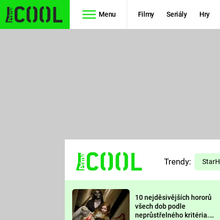
Menu
Filmy
Seriály
Hry
Seriály
Filmy
SIMPSONOVI
STAR WARS
HVĚZDNÁ
AVENGERS
BRÁNA
RYCHLE A
TEORIE
ZBĚSILE 10
Trendy:
VELKÉHO
Star
PREDÁTOR
TŘESKU
10 nejděsivějších hororů
FUTURAMA
všech dob podle
neprůstřelného kritéria.