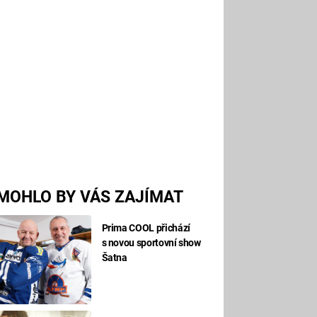
MOHLO BY VÁS ZAJÍMAT
Prima COOL přichází
s novou sportovní show
Šatna