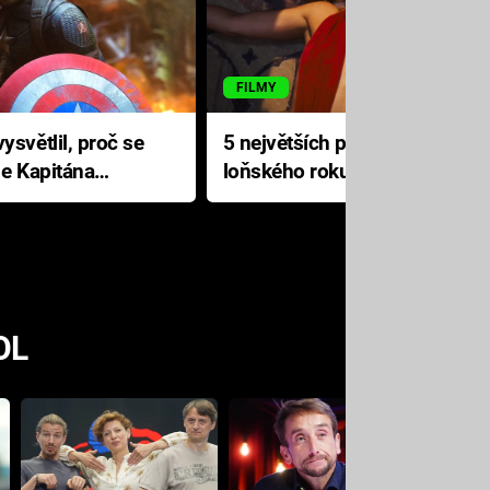
FILMY
ysvětlil, proč se
5 největších propadáků
le Kapitána
loňského roku: Disney na
jediné katastrofě prodělal 200
milionů dolarů
OL