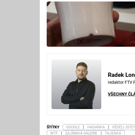
Radek Lon
redaktor FTV 
VŠECHNY ČL
ŠTÍTKY
GOOGLE
HÁDANKA
VĚDĚLI JSTE
WTF
ZAJÍMAVÁ GALERIE
TAJENKA