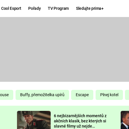
Cool Esport
Pořady
TV Program
Sledujte prima+
Hry
Zábava
MAFIA
ZÁBAVN
GALERI
GTA 6
NEJLEP
KINGDOM
KOMEDI
COME:
DELIVERANCE
CHUCK
House
Buffy, přemožitelka upírů
Escape
Plnej kotel
NORRIS
ESPORT
6 nejbizarnějších momentů z
DEADP
akčních klasik, bez kterých si
slavné filmy už nejde