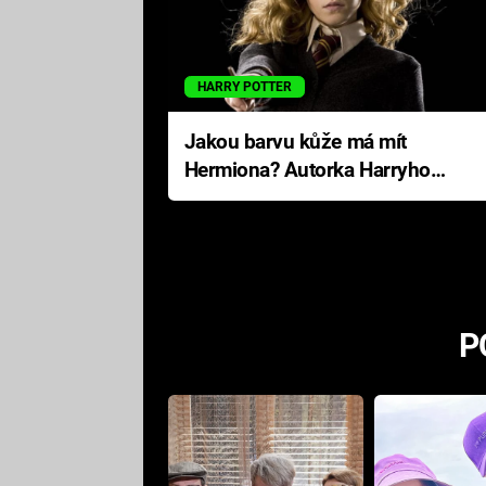
HARRY POTTER
Jakou barvu kůže má mít
Hermiona? Autorka Harryho
Pottera přišla s ráznou
odpovědí
P