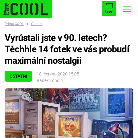
ŽIVĚ
Prima COOL
■
Ostatní
STARHOUSE
BUFFY, PŘEMOŽITELKA UPÍRŮ
Trendy:
Vyrůstali jste v 90. letech?
ESCAPE
PLNEJ KOTEL
AVENGERS 5
Těchhle 14 fotek ve vás probudí
maximální nostalgii
18. června 2020 15:05
OSTATNÍ
Radek Londin
Témata
Filmy
Seriály
Hry