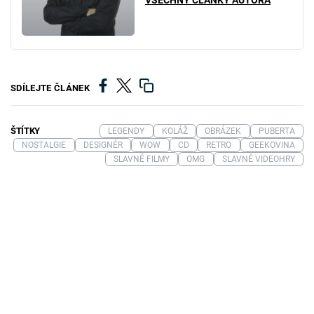
VŠECHNY ČLÁNKY AUTORA
SDÍLEJTE ČLÁNEK
ŠTÍTKY
LEGENDY
KOLÁŽ
OBRÁZEK
PUBERTA
NOSTALGIE
DESIGNÉR
WOW
CD
RETRO
GEEKOVINA
SLAVNÉ FILMY
OMG
SLAVNÉ VIDEOHRY