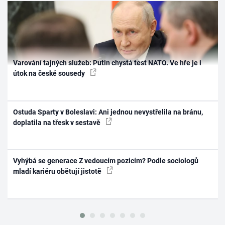
Varování tajných služeb: Putin chystá test NATO. Ve hře je i
útok na české sousedy
Ostuda Sparty v Boleslavi: Ani jednou nevystřelila na bránu,
doplatila na třesk v sestavě
Vyhýbá se generace Z vedoucím pozicím? Podle sociologů
mladí kariéru obětují jistotě