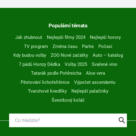
Populární témata
Jak zhubnout
Nejlepší filmy 2024
Nejlepší horory
TV program
Změna času
Partie
Počasí
Kdy budou volby
ZOO Nové začátky
Auto – katalog
7 pádů Honzy Dědka
Volby 2025
Svařené víno
Tatarák podle Pohlreicha
Aloe vera
Pěstování lichořeřišnice
Výpočet ascendentu
Tvarohové knedlíky
Nejlepší palačinky
Švestkový koláč