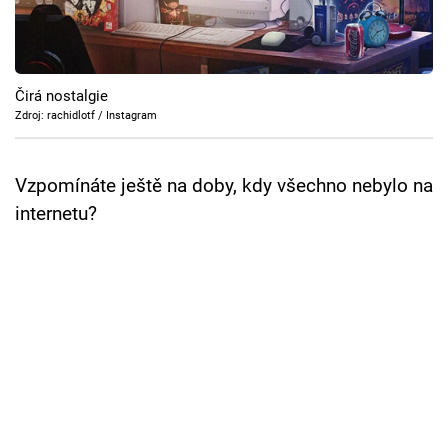
Cool Esport
Pořady
Čirá nostalgie
TV Program
Zdroj: rachidlotf / Instagram
Sledujte prima+
Vzpomínáte ještě na doby, kdy všechno nebylo na
internetu?
Přihlášení
Sledujte nás