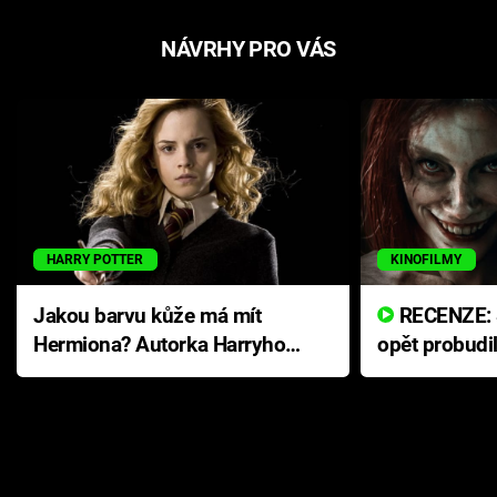
NÁVRHY PRO VÁS
HARRY POTTER
KINOFILMY
Jakou barvu kůže má mít
RECENZE: Smrtelné zlo se
Hermiona? Autorka Harryho
opět probudi
Pottera přišla s ráznou
přichází s n
odpovědí
hororovou n