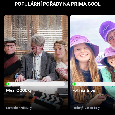
POPULÁRNÍ POŘADY NA PRIMA COOL
PŘEHRÁT
PŘEHRÁT
Mezi COOLky
Fotr na tripu
Komedie / Zábavný
Rodinný / Cestopisný