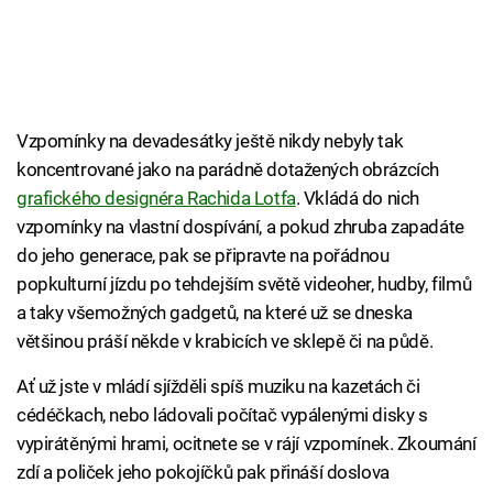
Vzpomínky na devadesátky ještě nikdy nebyly tak
koncentrované jako na parádně dotažených obrázcích
grafického designéra Rachida Lotfa
. Vkládá do nich
vzpomínky na vlastní dospívání, a pokud zhruba zapadáte
do jeho generace, pak se připravte na pořádnou
popkulturní jízdu po tehdejším světě videoher, hudby, filmů
a taky všemožných gadgetů, na které už se dneska
většinou práší někde v krabicích ve sklepě či na půdě.
Ať už jste v mládí sjížděli spíš muziku na kazetách či
cédéčkach, nebo ládovali počítač vypálenými disky s
vypirátěnými hrami, ocitnete se v rájí vzpomínek. Zkoumání
zdí a poliček jeho pokojíčků pak přináší doslova