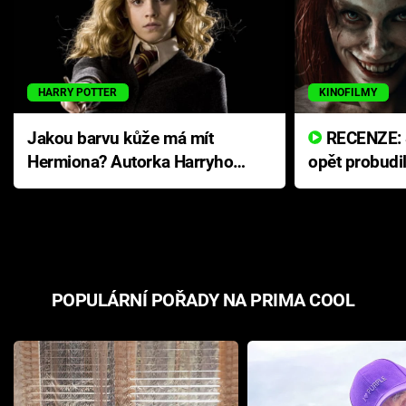
HARRY POTTER
KINOFILMY
Jakou barvu kůže má mít
RECENZE: Smrtelné zlo se
Hermiona? Autorka Harryho
opět probudi
Pottera přišla s ráznou
přichází s n
odpovědí
hororovou n
POPULÁRNÍ POŘADY NA PRIMA COOL