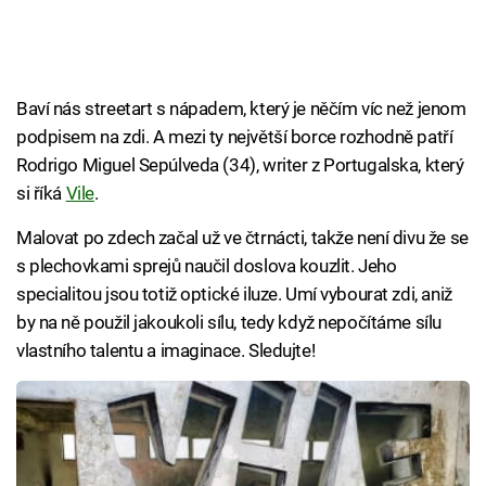
Baví nás streetart s nápadem, který je něčím víc než jenom
podpisem na zdi. A mezi ty největší borce rozhodně patří
Rodrigo Miguel Sepúlveda (34), writer z Portugalska, který
si říká
Vile
.
Malovat po zdech začal už ve čtrnácti, takže není divu že se
s plechovkami sprejů naučil doslova kouzlit. Jeho
specialitou jsou totiž optické iluze. Umí vybourat zdi, aniž
by na ně použil jakoukoli sílu, tedy když nepočítáme sílu
vlastního talentu a imaginace. Sledujte!