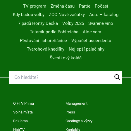
TV program
Změna času
Partie
Počasí
Kdy budou volby
ZOO Nové začátky
Auto – katalog
7 pádů Honzy Dědka
Volby 2025
Svařené víno
Tatarák podle Pohlreicha
Aloe vera
Pěstování lichořeřišnice
Výpočet ascendentu
Tvarohové knedlíky
Nejlepší palačinky
Švestkový koláč
O FTV Prima
Management
Volná místa
Press
Reklama
Castingy a výzvy
HbbTV
Kontakty