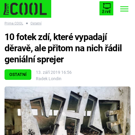
ŽIVĚ
Prima COOL
■
Ostatní
STARHOUSE
BUFFY, PŘEMOŽITELKA UPÍRŮ
Trendy:
10 fotek zdí, které vypadají
ESCAPE
PLNEJ KOTEL
AVENGERS 5
děravě, ale přitom na nich řádil
geniální sprejer
13. září 2019 16:56
OSTATNÍ
Radek Londin
Témata
Filmy
Seriály
Hry