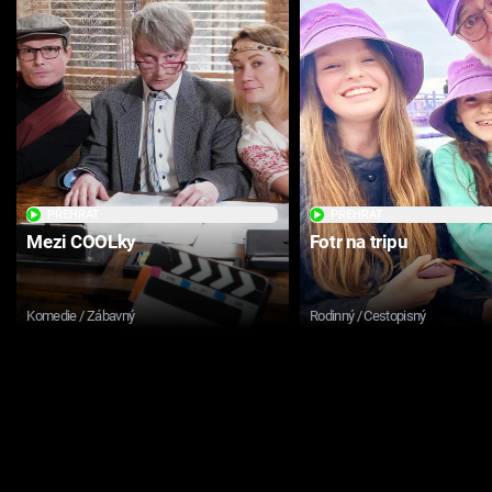
PŘEHRÁT
PŘEHRÁT
Mezi COOLky
Fotr na tripu
Komedie / Zábavný
Rodinný / Cestopisný