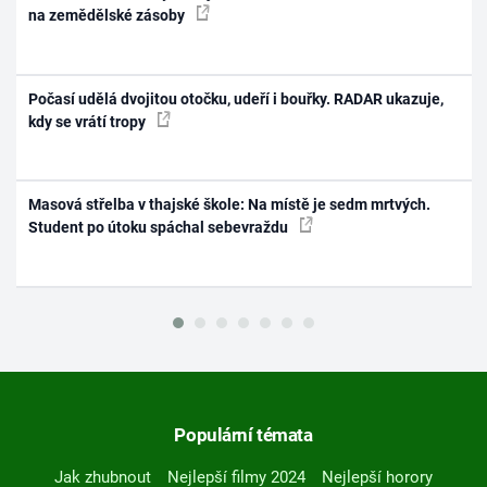
na zemědělské zásoby
Počasí udělá dvojitou otočku, udeří i bouřky. RADAR ukazuje,
kdy se vrátí tropy
Masová střelba v thajské škole: Na místě je sedm mrtvých.
Student po útoku spáchal sebevraždu
Populární témata
Jak zhubnout
Nejlepší filmy 2024
Nejlepší horory