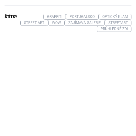
ŠTÍTKY
GRAFFITI
PORTUGALSKO
OPTICKÝ KLAM
STREET ART
WOW
ZAJÍMAVÁ GALERIE
STREETART
PRŮHLEDNÉ ZDI