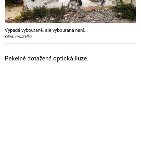
Cool Esport
Pořady
Vypadá vybouraně, ale vybouraná není...
TV Program
Zdroj: vile_graffiti
Sledujte prima+
Pekelně dotažená optická iluze.
Přihlášení
Sledujte nás