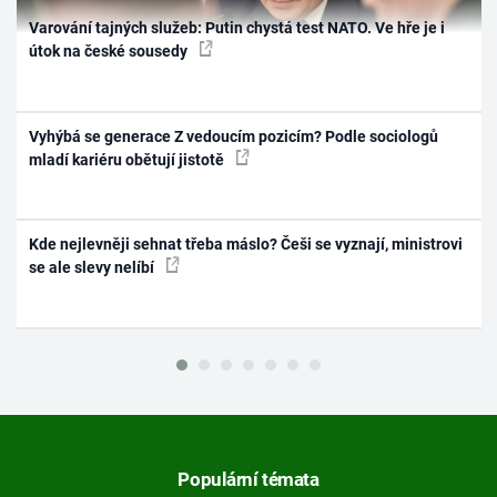
Varování tajných služeb: Putin chystá test NATO. Ve hře je i
útok na české sousedy
Vyhýbá se generace Z vedoucím pozicím? Podle sociologů
mladí kariéru obětují jistotě
Kde nejlevněji sehnat třeba máslo? Češi se vyznají, ministrovi
se ale slevy nelíbí
Populární témata