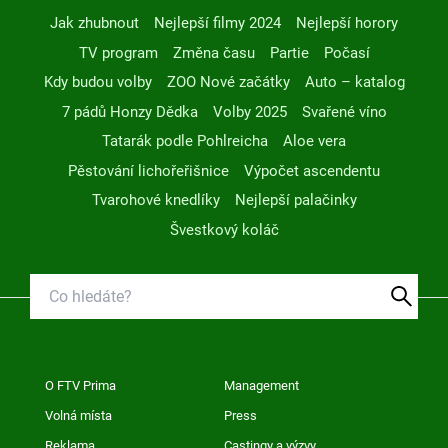
Jak zhubnout
Nejlepší filmy 2024
Nejlepší horory
TV program
Změna času
Partie
Počasí
Kdy budou volby
ZOO Nové začátky
Auto – katalog
7 pádů Honzy Dědka
Volby 2025
Svařené víno
Tatarák podle Pohlreicha
Aloe vera
Pěstování lichořeřišnice
Výpočet ascendentu
Tvarohové knedlíky
Nejlepší palačinky
Švestkový koláč
O FTV Prima
Management
Volná místa
Press
Reklama
Castingy a výzvy