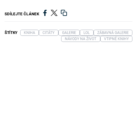
SDÍLEJTE ČLÁNEK
ŠTÍTKY
KNIHA
CITÁTY
GALERIE
LOL
ZÁBAVNÁ GALERIE
NÁVODY NA ŽIVOT
VTIPNÉ KNIHY