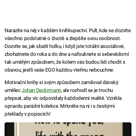
Narazíte na něj v každém knihkupectví. Pult, kde se dozvíte
všechno podstatné o životě a zlepšíte svou osobnost.
Dozvíte se, jak sbalit holku, i když jste totální asociálové,
zbohatnete do roka a do dne a nafouknete si sebevědomí
tak umělým způsobem, že kolem vás budou lidi chodit s
obavou, jestli vaše EGO každou vteřinu nebouchne.
Motivační knihy si svým způsobem zamiloval dánský
umělec
Johan Deckrmann
, ale rozhodl se je trochu
přepsat, aby víc odpovídaly každodenní realitě. Vznikla
opravdu parádní kolekce. Mrkněte na ni i s českými
překlady v popiscích!