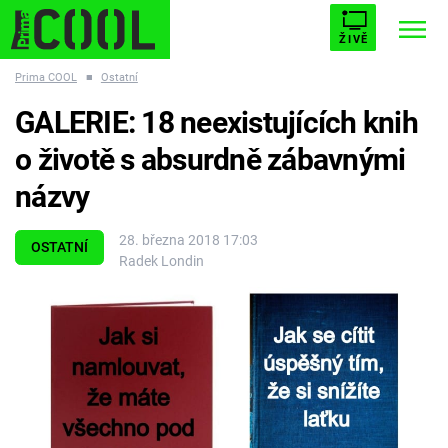
ŽIVĚ
Prima COOL
■
Ostatní
STARHOUSE
BUFFY, PŘEMOŽITELKA UPÍRŮ
Trendy:
GALERIE: 18 neexistujících knih
ESCAPE
PLNEJ KOTEL
AVENGERS 5
o životě s absurdně zábavnými
názvy
28. března 2018 17:03
OSTATNÍ
Radek Londin
Témata
Filmy
Seriály
Hry