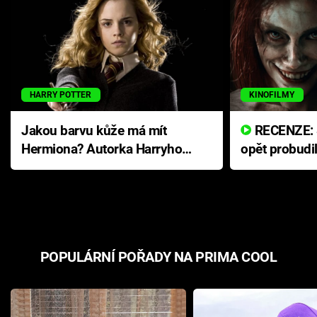
HARRY POTTER
KINOFILMY
Jakou barvu kůže má mít
RECENZE: Smrtelné zlo se
Hermiona? Autorka Harryho
opět probudi
Pottera přišla s ráznou
přichází s n
odpovědí
hororovou n
POPULÁRNÍ POŘADY NA PRIMA COOL