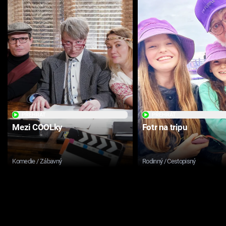
PŘEHRÁT
PŘEHRÁT
Mezi COOLky
Fotr na tripu
Komedie / Zábavný
Rodinný / Cestopisný