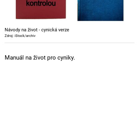
Cool Esport
Pořady
Návody na život - cynická verze
TV Program
Zdroj: iStock/archiv
Sledujte prima+
Manuál na život pro cyniky.
Přihlášení
Sledujte nás